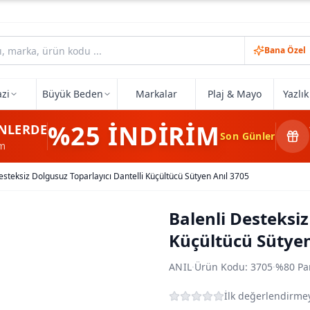
Bana Özel
zi
Büyük Beden
Markalar
Plaj & Mayo
Yazlı
%25
İNDİRİM
NLERDE
Son Günler
im
esteksiz Dolgusuz Toparlayıcı Dantelli Küçültücü Sütyen Anıl 3705
Balenli Desteksiz
Küçültücü Sütyen
ANIL
·
Ürün Kodu:
3705
·
%80 Pa
İlk değerlendirmey