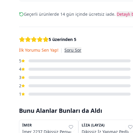
Geçerli ürünlerde 14 gün içinde ücretsiz iade.
Detaylı b
5 üzerinden 5
İlk Yorumu Sen Yap!
|
Soru Sor
5
4
3
2
1
Bunu Alanlar Bunları da Aldı
4
3
İMER
%
31
LIZA (LAYZA)
%
54
İmer 2237 Dikişsiz Penye
Dikişsiz İz Yapmaz Pedli