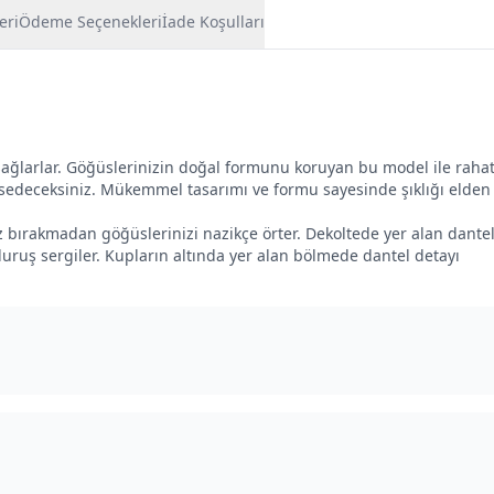
eri
Ödeme Seçenekleri
İade Koşulları
sağlarlar. Göğüslerinizin doğal formunu koruyan bu model ile raha
sedeceksiniz. Mükemmel tasarımı ve formu sayesinde şıklığı elden
 bırakmadan göğüslerinizi nazikçe örter. Dekoltede yer alan dante
ir duruş sergiler. Kupların altında yer alan bölmede dantel detayı