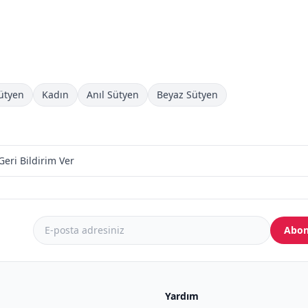
ütyen
Kadın
Anıl Sütyen
Beyaz Sütyen
Geri Bildirim Ver
Abon
Yardım