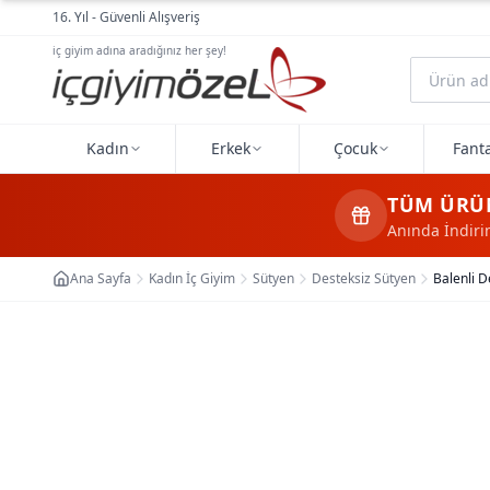
Ana içeriğe geç
16. Yıl - Güvenli Alışveriş
iç giyim adına aradığınız her şey!
Kadın
Erkek
Çocuk
Fanta
TÜM ÜRÜ
Anında İndir
Ana Sayfa
Kadın İç Giyim
Sütyen
Desteksiz Sütyen
Balenli D