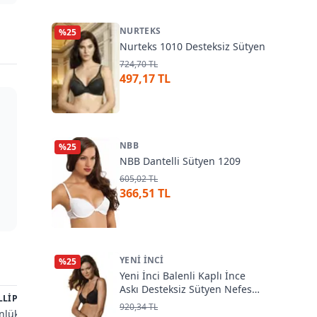
NURTEKS
%
25
Nurteks 1010 Desteksiz Sütyen
724,70 TL
497,17 TL
NBB
%
25
NBB Dantelli Sütyen 1209
605,02 TL
366,51 TL
YENI İNCI
%
25
3
Yeni İnci Balenli Kaplı İnce
Askı Desteksiz Sütyen Nefes
LLIPOLI
25
FABONY
%
33
ORKIDE
%
38
Alan Sütyen 6025
920,34 TL
nlük Kullanima Uygun
Önden Açma Kaplı Sütyen
Orkide Bi