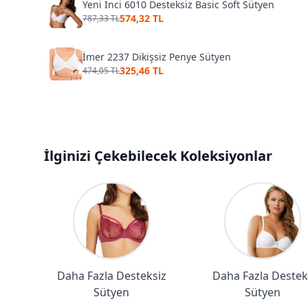
Yeni İnci 6010 Desteksiz Basic Soft Sütyen
574,32 TL
787,33 TL
İmer 2237 Dikişsiz Penye Sütyen
325,46 TL
474,05 TL
İlginizi Çekebilecek Koleksiyonlar
Daha Fazla Desteksiz
Daha Fazla Destekl
Sütyen
Sütyen