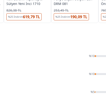
Sütyen Yeni İnci 1710
DRM 081
Ön
Bey
826,38 TL
253,45 TL
769
619,79 TL
190,09 TL
%
25
İndirim
%
25
İndirim
%
%
10
%
10
%
5