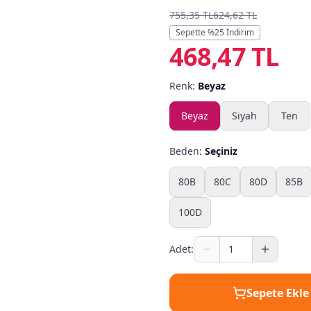
755,35 TL
624,62 TL
Sepette %
25
İndirim
468,47 TL
Renk:
Beyaz
Beyaz
Siyah
Ten
Beden:
Seçiniz
80B
80C
80D
85B
100D
Adet:
Sepete Ekle