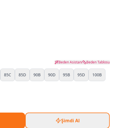
Beden Asistanı
Beden Tablosu
85C
85D
90B
90D
95B
95D
100B
Şimdi Al