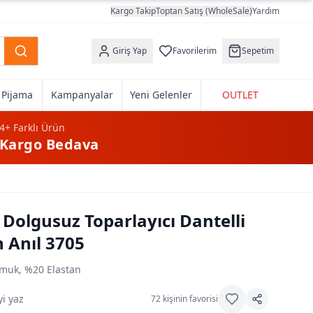
Kargo Takip
Toptan Satış (WholeSale)
Yardım
Giriş Yap
Favorilerim
Sepetim
k Pijama
Kampanyalar
Yeni Gelenler
OUTLET
4+
Farklı Ürün
Kargo Bedava
 Dolgusuz Toparlayıcı Dantelli
 Anıl 3705
muk, %20 Elastan
i yaz
72
kişinin favorisi