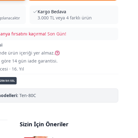
Kargo Bedava
3.000
TL veya
4
farklı ürün
golanacaktır
nya fırsatını kaçırma!
Son Gün!
si
nde ürün içeriği yer almaz.
göre 14 gün iade garantisi.
si · 16. Yıl
256-bit SSL
odelleri:
Ten-80C
Sizin İçin Öneriler