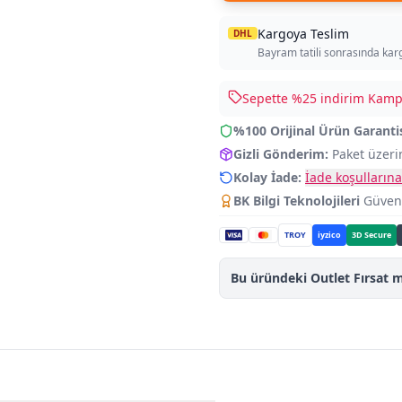
Kargoya Teslim
DHL
Bayram tatili sonrasında kar
Sepette %
25
indirim Kampa
%100 Orijinal Ürün Garanti
Gizli Gönderim:
Paket üzeri
Kolay İade:
İade koşullarına
BK Bilgi Teknolojileri
Güvence
TROY
iyzico
3D Secure
Bu üründeki Outlet Fırsat m