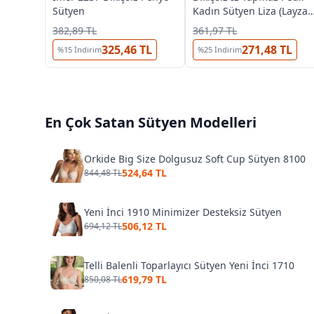
Sütyen
Kadın Sütyen Liza (Layza)
18001
382,89 TL
361,97 TL
325,46 TL
271,48 TL
%
15
İndirim
%
25
İndirim
En Çok Satan
Sütyen
Modelleri
Orkide Big Size Dolgusuz Soft Cup Sütyen 8100
524,64 TL
844,48 TL
Yeni İnci 1910 Minimizer Desteksiz Sütyen
506,12 TL
694,12 TL
Telli Balenli Toparlayıcı Sütyen Yeni İnci 1710
619,79 TL
850,08 TL