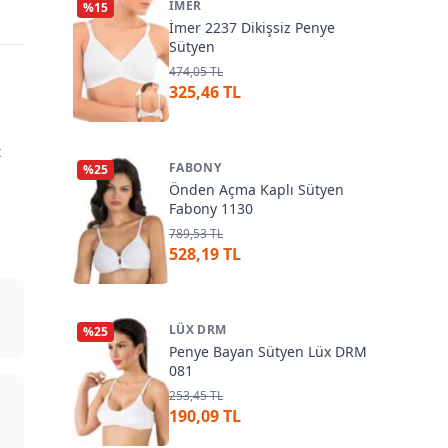
İMER
%
15
İmer 2237 Dikişsiz Penye
Sütyen
474,05 TL
325,46 TL
t
FABONY
%
25
Önden Açma Kaplı Sütyen
Fabony 1130
l
789,53 TL
528,19 TL
LÜX DRM
%
25
Penye Bayan Sütyen Lüx DRM
081
253,45 TL
190,09 TL