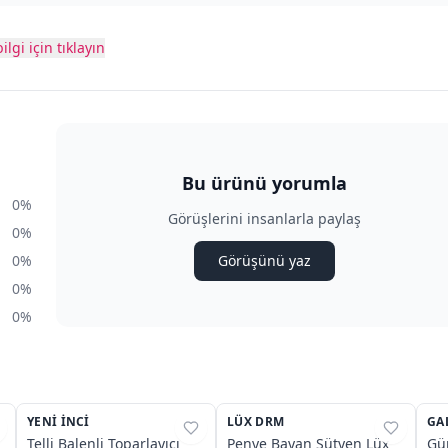
ilgi için tıklayın
Bu ürünü yorumla
0%
Görüşlerini insanlarla paylaş
0%
0%
Görüşünü yaz
0%
0%
3
3
YENI İNCI
%
27
LÜX DRM
%
25
GA
%
Telli Balenli Toparlayıcı
Penye Bayan Sütyen Lüx
Gü