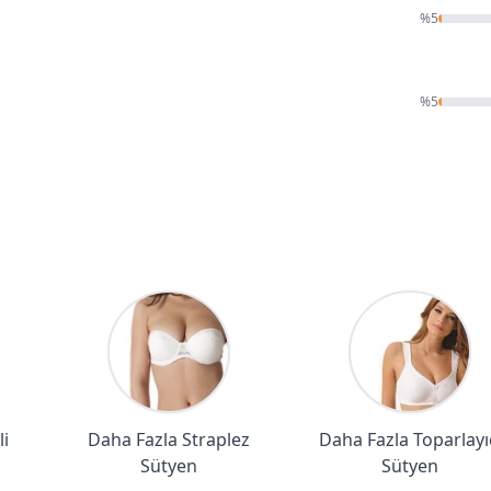
%
5
%
5
i
Daha Fazla Straplez
Daha Fazla Toparlayı
Sütyen
Sütyen