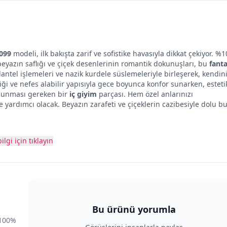
5099
modeli, ilk bakışta zarif ve sofistike havasıyla dikkat çekiyor. %
 beyazın saflığı ve çiçek desenlerinin romantik dokunuşları, bu
fanta
dantel işlemeleri ve nazik kurdele süslemeleriyle birleşerek, kendini
iği ve nefes alabilir yapısıyla gece boyunca konfor sunarken, esteti
ulunması gereken bir
iç giyim
parçası. Hem özel anlarınızı
yardımcı olacak. Beyazın zarafeti ve çiçeklerin cazibesiyle dolu b
ilgi için tıklayın
Bu ürünü yorumla
100
%