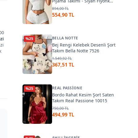
Pijama Takımı - Siyah Fiyonk
Detaylı Beleng 2317
894,00 TL
554,90 TL
100
BELLA NOTTE
zi
%
25
zi
Bej Rengi Kelebek Desenli Şort
Takım Bella Notte 7526
k
1.549,92 TL
u
367,51 TL
REAL PASSIONE
%
25
Bordo Rahat Kesim Şort Saten
Takım Real Passione 10015
750,00 TL
494,99 TL
AHU LINGERIE