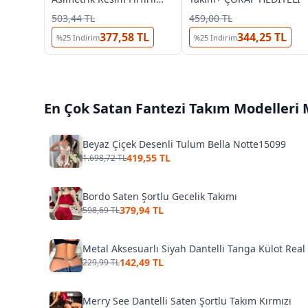
Gecelik 15620
503,44 TL
459,00 TL
377,58 TL
344,25 TL
%
25
İndirim
%
25
İndirim
En Çok Satan
Fantezi Takım Modelleri
M
Beyaz Çiçek Desenli Tulum Bella Notte15099
419,55 TL
1.698,72 TL
Bordo Saten Şortlu Gecelik Takımı
379,94 TL
598,69 TL
Metal Aksesuarlı Siyah Dantelli Tanga Külot Real
142,49 TL
229,99 TL
Merry See Dantelli Saten Şortlu Takım Kırmızı