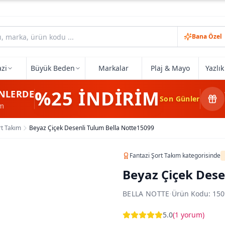
Bana Özel
zi
Büyük Beden
Markalar
Plaj & Mayo
Yazlı
%25
İNDİRİM
NLERDE
Son Günler
im
rt Takım
Beyaz Çiçek Desenli Tulum Bella Notte15099
Fantazi Şort Takım
kategorisinde
Beyaz Çiçek Dese
BELLA NOTTE
·
Ürün Kodu:
150
5.0
(
1 yorum
)