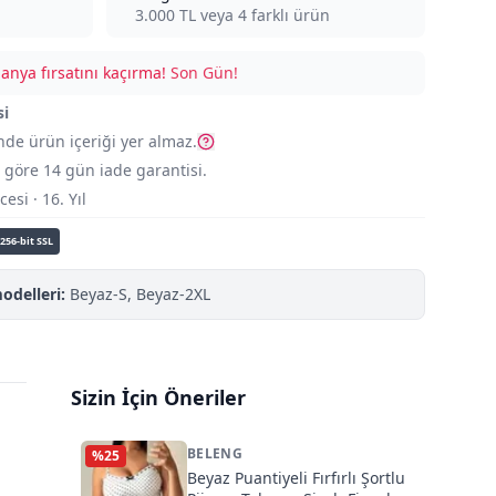
3.000
TL veya
4
farklı ürün
nya fırsatını kaçırma!
Son Gün!
si
nde ürün içeriği yer almaz.
göre 14 gün iade garantisi.
si · 16. Yıl
256-bit SSL
odelleri:
Beyaz-S, Beyaz-2XL
Sizin İçin Öneriler
BELENG
%
25
Beyaz Puantiyeli Fırfırlı Şortlu