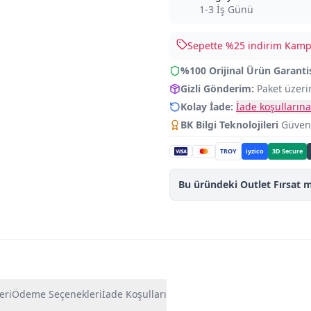
1-3 İş Günü
Sepette %
25
indirim Kampa
%100 Orijinal Ürün Garanti
Gizli Gönderim:
Paket üzeri
Kolay İade:
İade koşullarına
BK Bilgi Teknolojileri
Güvence
TROY
iyzico
3D Secure
Bu üründeki Outlet Fırsat m
eri
Ödeme Seçenekleri
İade Koşulları