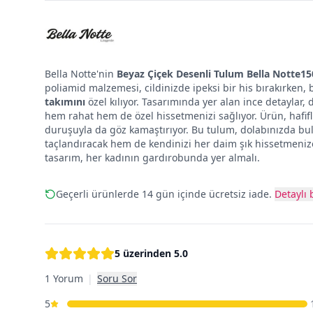
Bella Notte'nin
Beyaz Çiçek Desenli Tulum Bella Notte1
poliamid malzemesi, cildinizde ipeksi bir his bırakırken,
takımını
özel kılıyor. Tasarımında yer alan ince detaylar, 
hem rahat hem de özel hissetmenizi sağlıyor. Ürün, hafifl
duruşuyla da göz kamaştırıyor. Bu tulum, dolabınızda b
taçlandıracak hem de kendinizi her daim şık hissetmenize 
tasarım, her kadının gardırobunda yer almalı.
Geçerli ürünlerde 14 gün içinde ücretsiz iade.
Detaylı b
5 üzerinden
5.0
1 Yorum
|
Soru Sor
5