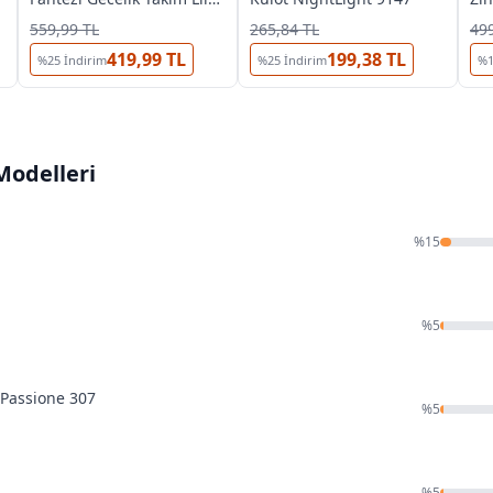
Bianca JB-0039
Ta
559,99 TL
265,84 TL
499
419,99 TL
199,38 TL
%
25
İndirim
%
25
İndirim
%
odelleri
%
15
%
5
 Passione 307
%
5
%
5