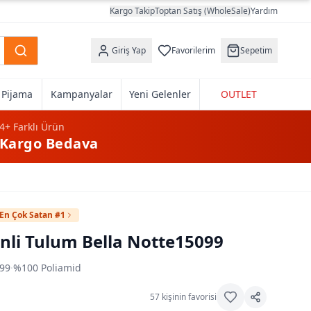
Kargo Takip
Toptan Satış (WholeSale)
Yardım
Giriş Yap
Favorilerim
Sepetim
k Pijama
Kampanyalar
Yeni Gelenler
OUTLET
4+
Farklı Ürün
Kargo Bedava
En Çok Satan #1
nli Tulum Bella Notte15099
99
·
%100 Poliamid
57
kişinin favorisi