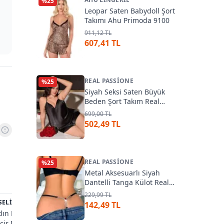
%
25
Leopar Saten Babydoll Şort
Takımı Ahu Primoda 9100
911,12 TL
607,41 TL
REAL PASSIONE
%
25
Siyah Seksi Saten Büyük
Beden Şort Takım Real
Passione 10006
699,00 TL
502,49 TL
REAL PASSIONE
%
25
Metal Aksesuarlı Siyah
Dantelli Tanga Külot Real
5
Passione 307
229,99 TL
SELIN
59
VENLISA
%
33
BELLA NOT
%
37
142,49 TL
ın Kırmızı Dantel Ve
Transparan Dantelli Uzun
Bella Notte
cir Detaylı Jartiyer
Fantazi Gecelik Venlisa
Açık Babyd