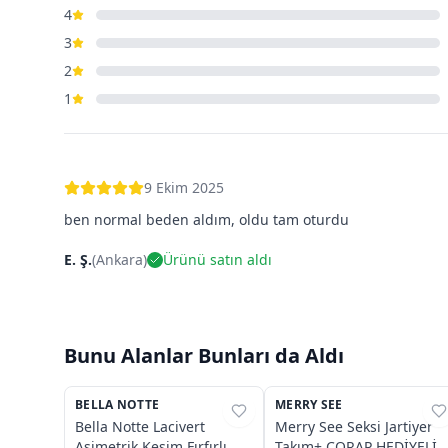
4
3
2
1
9 Ekim 2025
ben normal beden aldım, oldu tam oturdu
E. Ş.
(
Ankara
)
Ürünü satın aldı
Bunu Alanlar Bunları da Aldı
BELLA NOTTE
%
76
MERRY SEE
%
35
Bella Notte Lacivert
Merry See Seksi Jartiyer
Asimetrik Kesim Fırfırlı
Takım+ ÇORAP HEDİYELİ