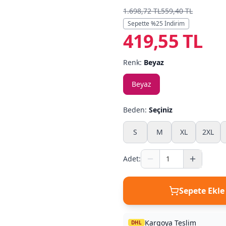
1.698,72 TL
559,40 TL
Sepette %
25
İndirim
419,55 TL
Renk:
Beyaz
Beyaz
Beden:
Seçiniz
S
M
XL
2XL
Adet:
Sepete Ekle
Kargoya Teslim
DHL