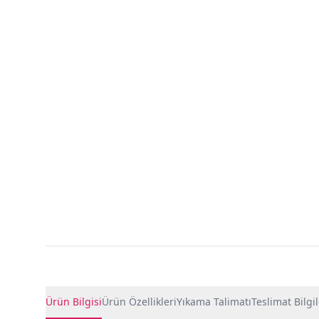
Ürün Detayları
Ürün Bilgisi
Ürün Özellikleri
Yıkama Talimatı
Teslimat Bilgil