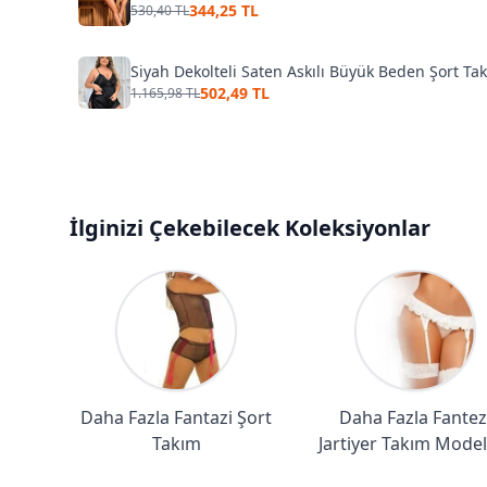
344,25 TL
530,40 TL
Siyah Dekolteli Saten Askılı Büyük Beden Şort Ta
502,49 TL
1.165,98 TL
İlginizi Çekebilecek Koleksiyonlar
Daha Fazla Fantazi Şort
Daha Fazla Fantez
Takım
Jartiyer Takım Model