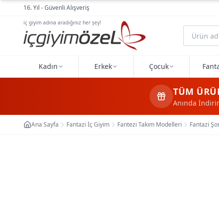
Ana içeriğe geç
16. Yıl - Güvenli Alışveriş
iç giyim adına aradığınız her şey!
Kadın
Erkek
Çocuk
Fanta
TÜM ÜRÜ
Anında İndir
Ana Sayfa
Fantazi İç Giyim
Fantezi Takım Modelleri
Fantazi Şo