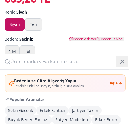
Renk:
Siyah
Yazlık Pijama
Siyah
Ten
Kampanyalar
Yeni Gelenler
Beden:
Seçiniz
Beden Asistanı
Beden Tablosu
OUTLET
S-M
L-XL
Adet:
Giriş Yap
Bedeninize Göre Alışveriş Yapın
Başla →
Üye Ol
Sepete Ekle
Tercihlerinizi belirleyin, sizin için sıralayalım
Popüler Aramalar
Şimdi Al
Seksi Gecelik
Erkek Fantazi
Jartiyer Takım
Büyük Beden Fantazi
Kargoya Teslim
Sütyen Modelleri
Erkek Boxer
Şehir seçin
DHL
Bugün kargoda
(
8 saat 2 dk
)