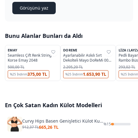
Görüşünü yaz
Bunu Alanlar Bunları da Aldı
2
EMAY
DOREMI
LIZA (LAYZ
%
32
%
40
%
44
Seamless Çift Renk String
Ayarlanabilir Askılı Sırt
Pedli Bayan
Korse Emay 2048
Dekolteli Mayo DoReMi 002-
Rambo Büst
000998
500,00 TL
2.205,20 TL
293,02 TL
375,00 TL
1.653,90 TL
%
25
İndirim
%
25
İndirim
%
25
İndiri
En Çok Satan
Kadın Külot
Modelleri
Curvy Hips Basen Genişletici Külot Kum Saati Külot Yeni İnci 180
%
15
665,26 TL
912,37 TL