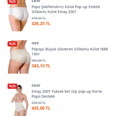
EMAY
%
25
Popo Şekillendirici Külot Pop-up Estetik
Silikonlu Külot Emay 2001
478,50 TL
326,25 TL
NBB
%
25
Popoyu Büyük Gösteren Silikonlu Külot NBB
1901
566,44 TL
343,13 TL
EMAY
%
25
Emay 2005 Yüksek bel slip pop-up Korse
Popo Destekli
638,00 TL
435,00 TL