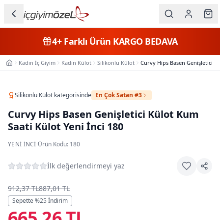
Ana içeriğe geç
İç Giyim
4+
Farklı Ürün
KARGO BEDAVA
Kategorileri
Kadın İç Giyim
Kadın Külot
Silikonlu Külot
Curvy Hips Basen Genişletici Kü
Ana Sayfa
Kadın
Erkek
Silikonlu Külot
kategorisinde
En Çok Satan #3
Curvy Hips Basen Genişletici Külot Kum
Çocuk
Saati Külot Yeni İnci 180
Fantazi
YENI İNCI
·
Ürün Kodu:
180
Büyük
İlk değerlendirmeyi yaz
Beden
912,37 TL
887,01 TL
Markalar
Sepette %
25
İndirim
665,26 TL
Plaj & Mayo