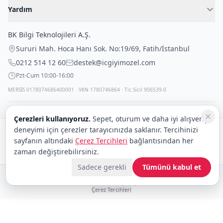
Kadın İç Giyim
İç Giyim Rehberi
Yardım
Erkek İç Giyim
İletişim
Sıkça Sorulan Sorular
Fantazi İç Giyim
BK Bilgi Teknolojileri A.Ş.
İade Politikası
Çocuk İç Giyim
Sururi Mah. Hoca Hanı Sok. No:19/69
,
Fatih
/
İstanbul
Kargo Politikası
Outlet Fırsatları
0212 514 12 60
destek@icgiyimozel.com
Gizli Paketleme
Pzt-Cum 10:00-16:00
MERSİS 0178074686400001 · VKN 1780746864 · Tic.Sicil 906539-0
Çerezleri kullanıyoruz.
Sepet, oturum ve daha iyi alışveriş
deneyimi için çerezler tarayıcınızda saklanır. Tercihinizi
Güvenli alışveriş:
sayfanın altındaki
Çerez Tercihleri
bağlantısından her
Kargo:
DHL
eCommerce
zaman değiştirebilirsiniz.
Sadece gerekli
Tümünü kabul et
© 2008–2026 BK Bilgi Teknolojileri ve Ticaret A.Ş.
Telif Hakları
|
Tüketici Hakları ve Güvenli Alışveriş
|
Gizlilik İlkeleri ve Politikası
|
Çerez Tercihleri