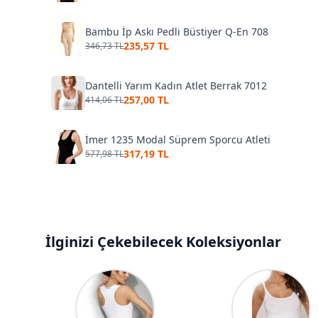
Bambu İp Askı Pedli Büstiyer Q-En 708
235,57 TL
346,73 TL
Dantelli Yarım Kadın Atlet Berrak 7012
257,00 TL
414,06 TL
İmer 1235 Modal Süprem Sporcu Atleti
317,19 TL
577,98 TL
İlginizi Çekebilecek Koleksiyonlar