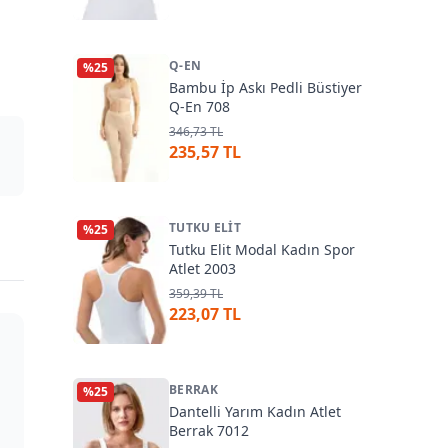
Q-EN
%
25
Bambu İp Askı Pedli Büstiyer
Q-En 708
346,73 TL
235,57 TL
TUTKU ELIT
%
25
Tutku Elit Modal Kadın Spor
Atlet 2003
359,39 TL
223,07 TL
BERRAK
%
25
Dantelli Yarım Kadın Atlet
Berrak 7012