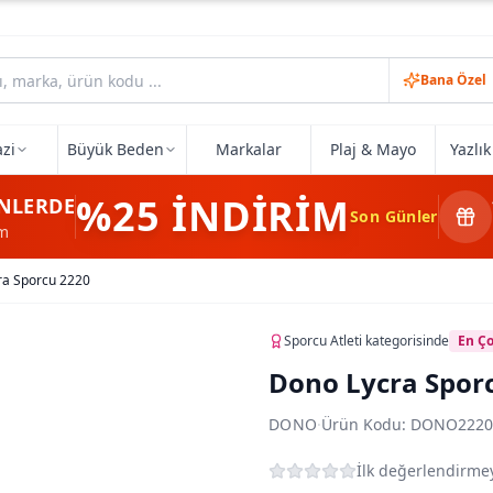
Bana Özel
zi
Büyük Beden
Markalar
Plaj & Mayo
Yazlı
%25
İNDİRİM
NLERDE
Son Günler
im
ra Sporcu 2220
Sporcu Atleti
kategorisinde
En Ço
Dono Lycra Spor
DONO
·
Ürün Kodu:
DONO222
İlk değerlendirmey