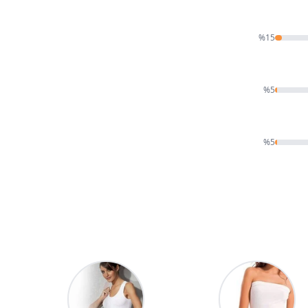
%
15
%
5
%
5