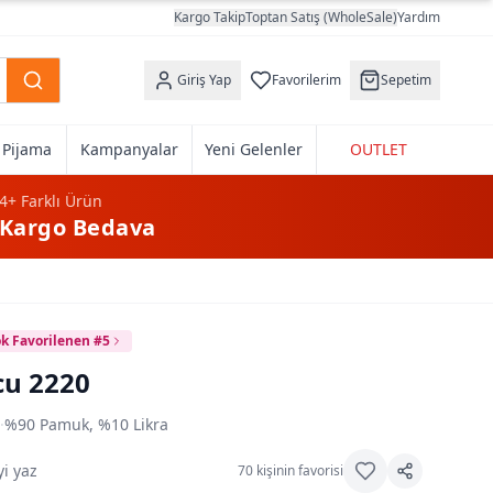
Kargo Takip
Toptan Satış (WholeSale)
Yardım
Giriş Yap
Favorilerim
Sepetim
k Pijama
Kampanyalar
Yeni Gelenler
OUTLET
4+
Farklı Ürün
Kargo Bedava
k Favorilenen #5
cu 2220
0
·
%90 Pamuk, %10 Likra
i yaz
70
kişinin favorisi