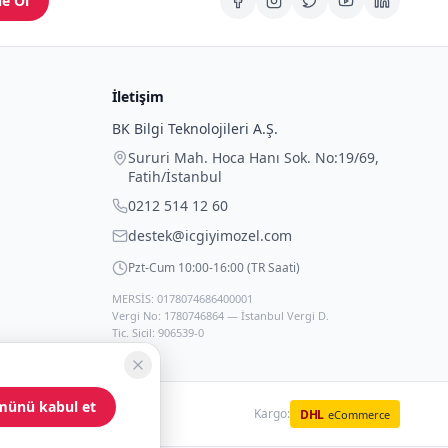
e Ol
İletişim
BK Bilgi Teknolojileri A.Ş.
Sururi Mah. Hoca Hanı Sok. No:19/69
,
Fatih
/
İstanbul
0212 514 12 60
destek@icgiyimozel.com
Pzt-Cum 10:00-16:00 (TR Saati)
MERSİS: 0178074686400001
Vergi No: 1780746864 — İstanbul Vergi D.
Tic. Sicil: 906539-0
münü kabul et
Kargo:
DHL
eCommerce