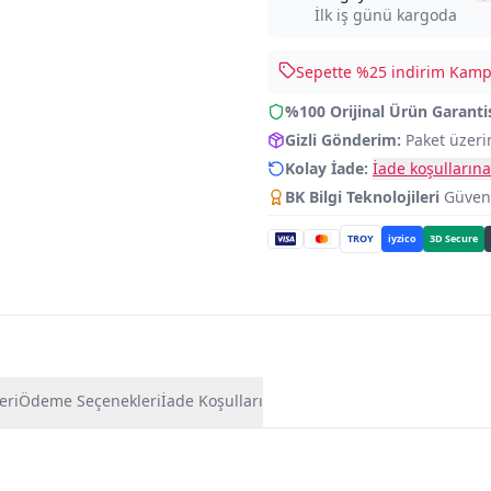
İlk iş günü kargoda
Sepette %
25
indirim Kampa
%100 Orijinal Ürün Garanti
Gizli Gönderim:
Paket üzeri
Kolay İade:
İade koşullarına
BK Bilgi Teknolojileri
Güvence
TROY
iyzico
3D Secure
eri
Ödeme Seçenekleri
İade Koşulları