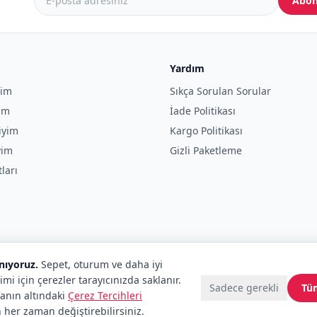
Abon
Yardım
yim
Sıkça Sorulan Sorular
yim
İade Politikası
iyim
Kargo Politikası
yim
Gizli Paketleme
tları
anıyoruz.
Sepet, oturum ve daha iyi
imi için çerezler tarayıcınızda saklanır.
Sadece gerekli
Tü
fanın altındaki
Çerez Tercihleri
 her zaman değiştirebilirsiniz.