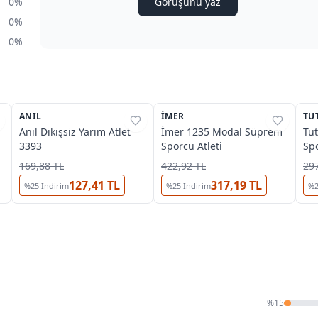
0%
Görüşünü yaz
0%
0%
3
3
ANIL
%
38
İMER
%
45
TU
%
Anıl Dikişsiz Yarım Atlet
İmer 1235 Modal Süprem
Tut
3393
Sporcu Atleti
Spo
169,88 TL
422,92 TL
297
127,41 TL
317,19 TL
%
25
İndirim
%
25
İndirim
%
%
15