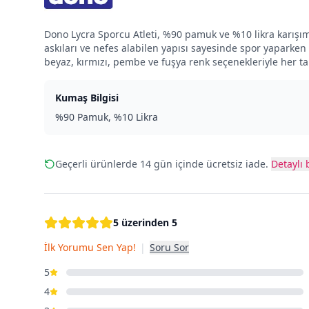
Dono Lycra Sporcu Atleti, %90 pamuk ve %10 likra karışı
askıları ve nefes alabilen yapısı sayesinde spor yaparke
beyaz, kırmızı, pembe ve fuşya renk seçenekleriyle her t
Kumaş Bilgisi
%90 Pamuk, %10 Likra
Geçerli ürünlerde 14 gün içinde ücretsiz iade.
Detaylı b
5 üzerinden 5
İlk Yorumu Sen Yap!
|
Soru Sor
5
4