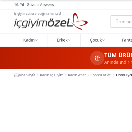
Ana içeriğe geç
16. Yıl - Güvenli Alışveriş
iç giyim adına aradığınız her şey!
Kadın
Erkek
Çocuk
Fanta
TÜM ÜRÜ
Anında İndir
Ana Sayfa
Kadın İç Giyim
Kadın Atlet
Sporcu Atleti
Dono Lyc