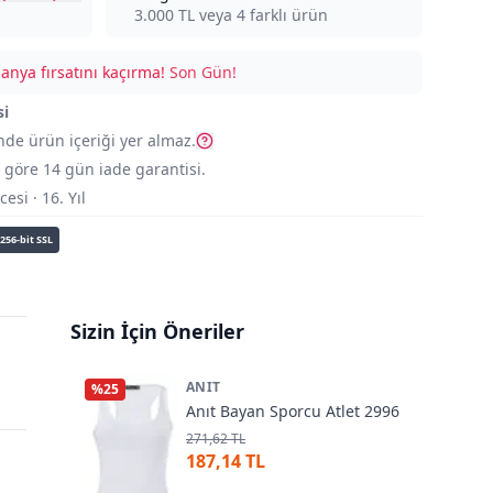
3.000
TL veya
4
farklı ürün
nya fırsatını kaçırma!
Son Gün!
si
nde ürün içeriği yer almaz.
göre 14 gün iade garantisi.
si · 16. Yıl
256-bit SSL
Sizin İçin Öneriler
ANIT
%
25
Anıt Bayan Sporcu Atlet 2996
271,62 TL
187,14 TL