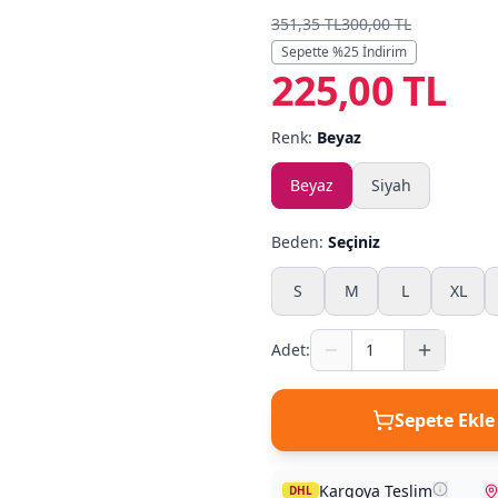
351,35 TL
300,00 TL
Sepette %
25
İndirim
225,00 TL
Renk:
Beyaz
Beyaz
Siyah
Beden:
Seçiniz
S
M
L
XL
Adet:
Sepete Ekle
Kargoya Teslim
DHL