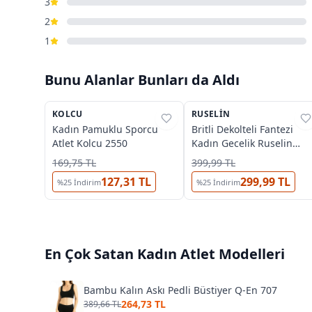
3
2
1
Bunu Alanlar Bunları da Aldı
2
KOLCU
%
33
RUSELIN
%
63
Kadın Pamuklu Sporcu
Britli Dekolteli Fantezi
Atlet Kolcu 2550
Kadın Gecelik Ruselin
2206
169,75 TL
399,99 TL
127,31 TL
299,99 TL
%
25
İndirim
%
25
İndirim
En Çok Satan
Kadın Atlet
Modelleri
Bambu Kalın Askı Pedli Büstiyer Q-En 707
264,73 TL
389,66 TL