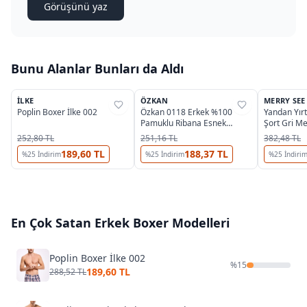
Görüşünü yaz
Bunu Alanlar Bunları da Aldı
İLKE
ÖZKAN
MERRY SEE
%
34
%
45
%
35
Poplin Boxer İlke 002
Özkan 0118 Erkek %100
Yandan Yırt
Pamuklu Ribana Esnek
Şort Gri M
Yumuşak Rahat Paçalı Don
252,80 TL
251,16 TL
382,48 TL
189,60 TL
188,37 TL
%
25
İndirim
%
25
İndirim
%
25
İndiri
En Çok Satan
Erkek Boxer
Modelleri
Poplin Boxer İlke 002
%
15
189,60 TL
288,52 TL