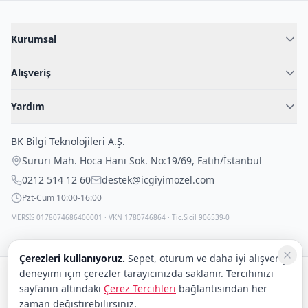
Kurumsal
Hakkımızda
Alışveriş
Blog
Kadın İç Giyim
İç Giyim Rehberi
Yardım
Erkek İç Giyim
İletişim
Sıkça Sorulan Sorular
Fantazi İç Giyim
BK Bilgi Teknolojileri A.Ş.
İade Politikası
Çocuk İç Giyim
Sururi Mah. Hoca Hanı Sok. No:19/69
,
Fatih
/
İstanbul
Kargo Politikası
Outlet Fırsatları
0212 514 12 60
destek@icgiyimozel.com
Gizli Paketleme
Pzt-Cum 10:00-16:00
MERSİS 0178074686400001 · VKN 1780746864 · Tic.Sicil 906539-0
Çerezleri kullanıyoruz.
Sepet, oturum ve daha iyi alışveriş
deneyimi için çerezler tarayıcınızda saklanır. Tercihinizi
Güvenli alışveriş:
sayfanın altındaki
Çerez Tercihleri
bağlantısından her
Kargo:
DHL
eCommerce
zaman değiştirebilirsiniz.