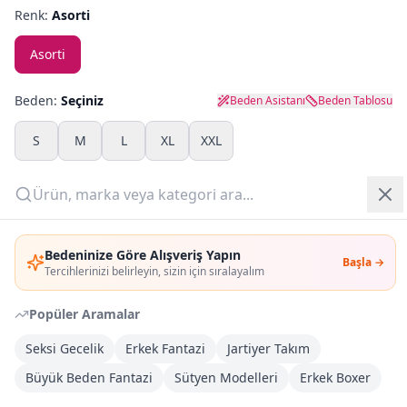
Renk:
Asorti
Yazlık Pijama
Asorti
Kampanyalar
Beden:
Seçiniz
Beden Asistanı
Beden Tablosu
Yeni Gelenler
S
M
L
XL
XXL
OUTLET
Adet:
Giriş Yap
Sepete Ekle
Bedeninize Göre Alışveriş Yapın
Başla →
Üye Ol
Tercihlerinizi belirleyin, sizin için sıralayalım
Şimdi Al
Popüler Aramalar
Seksi Gecelik
Erkek Fantazi
Jartiyer Takım
Kargoya Teslim
Şehir seçin
DHL
Bugün kargoda
(
10 saat 8 dk
)
Büyük Beden Fantazi
Sütyen Modelleri
Erkek Boxer