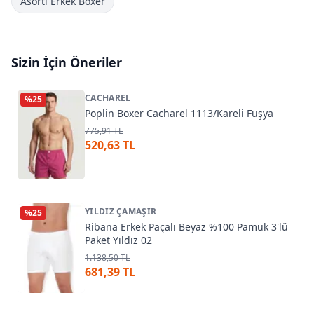
Asorti Erkek Boxer
Sizin İçin Öneriler
CACHAREL
%
25
Poplin Boxer Cacharel 1113/Kareli Fuşya
775,91 TL
520,63 TL
YILDIZ ÇAMAŞIR
%
25
Ribana Erkek Paçalı Beyaz %100 Pamuk 3'lü
Paket Yıldız 02
1.138,50 TL
681,39 TL