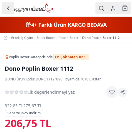
Ana içeriğe geç
İç Giyim
4+
Farklı Ürün
KARGO BEDAVA
Kategorileri
Erkek İç Giyim
Erkek Boxer
Poplin Boxer
Dono Poplin Boxer 1112
Ana Sayfa
Kadın
Erkek
Poplin Boxer
kategorisinde
En Çok Satan #2
Dono Poplin Boxer 1112
Çocuk
DONO
·
Ürün Kodu:
DONO1112
·
%90 Poyamide, %10 Elastan
Fantazi
İlk değerlendirmeyi yaz
Büyük
Beden
322,85 TL
275,67 TL
Sepette %
25
İndirim
206,75 TL
Markalar
Plaj & Mayo