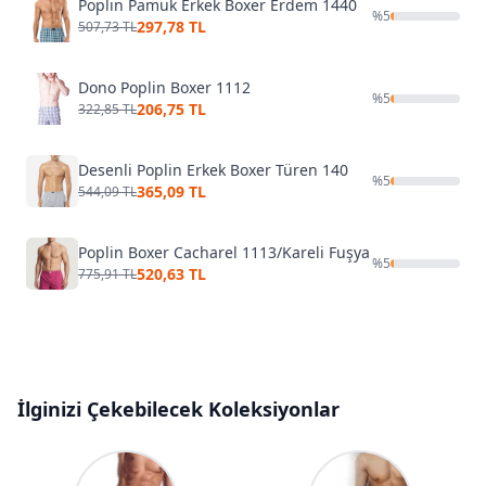
Poplin Pamuk Erkek Boxer Erdem 1440
%
5
297,78 TL
507,73 TL
Dono Poplin Boxer 1112
%
5
206,75 TL
322,85 TL
Desenli Poplin Erkek Boxer Türen 140
%
5
365,09 TL
544,09 TL
Poplin Boxer Cacharel 1113/Kareli Fuşya
%
5
520,63 TL
775,91 TL
İlginizi Çekebilecek Koleksiyonlar