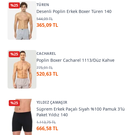
TÜREN
%
25
Desenli Poplin Erkek Boxer Türen 140
544,09 TL
365,09 TL
CACHAREL
%
25
Poplin Boxer Cacharel 1113/Düz Kahve
775,91 TL
520,63 TL
YILDIZ ÇAMAŞIR
%
25
Süprem Erkek Paçalı Siyah %100 Pamuk 3'lü
Paket Yıldız 140
1.113,75 TL
666,58 TL