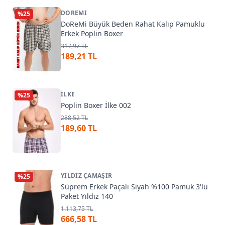
DOREMI
%
25
DoReMi Büyük Beden Rahat Kalıp Pamuklu
Erkek Poplin Boxer
317,97 TL
189,21 TL
İLKE
%
25
Poplin Boxer İlke 002
288,52 TL
189,60 TL
YILDIZ ÇAMAŞIR
%
25
Süprem Erkek Paçalı Siyah %100 Pamuk 3'lü
Paket Yıldız 140
1.113,75 TL
666,58 TL