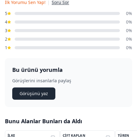
İlk Yorumu Sen Yap!
|
Soru Sor
5
0%
4
0%
3
0%
2
0%
1
0%
Bu ürünü yorumla
Görüşlerini insanlarla paylaş
Görüşünü yaz
Bunu Alanlar Bunları da Aldı
İLKE
ÇIFT KAPLAN
TÜREN
%
34
%
39
%
33