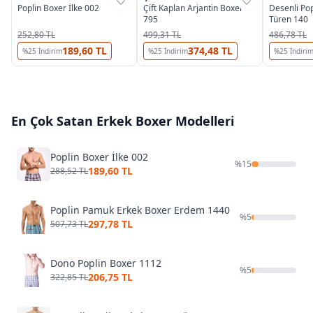
Poplin Boxer İlke 002
Çift Kaplan Arjantin Boxer
Desenli Po
795
Türen 140
252,80 TL
499,31 TL
486,78 TL
189,60 TL
374,48 TL
%
25
İndirim
%
25
İndirim
%
25
İndiri
En Çok Satan
Erkek Boxer
Modelleri
Poplin Boxer İlke 002
%
15
189,60 TL
288,52 TL
Poplin Pamuk Erkek Boxer Erdem 1440
%
5
297,78 TL
507,73 TL
Dono Poplin Boxer 1112
%
5
206,75 TL
322,85 TL