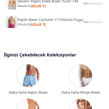
Desenli Poplin Erkek Boxer Türen 140
%
5
365,09 TL
544,09 TL
Poplin Boxer Cacharel 1113/Kareli Fuşya
%
5
520,63 TL
775,91 TL
İlginizi Çekebilecek Koleksiyonlar
Daha Fazla Poplin Boxer
Daha Fazla Penye Boxer