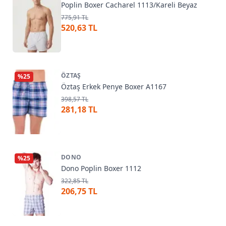
Poplin Boxer Cacharel 1113/Kareli Beyaz
775,91 TL
520,63 TL
ÖZTAŞ
%
25
Öztaş Erkek Penye Boxer A1167
398,57 TL
281,18 TL
DONO
%
25
Dono Poplin Boxer 1112
322,85 TL
206,75 TL