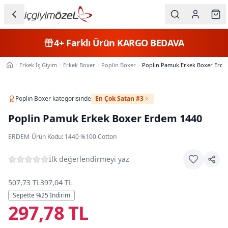
Ana içeriğe geç
İç Giyim
4+
Farklı Ürün
KARGO BEDAVA
Kategorileri
Erkek İç Giyim
Erkek Boxer
Poplin Boxer
Poplin Pamuk Erkek Boxer Erde
Ana Sayfa
Kadın
Erkek
Poplin Boxer
kategorisinde
En Çok Satan #3
Poplin Pamuk Erkek Boxer Erdem 1440
Çocuk
ERDEM
·
Ürün Kodu:
1440
·
%100 Cotton
Fantazi
İlk değerlendirmeyi yaz
Büyük
Beden
507,73 TL
397,04 TL
Sepette %
25
İndirim
297,78 TL
Markalar
Plaj & Mayo