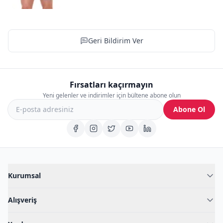
Geri Bildirim Ver
Fırsatları kaçırmayın
Yeni gelenler ve indirimler için bültene abone olun
Abone Ol
Kurumsal
Hakkımızda
Alışveriş
Blog
Kadın İç Giyim
İç Giyim Rehberi