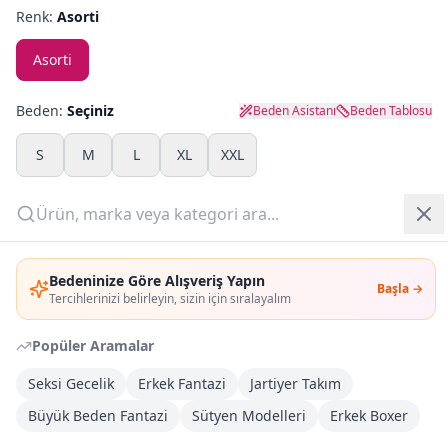
Renk:
Asorti
Yazlık Pijama
Asorti
Kampanyalar
Beden:
Seçiniz
Beden Asistanı
Beden Tablosu
Yeni Gelenler
S
M
L
XL
XXL
OUTLET
Adet:
Giriş Yap
Sepete Ekle
Bedeninize Göre Alışveriş Yapın
Başla →
Üye Ol
Tercihlerinizi belirleyin, sizin için sıralayalım
Şimdi Al
Popüler Aramalar
Seksi Gecelik
Erkek Fantazi
Jartiyer Takım
Kargoya Teslim
Şehir seçin
DHL
Yarın kargoda
Büyük Beden Fantazi
Sütyen Modelleri
Erkek Boxer