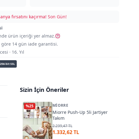
nya fırsatını kaçırma!
Son Gün!
si
nde ürün içeriği yer almaz.
göre 14 gün iade garantisi.
si · 16. Yıl
256-bit SSL
Sizin İçin Öneriler
MIORRE
%
25
Miorre Push-Up 5li Jartiyer
Takım
2.239,47 TL
1.332,62 TL