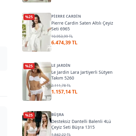
PIERRE CARDIN
%
25
Pierre Cardin Saten Altılı Çeyiz
Seti 6965
10.953,99 TL
6.474,39 TL
LE JARDIN
%
25
Le Jardin Lara Jartiyerli Sütyen
Takım 5260
2.111,78 TL
1.157,14 TL
BÜŞRA
%
25
Desteksiz Dantelli Balenli 4Lü
Çeyiz Seti Büşra 1315
1.842,22 TL