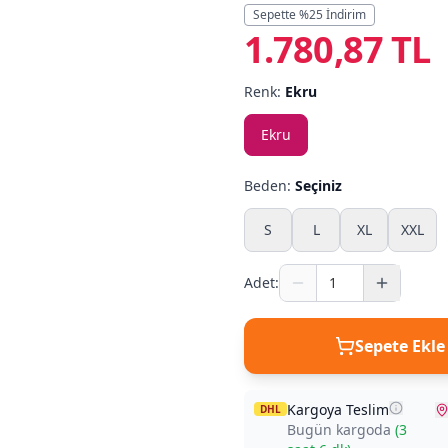
Sepette %
25
İndirim
1.780,87 TL
Renk:
Ekru
Ekru
Beden:
Seçiniz
S
L
XL
XXL
Adet:
Sepete Ekle
Kargoya Teslim
DHL
Bugün kargoda
(
3