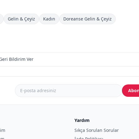
Gelin & Çeyiz
Kadın
Doreanse Gelin & Çeyiz
Geri Bildirim Ver
Abon
Yardım
yim
Sıkça Sorulan Sorular
yim
İade Politikası