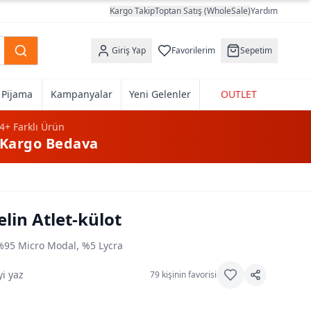
Kargo Takip
Toptan Satış (WholeSale)
Yardım
Giriş Yap
Favorilerim
Sepetim
k Pijama
Kampanyalar
Yeni Gelenler
OUTLET
4+
Farklı Ürün
Kargo Bedava
lin Atlet-külot
%95 Micro Modal, %5 Lycra
i yaz
79
kişinin favorisi