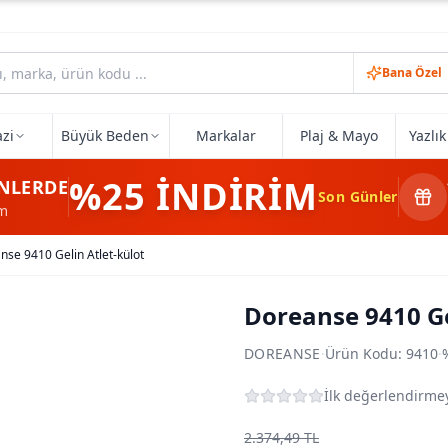
Bana Özel
zi
Büyük Beden
Markalar
Plaj & Mayo
Yazlı
%25
İNDİRİM
NLERDE
Son Günler
im
nse 9410 Gelin Atlet-külot
Doreanse 9410 Ge
DOREANSE
·
Ürün Kodu:
9410
·
İlk değerlendirmey
2.374,49 TL