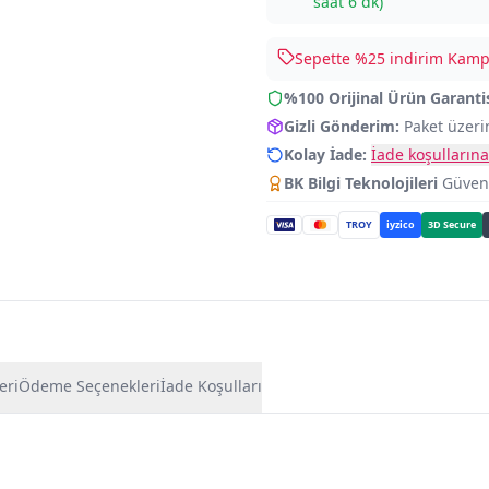
saat 6 dk
)
Sepette %
25
indirim Kampa
%100 Orijinal Ürün Garanti
Gizli Gönderim:
Paket üzeri
Kolay İade:
İade koşullarına
BK Bilgi Teknolojileri
Güvence
TROY
iyzico
3D Secure
eri
Ödeme Seçenekleri
İade Koşulları