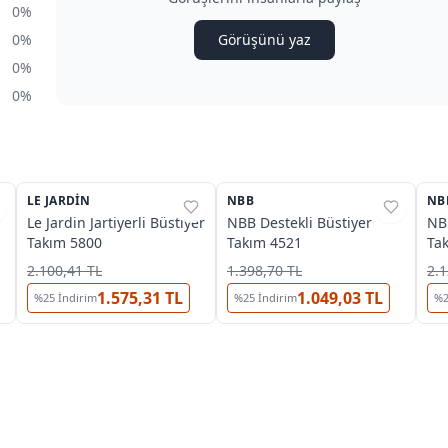
0%
0%
Görüşünü yaz
0%
0%
2
LE JARDIN
%
41
NBB
%
39
NB
%
Le Jardin Jartiyerli Büstiyer
NBB Destekli Büstiyer
NBB
Takım 5800
Takım 4521
Ta
2.100,41 TL
1.398,70 TL
2.1
1.575,31 TL
1.049,03 TL
%
25
İndirim
%
25
İndirim
%