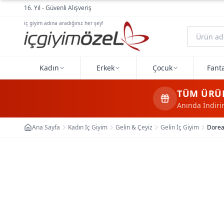
Ana içeriğe geç
16. Yıl - Güvenli Alışveriş
iç giyim adına aradığınız her şey!
Kadın
Erkek
Çocuk
Fanta
TÜM ÜRÜ
Anında İndir
Ana Sayfa
Kadın İç Giyim
Gelin & Çeyiz
Gelin İç Giyim
Dorea