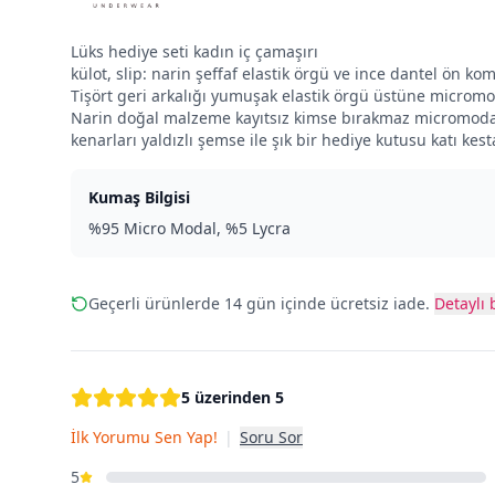
Lüks hediye seti kadın iç çamaşırı
külot, slip: narin şeffaf elastik örgü ve ince dantel ön 
Tişört geri arkalığı yumuşak elastik örgü üstüne micromoda
Narin doğal malzeme kayıtsız kimse bırakmaz micromodal.
kenarları yaldızlı şemse ile şık bir hediye kutusu katı kest
Kumaş Bilgisi
%95 Micro Modal, %5 Lycra
Geçerli ürünlerde 14 gün içinde ücretsiz iade.
Detaylı b
5 üzerinden 5
İlk Yorumu Sen Yap!
|
Soru Sor
5