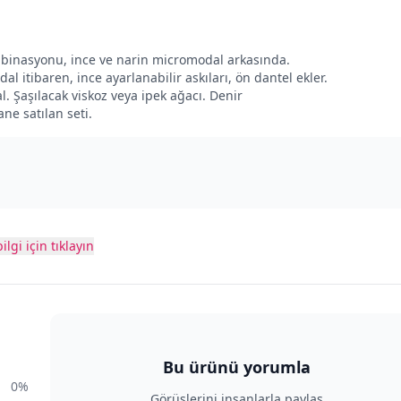
kombinasyonu, ince ve narin micromodal arkasında.
l itibaren, ince ayarlanabilir askıları, ön dantel ekler.
 Şaşılacak viskoz veya ipek ağacı. Denir
ane satılan seti.
ilgi için tıklayın
Bu ürünü yorumla
0%
Görüşlerini insanlarla paylaş