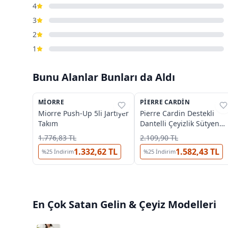
4
3
2
1
Bunu Alanlar Bunları da Aldı
2
3
MIORRE
%
40
PIERRE CARDIN
%
26
Miorre Push-Up 5li Jartiyer
Pierre Cardin Destekli
Takım
Dantelli Çeyizlik Sütyen
Külot Takımı 4032
1.776,83 TL
2.109,90 TL
1.332,62 TL
1.582,43 TL
%
25
İndirim
%
25
İndirim
En Çok Satan
Gelin & Çeyiz
Modelleri