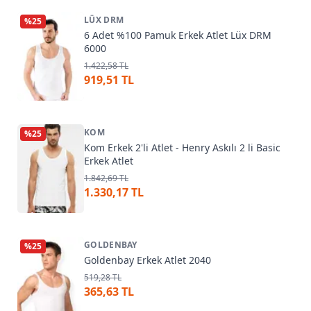
LÜX DRM
%
25
6 Adet %100 Pamuk Erkek Atlet Lüx DRM
6000
1.422,58 TL
919,51 TL
KOM
%
25
Kom Erkek 2'li Atlet - Henry Askılı 2 li Basic
Erkek Atlet
1.842,69 TL
1.330,17 TL
GOLDENBAY
%
25
Goldenbay Erkek Atlet 2040
519,28 TL
365,63 TL