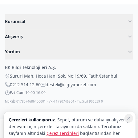
Kurumsal
Hakkımızda
Alışveriş
Blog
Kadın İç Giyim
İç Giyim Rehberi
Yardım
Erkek İç Giyim
İletişim
Sıkça Sorulan Sorular
Fantazi İç Giyim
BK Bilgi Teknolojileri A.Ş.
İade Politikası
Çocuk İç Giyim
Sururi Mah. Hoca Hanı Sok. No:19/69
,
Fatih
/
İstanbul
Kargo Politikası
Outlet Fırsatları
0212 514 12 60
destek@icgiyimozel.com
Gizli Paketleme
Pzt-Cum 10:00-16:00
MERSİS 0178074686400001 · VKN 1780746864 · Tic.Sicil 906539-0
Çerezleri kullanıyoruz.
Sepet, oturum ve daha iyi alışveriş
deneyimi için çerezler tarayıcınızda saklanır. Tercihinizi
Güvenli alışveriş:
sayfanın altındaki
Çerez Tercihleri
bağlantısından her