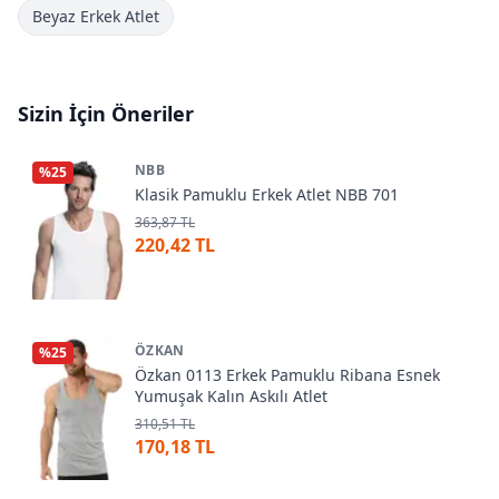
Beyaz Erkek Atlet
Sizin İçin Öneriler
NBB
%
25
Klasik Pamuklu Erkek Atlet NBB 701
363,87 TL
220,42 TL
ÖZKAN
%
25
Özkan 0113 Erkek Pamuklu Ribana Esnek
Yumuşak Kalın Askılı Atlet
310,51 TL
170,18 TL