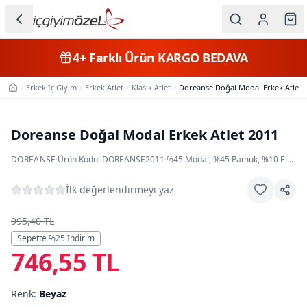
Ana içeriğe geç
İç Giyim
4+
Farklı Ürün
KARGO BEDAVA
Kategorileri
Erkek İç Giyim
Erkek Atlet
Klasik Atlet
Doreanse Doğal Modal Erkek Atlet 
Ana Sayfa
Kadın
Erkek
Doreanse Doğal Modal Erkek Atlet 2011
Çocuk
DOREANSE
·
Ürün Kodu:
DOREANSE2011
·
%45 Modal, %45 Pamuk, %10 Elastan
Fantazi
İlk değerlendirmeyi yaz
Büyük
995,40 TL
Beden
Sepette %
25
İndirim
746,55 TL
Markalar
Renk:
Beyaz
Plaj & Mayo