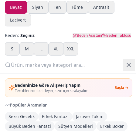
Beyaz
Siyah
Ten
Füme
Antrasit
Yazlık Pijama
Lacivert
Kampanyalar
Beden:
Seçiniz
Beden Asistanı
Beden Tablosu
Yeni Gelenler
S
M
L
XL
XXL
OUTLET
Adet:
Giriş Yap
Sepete Ekle
Bedeninize Göre Alışveriş Yapın
Başla →
Üye Ol
Tercihlerinizi belirleyin, sizin için sıralayalım
Şimdi Al
Popüler Aramalar
Seksi Gecelik
Erkek Fantazi
Jartiyer Takım
Kargoya Teslim
Şehir seçin
DHL
Büyük Beden Fantazi
Sütyen Modelleri
Erkek Boxer
Bugün kargoda
(
6 saat 40 dk
)