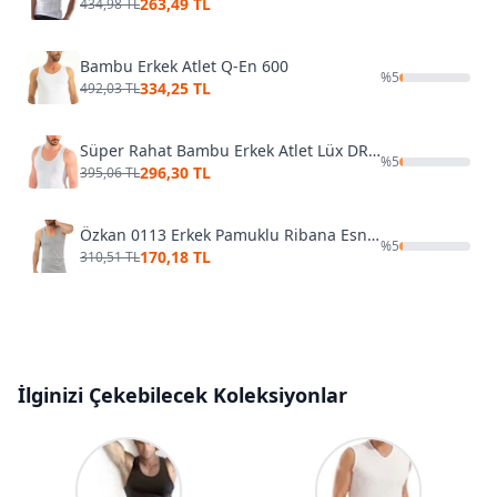
263,49 TL
434,98 TL
Bambu Erkek Atlet Q-En 600
%
5
334,25 TL
492,03 TL
Süper Rahat Bambu Erkek Atlet Lüx DRM 3900
%
5
296,30 TL
395,06 TL
Özkan 0113 Erkek Pamuklu Ribana Esnek Yumuşak Kalın Askılı Atlet
%
5
170,18 TL
310,51 TL
İlginizi Çekebilecek Koleksiyonlar