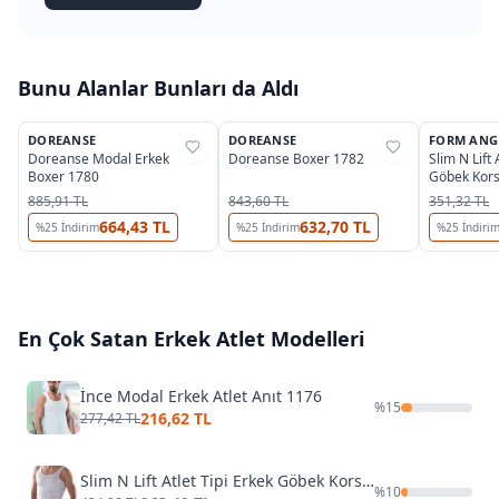
Bunu Alanlar Bunları da Aldı
4
3
DOREANSE
DOREANSE
FORM ANG
%
25
%
25
%
39
Doreanse Modal Erkek
Doreanse Boxer 1782
Slim N Lift 
Boxer 1780
Göbek Kors
885,91 TL
843,60 TL
351,32 TL
664,43 TL
632,70 TL
%
25
İndirim
%
25
İndirim
%
25
İndiri
En Çok Satan
Erkek Atlet
Modelleri
İnce Modal Erkek Atlet Anıt 1176
%
15
216,62 TL
277,42 TL
Slim N Lift Atlet Tipi Erkek Göbek Korsesi Baklava Tipi
%
10