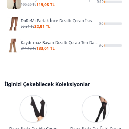
%
10
119,08 TL
195,20 TL
DoReMi Parlak İnce Dizaltı Çorap İsis
%
5
32,91 TL
55,31 TL
Kaydırmaz Bayan Dizaltı Çorap Ten Daymod D1212017
%
5
133,01 TL
211,12 TL
İlginizi Çekebilecek Koleksiyonlar
Daha Fazla Diz Altı Çorap
Daha Fazla Diz Üstü Çorap