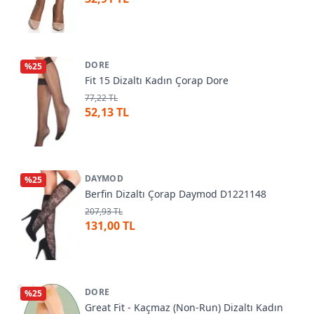
DORE
%
25
Fit 15 Dizaltı Kadın Çorap Dore
77,22 TL
52,13 TL
DAYMOD
%
25
Berfin Dizaltı Çorap Daymod D1221148
207,93 TL
131,00 TL
DORE
%
25
Great Fit - Kaçmaz (Non-Run) Dizaltı Kadın