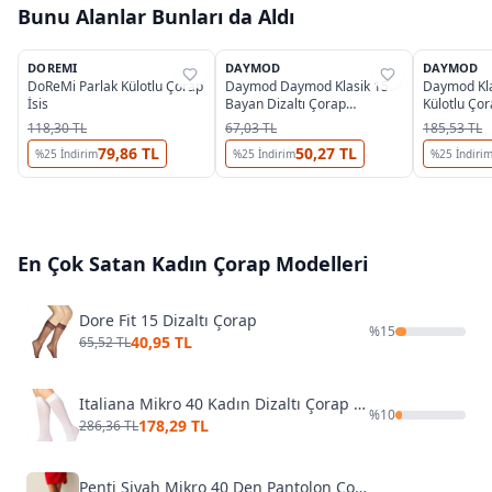
Bunu Alanlar Bunları da Aldı
8
3
OUTLET
DOREMI
DAYMOD
DAYMOD
%
46
%
37
%
37
DoReMi Parlak Külotlu Çorap
Daymod Daymod Klasik 15
Daymod Kla
İsis
Bayan Dizaltı Çorap
Külotlu Ço
D1211006
118,30 TL
67,03 TL
185,53 TL
79,86 TL
50,27 TL
%
25
İndirim
%
25
İndirim
%
25
İndiri
En Çok Satan
Kadın Çorap
Modelleri
Dore Fit 15 Dizaltı Çorap
%
15
40,95 TL
65,52 TL
Italiana Mikro 40 Kadın Dizaltı Çorap 1014 Beyaz
%
10
178,29 TL
286,36 TL
Penti Siyah Mikro 40 Den Pantolon Çorabı