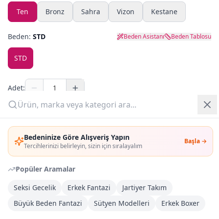
Ten
Bronz
Sahra
Vizon
Kestane
Yazlık Pijama
Beden:
STD
Beden Asistanı
Beden Tablosu
Kampanyalar
STD
Yeni Gelenler
OUTLET
Adet:
Sepete Ekle
Giriş Yap
Bedeninize Göre Alışveriş Yapın
Başla →
Üye Ol
Şimdi Al
Tercihlerinizi belirleyin, sizin için sıralayalım
Popüler Aramalar
Kargoya Teslim
DHL
Bayram tatili sonrasında kargolanacaktır
Seksi Gecelik
Erkek Fantazi
Jartiyer Takım
Büyük Beden Fantazi
Sütyen Modelleri
Erkek Boxer
Kargo Bedava