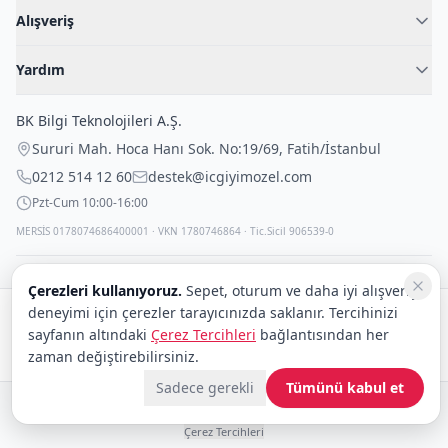
Hakkımızda
Alışveriş
Blog
Kadın İç Giyim
İç Giyim Rehberi
Yardım
Erkek İç Giyim
İletişim
Sıkça Sorulan Sorular
Fantazi İç Giyim
BK Bilgi Teknolojileri A.Ş.
İade Politikası
Çocuk İç Giyim
Sururi Mah. Hoca Hanı Sok. No:19/69
,
Fatih
/
İstanbul
Kargo Politikası
Outlet Fırsatları
0212 514 12 60
destek@icgiyimozel.com
Gizli Paketleme
Pzt-Cum 10:00-16:00
MERSİS 0178074686400001 · VKN 1780746864 · Tic.Sicil 906539-0
Çerezleri kullanıyoruz.
Sepet, oturum ve daha iyi alışveriş
deneyimi için çerezler tarayıcınızda saklanır. Tercihinizi
Güvenli alışveriş:
sayfanın altındaki
Çerez Tercihleri
bağlantısından her
Kargo:
DHL
eCommerce
zaman değiştirebilirsiniz.
Sadece gerekli
Tümünü kabul et
© 2008–2026 BK Bilgi Teknolojileri ve Ticaret A.Ş.
Telif Hakları
|
Tüketici Hakları ve Güvenli Alışveriş
|
Gizlilik İlkeleri ve Politikası
|
Çerez Tercihleri