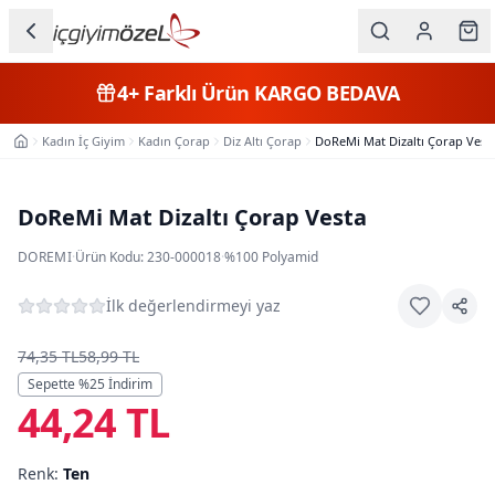
Ana içeriğe geç
İç Giyim
4+
Farklı Ürün
KARGO BEDAVA
Kategorileri
Kadın İç Giyim
Kadın Çorap
Diz Altı Çorap
DoReMi Mat Dizaltı Çorap Vest
Ana Sayfa
Kadın
Erkek
DoReMi Mat Dizaltı Çorap Vesta
Çocuk
DOREMI
·
Ürün Kodu:
230-000018
·
%100 Polyamid
Fantazi
İlk değerlendirmeyi yaz
Büyük
74,35 TL
58,99 TL
Beden
Sepette %
25
İndirim
44,24 TL
Markalar
Renk:
Ten
Plaj & Mayo