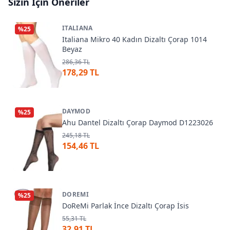
Sizin İçin Öneriler
ITALIANA
%
25
Italiana Mikro 40 Kadın Dizaltı Çorap 1014
Beyaz
286,36 TL
178,29 TL
DAYMOD
%
25
Ahu Dantel Dizaltı Çorap Daymod D1223026
245,18 TL
154,46 TL
DOREMI
%
25
DoReMi Parlak İnce Dizaltı Çorap İsis
55,31 TL
32,91 TL