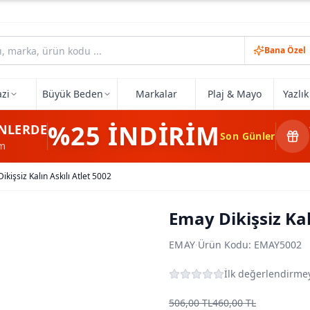
Bana Özel
zi
Büyük Beden
Markalar
Plaj & Mayo
Yazlı
%25
İNDİRİM
NLERDE
Son Günler
im
ikişsiz Kalın Askılı Atlet 5002
Emay Dikişsiz Kal
EMAY
·
Ürün Kodu:
EMAY5002
İlk değerlendirmey
506,00 TL
460,00 TL