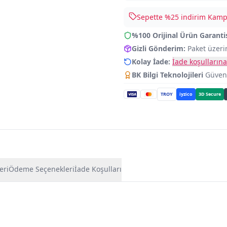
Sepette %
25
indirim Kampa
%100 Orijinal Ürün Garanti
Gizli Gönderim:
Paket üzeri
Kolay İade:
İade koşullarına
BK Bilgi Teknolojileri
Güvence
TROY
iyzico
3D Secure
eri
Ödeme Seçenekleri
İade Koşulları