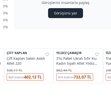
Görüşlerini insanlarla paylaş
0%
0%
Görüşünü yaz
0%
0%
3
ÇIFT KAPLAN
%
39
YILDIZ ÇAMAŞIR
%
32
ÖZ
%
Çift Kaplan Saten Askılı
3'lü Paket Likralı Sıfır Kol
Tra
4
Atlet 220
Kadın Siyah Atlet Yıldız
Yum
2236
Ka
536,17 TL
862,44 TL
248
402,13 TL
733,07 TL
%
25
İndirim
%
15
İndirim
%