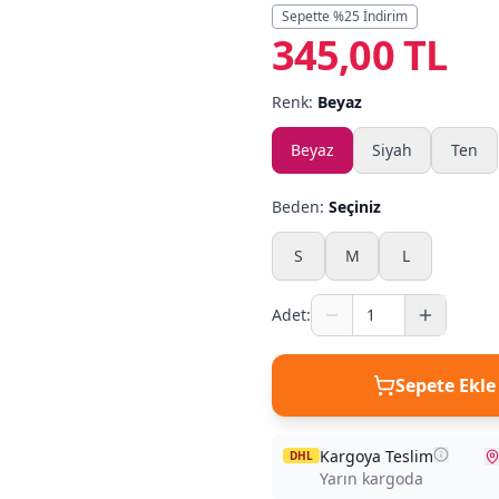
Sepette %
25
İndirim
345,00 TL
Renk:
Beyaz
Beyaz
Siyah
Ten
Beden:
Seçiniz
S
M
L
Adet:
Sepete Ekle
Kargoya Teslim
DHL
Yarın kargoda