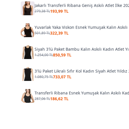
Jakarlı Transferli Ribana Geniş Askılı Atlet İlke 20
193,99 TL
279,38 TL
Yuvarlak Yaka Viskon Esnek Yumuşak Kalın Askıl
322,39 TL
501,89 TL
Siyah 3'lü Paket Bambu Kalın Askılı Kadın Atlet Yı
850,59 TL
1.254,00 TL
3'lü Paket Likralı Sıfır Kol Kadın Siyah Atlet Yıldız
733,07 TL
1.080,75 TL
Transferli Ribana Esnek Yumuşak Kalın Askılı Ka
186,62 TL
287,06 TL