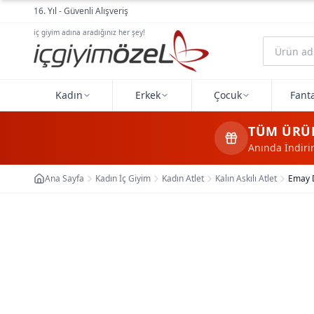
Ana içeriğe geç
16. Yıl - Güvenli Alışveriş
iç giyim adına aradığınız her şey!
Kadın
Erkek
Çocuk
Fanta
TÜM ÜRÜ
Anında İndir
Ana Sayfa
Kadın İç Giyim
Kadın Atlet
Kalın Askılı Atlet
Emay D