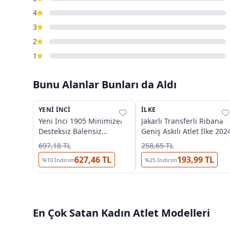
4
3
2
1
Bunu Alanlar Bunları da Aldı
3
5
YENI İNCI
%
13
İLKE
%
31
Yeni İnci 1905 Minimizer
Jakarlı Transferli Ribana
Desteksiz Balensiz
Geniş Askılı Atlet İlke 202
Toparlayıcı Sütyen (1
697,18 TL
258,65 TL
Beden Küçültür)
627,46 TL
193,99 TL
%
10
İndirim
%
25
İndirim
En Çok Satan
Kadın Atlet
Modelleri