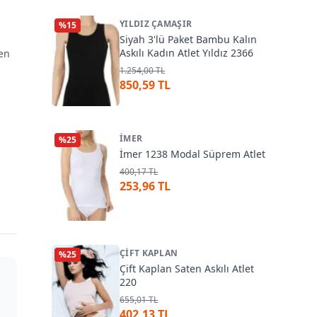
YILDIZ ÇAMAŞIR
%
15
Siyah 3'lü Paket Bambu Kalın
Askılı Kadın Atlet Yıldız 2366
len
1.254,00 TL
850,59 TL
İMER
%
25
İmer 1238 Modal Süprem Atlet
400,17 TL
253,96 TL
ÇIFT KAPLAN
%
25
Çift Kaplan Saten Askılı Atlet
220
655,01 TL
402,13 TL