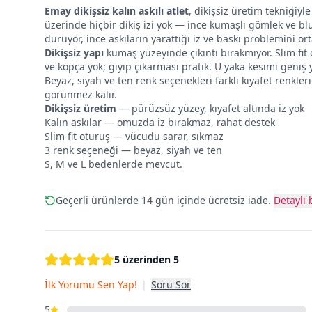
Emay dikişsiz kalın askılı atlet
, dikişsiz üretim tekniğiy
üzerinde hiçbir dikiş izi yok — ince kumaşlı gömlek ve bl
duruyor, ince askıların yarattığı iz ve baskı problemini ort
Dikişsiz yapı
kumaş yüzeyinde çıkıntı bırakmıyor. Slim fit
ve kopça yok; giyip çıkarması pratik. U yaka kesimi geniş y
Beyaz, siyah ve ten renk seçenekleri farklı kıyafet renkler
görünmez kalır.
Dikişsiz üretim
— pürüzsüz yüzey, kıyafet altında iz yok
Kalın askılar — omuzda iz bırakmaz, rahat destek
Slim fit oturuş — vücudu sarar, sıkmaz
3 renk seçeneği — beyaz, siyah ve ten
S, M ve L bedenlerde mevcut.
Geçerli ürünlerde 14 gün içinde ücretsiz iade.
Detaylı b
5 üzerinden 5
İlk Yorumu Sen Yap!
|
Soru Sor
5