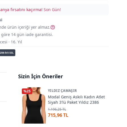
nya fırsatını kaçırma!
Son Gün!
si
nde ürün içeriği yer almaz.
göre 14 gün iade garantisi.
si · 16. Yıl
256-bit SSL
Sizin İçin Öneriler
YILDIZ ÇAMAŞIR
%
25
Modal Geniş Askılı Kadın Atlet
Siyah 3'lü Paket Yıldız 2386
1.196,25 TL
715,96 TL