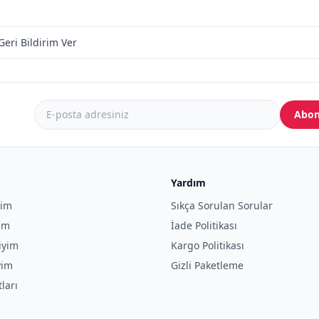
Geri Bildirim Ver
Abon
Yardım
yim
Sıkça Sorulan Sorular
yim
İade Politikası
iyim
Kargo Politikası
yim
Gizli Paketleme
tları