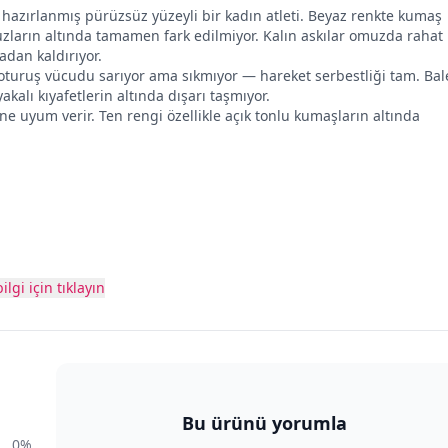
le hazırlanmış pürüzsüz yüzeyli bir kadın atleti. Beyaz renkte kumaş
uzların altında tamamen fark edilmiyor. Kalın askılar omuzda rahat
adan kaldırıyor.
 oturuş vücudu sarıyor ama sıkmıyor — hareket serbestliği tam. Ba
akalı kıyafetlerin altında dışarı taşmıyor.
ine uyum verir. Ten rengi özellikle açık tonlu kumaşların altında
ilgi için tıklayın
Bu ürünü yorumla
0%