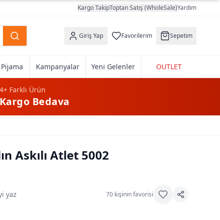
Kargo Takip
Toptan Satış (WholeSale)
Yardım
Giriş Yap
Favorilerim
Sepetim
k Pijama
Kampanyalar
Yeni Gelenler
OUTLET
4+
Farklı Ürün
Kargo Bedava
ın Askılı Atlet 5002
i yaz
70
kişinin favorisi