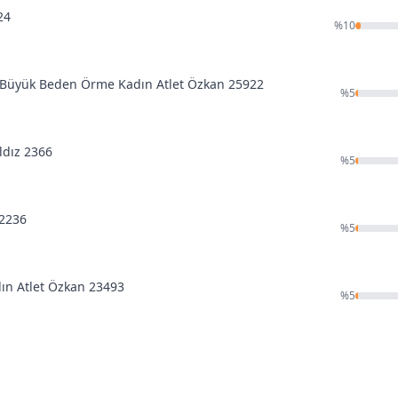
24
%
10
ı Büyük Beden Örme Kadın Atlet Özkan 25922
%
5
ldız 2366
%
5
 2236
%
5
dın Atlet Özkan 23493
%
5