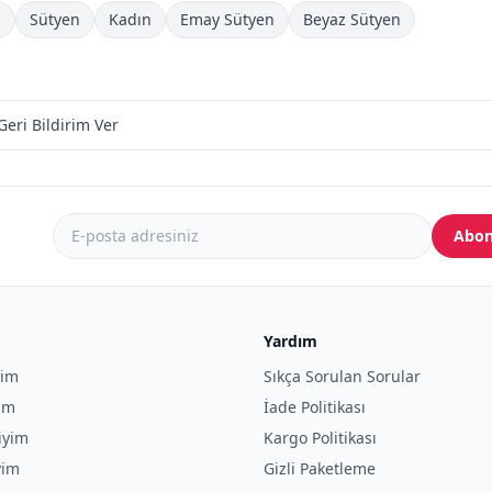
n
Sütyen
Kadın
Emay Sütyen
Beyaz Sütyen
Geri Bildirim Ver
Abon
Yardım
yim
Sıkça Sorulan Sorular
yim
İade Politikası
iyim
Kargo Politikası
yim
Gizli Paketleme