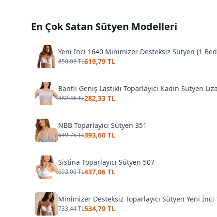
En Çok Satan
Sütyen
Modelleri
Yeni İnci 1640 Minimizer Desteksiz Sütyen (1 Be
619,79 TL
850,08 TL
Bantlı Geniş Lastikli Toparlayıcı Kadın Sütyen Liz
282,33 TL
482,46 TL
NBB Toparlayıcı Sütyen 351
393,60 TL
649,75 TL
Sistina Toparlayıcı Sütyen 507
437,06 TL
693,00 TL
Minimizer Desteksiz Toparlayıcı Sütyen Yeni İnci
534,79 TL
733,44 TL