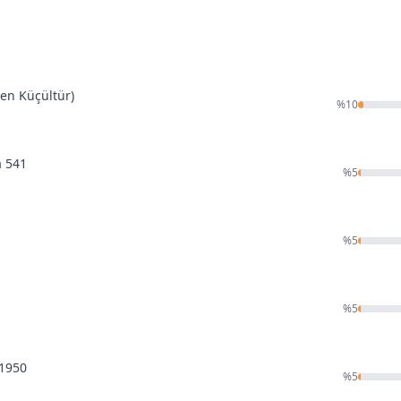
den Küçültür)
%
10
a 541
%
5
%
5
%
5
 1950
%
5