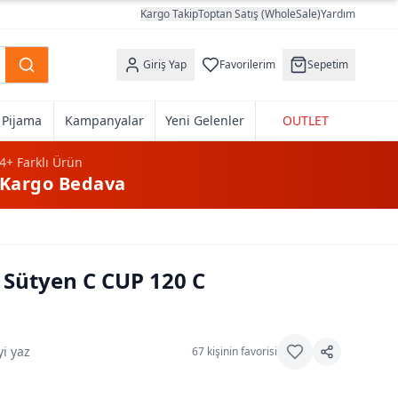
Kargo Takip
Toptan Satış (WholeSale)
Yardım
Giriş Yap
Favorilerim
Sepetim
k Pijama
Kampanyalar
Yeni Gelenler
OUTLET
4+
Farklı Ürün
Kargo Bedava
 Sütyen C CUP 120 C
i yaz
67
kişinin favorisi