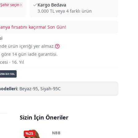
Kargo Bedava
Şehir seçin
3.000
TL veya
4
farklı ürün
nya fırsatını kaçırma!
Son Gün!
si
nde ürün içeriği yer almaz.
göre 14 gün iade garantisi.
si · 16. Yıl
256-bit SSL
odelleri:
Beyaz-95, Siyah-95C
Sizin İçin Öneriler
NBB
%
25