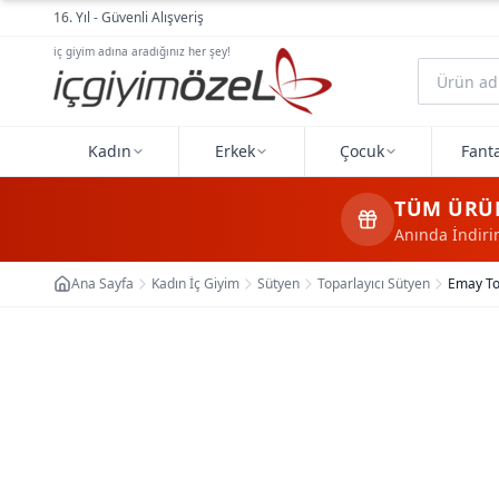
Ana içeriğe geç
16. Yıl - Güvenli Alışveriş
iç giyim adına aradığınız her şey!
Kadın
Erkek
Çocuk
Fanta
TÜM ÜRÜ
Anında İndir
Ana Sayfa
Kadın İç Giyim
Sütyen
Toparlayıcı Sütyen
Emay To