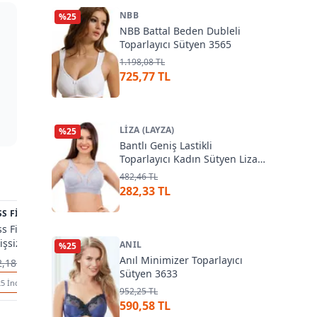
NBB
%
25
NBB Battal Beden Dubleli
Toparlayıcı Sütyen 3565
1.198,08 TL
725,77 TL
LIZA (LAYZA)
%
25
Bantlı Geniş Lastikli
Toparlayıcı Kadın Sütyen Liza
541
482,46 TL
3
282,33 TL
2
S FIT
34
YENI İNCI
%
27
MOONLIG
%
29
s Fit Kalın Askılı
Yeni İnci 1675 Minimizer
Moonlight
işsiz Büstiyer 1501
Dantelli Straplez Askısız
Minimizer
ANIL
%
25
Sütyen
Anıl Minimizer Toparlayıcı
,18 TL
826,38 TL
1.460,94 T
Sütyen 3633
264,14 TL
619,79 TL
25
İndirim
%
25
İndirim
%
25
İndiri
952,25 TL
590,58 TL