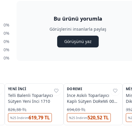
Bu ürünü yorumla
0%
Görüşlerini insanlarla paylaş
0%
0%
Görüşünü yaz
0%
0%
3
3
YENI İNCI
%
27
DOREMI
%
40
MIS
%
Telli Balenli Toparlayıcı
İnce Askılı Toparlayıcı
Mis
Sütyen Yeni İnci 1710
Kaplı Sütyen DoReMi 002-
Dik
004100
826,38 TL
694,03 TL
352
619,79 TL
520,52 TL
%
25
İndirim
%
25
İndirim
%