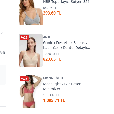
NBB Toparlayıcı Sütyen 351
649,75 TL
393,60 TL
ler
ANIL
%
25
Günlük Desteksiz Balensiz
Kaplı Yazlık Dantel Detaylı
Toparlayıcı Sütyen Anıl 3803
kötü
1.328,05 TL
823,65 TL
MOONLIGHT
%
25
Moonlight 2129 Desenli
Minimizer
1.553,16 TL
1.095,71 TL