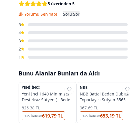
5 üzerinden 5
İlk Yorumu Sen Yap!
|
Soru Sor
5
4
3
2
1
Bunu Alanlar Bunları da Aldı
3
3
OUTLET
YENI İNCI
%
27
NBB
%
45
Yeni İnci 1640 Minimizer
NBB Battal Beden Dubleli
Desteksiz Sütyen (1 Beden
Toparlayıcı Sütyen 3565
Küçültür)
826,38 TL
967,69 TL
619,79 TL
653,19 TL
%
25
İndirim
%
25
İndirim