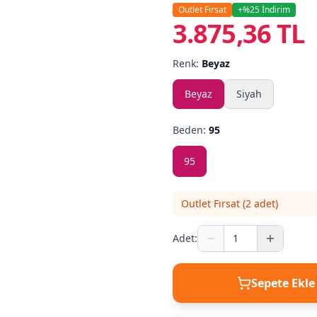
Outlet Fırsat
+%
25
İndirim
3.875,36 TL
Renk:
Beyaz
Beyaz
Siyah
Beden:
95
95
Outlet Fırsat
(
2
adet)
Adet:
Sepete Ekle