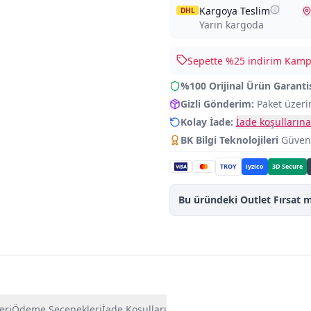
Kargoya Teslim
DHL
Yarın kargoda
Sepette %
25
indirim Kampa
%100 Orijinal Ürün Garanti
Gizli Gönderim:
Paket üzeri
Kolay İade:
İade koşullarına
BK Bilgi Teknolojileri
Güvence
TROY
iyzico
3D Secure
Bu üründeki Outlet Fırsat m
eri
Ödeme Seçenekleri
İade Koşulları