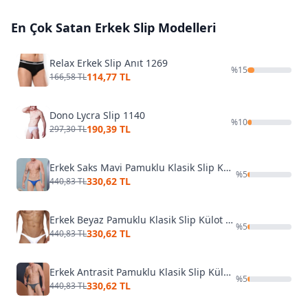
En Çok Satan
Erkek Slip
Modelleri
Relax Erkek Slip Anıt 1269
%
15
114,77 TL
166,58 TL
Dono Lycra Slip 1140
%
10
190,39 TL
297,30 TL
Erkek Saks Mavi Pamuklu Klasik Slip Külot Darkzone DZ-1104-05-S
%
5
330,62 TL
440,83 TL
Erkek Beyaz Pamuklu Klasik Slip Külot Darkzone DZ-1104-02-M
%
5
330,62 TL
440,83 TL
Erkek Antrasit Pamuklu Klasik Slip Külot Darkzone DZ-1104-07-S
%
5
330,62 TL
440,83 TL