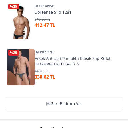
DOREANSE
%
25
Doreanse Slip 1281
549,96 TL
412,47 TL
DARKZONE
%
25
Erkek Antrasit Pamuklu Klasik Slip Külot
Darkzone DZ-1104-07-S
440,83 TL
330,62 TL
Geri Bildirim Ver