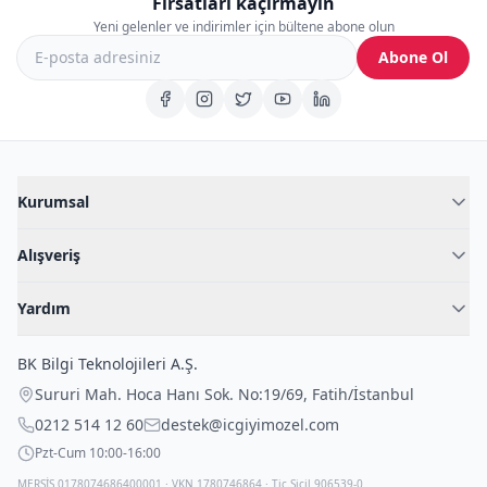
Fırsatları kaçırmayın
Yeni gelenler ve indirimler için bültene abone olun
Abone Ol
Kurumsal
Hakkımızda
Alışveriş
Blog
Kadın İç Giyim
İç Giyim Rehberi
Yardım
Erkek İç Giyim
İletişim
Sıkça Sorulan Sorular
Fantazi İç Giyim
BK Bilgi Teknolojileri A.Ş.
İade Politikası
Çocuk İç Giyim
Sururi Mah. Hoca Hanı Sok. No:19/69
,
Fatih
/
İstanbul
Kargo Politikası
Outlet Fırsatları
0212 514 12 60
destek@icgiyimozel.com
Gizli Paketleme
Pzt-Cum 10:00-16:00
MERSİS 0178074686400001 · VKN 1780746864 · Tic.Sicil 906539-0