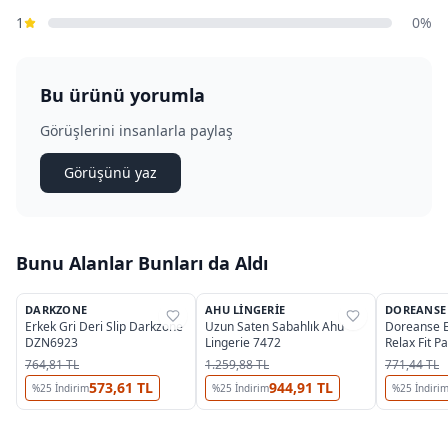
1
0%
Bu ürünü yorumla
Görüşlerini insanlarla paylaş
Görüşünü yaz
Bunu Alanlar Bunları da Aldı
DARKZONE
AHU LINGERIE
DOREANSE
%
25
%
33
%
25
Erkek Gri Deri Slip Darkzone
Uzun Saten Sabahlık Ahu
Doreanse E
DZN6923
Lingerie 7472
Relax Fit P
1030
764,81 TL
1.259,88 TL
771,44 TL
573,61 TL
944,91 TL
%
25
İndirim
%
25
İndirim
%
25
İndiri