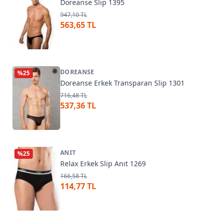
Doreanse Slip 1395
947,10 TL
563,65 TL
DOREANSE
%
25
Doreanse Erkek Transparan Slip 1301
716,48 TL
537,36 TL
ANIT
%
25
Relax Erkek Slip Anıt 1269
166,58 TL
114,77 TL