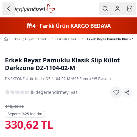
Ana içeriğe geç
İç Giyim
4+
Farklı Ürün
KARGO BEDAVA
Kategorileri
Erkek İç Giyim
Erkek Slip
Likralı Erkek Slip
Erkek Beyaz Pamuklu Klasik Sl
Ana Sayfa
Kadın
Erkek
Erkek Beyaz Pamuklu Klasik Slip Külot
Darkzone DZ-1104-02-M
Çocuk
DARKZONE
·
Ürün Kodu:
DZ-1104-02-M
·
%95 Pamuk %5 Elastan
Fantazi
İlk değerlendirmeyi yaz
Büyük
Beden
440,83 TL
Sepette %
25
İndirim
330,62 TL
Markalar
Plaj & Mayo