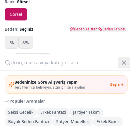
Renk:
Görsel
Yazlık Pijama
Görsel
Kampanyalar
Beden:
Seçiniz
Beden Asistanı
Beden Tablosu
Yeni Gelenler
XL
XXL
OUTLET
Adet:
Giriş Yap
Sepete Ekle
Bedeninize Göre Alışveriş Yapın
Başla →
Üye Ol
Tercihlerinizi belirleyin, sizin için sıralayalım
Şimdi Al
Popüler Aramalar
Kargoya Teslim
DHL
Seksi Gecelik
Erkek Fantazi
Jartiyer Takım
Bayram tatili sonrasında kargolanacaktır
Büyük Beden Fantazi
Sütyen Modelleri
Erkek Boxer