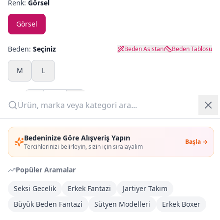
Renk:
Görsel
Yazlık Pijama
Görsel
Kampanyalar
Beden:
Seçiniz
Beden Asistanı
Beden Tablosu
Yeni Gelenler
M
L
OUTLET
Adet:
Giriş Yap
Sepete Ekle
Bedeninize Göre Alışveriş Yapın
Başla →
Üye Ol
Tercihlerinizi belirleyin, sizin için sıralayalım
Şimdi Al
Popüler Aramalar
Kargoya Teslim
DHL
Seksi Gecelik
Erkek Fantazi
Jartiyer Takım
Bayram tatili sonrasında kargolanacaktır
Büyük Beden Fantazi
Sütyen Modelleri
Erkek Boxer