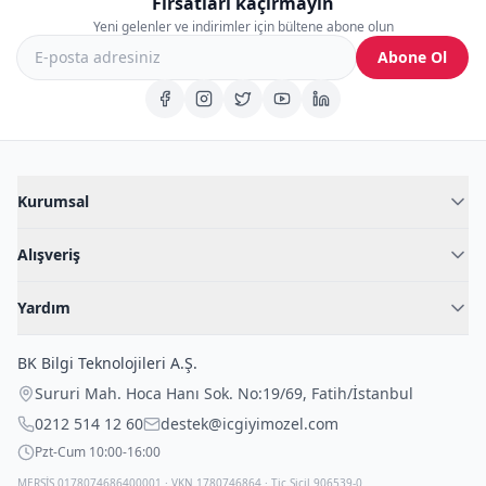
Fırsatları kaçırmayın
Yeni gelenler ve indirimler için bültene abone olun
Abone Ol
Kurumsal
Hakkımızda
Alışveriş
Blog
Kadın İç Giyim
İç Giyim Rehberi
Yardım
Erkek İç Giyim
İletişim
Sıkça Sorulan Sorular
Fantazi İç Giyim
BK Bilgi Teknolojileri A.Ş.
İade Politikası
Çocuk İç Giyim
Sururi Mah. Hoca Hanı Sok. No:19/69
,
Fatih
/
İstanbul
Kargo Politikası
Outlet Fırsatları
0212 514 12 60
destek@icgiyimozel.com
Gizli Paketleme
Pzt-Cum 10:00-16:00
MERSİS 0178074686400001 · VKN 1780746864 · Tic.Sicil 906539-0