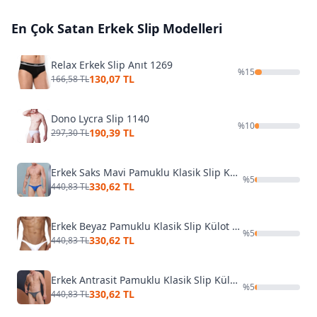
En Çok Satan
Erkek Slip
Modelleri
Relax Erkek Slip Anıt 1269
%
15
130,07 TL
166,58 TL
Dono Lycra Slip 1140
%
10
190,39 TL
297,30 TL
Erkek Saks Mavi Pamuklu Klasik Slip Külot Darkzone DZ-1104-05-S
%
5
330,62 TL
440,83 TL
Erkek Beyaz Pamuklu Klasik Slip Külot Darkzone DZ-1104-02-M
%
5
330,62 TL
440,83 TL
Erkek Antrasit Pamuklu Klasik Slip Külot Darkzone DZ-1104-07-S
%
5
330,62 TL
440,83 TL