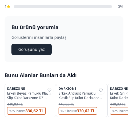
1
0%
Bu ürünü yorumla
Görüşlerini insanlarla paylaş
Görüşünü yaz
Bunu Alanlar Bunları da Aldı
DARKZONE
DARKZONE
DARKZONE
%
25
%
25
%
25
Erkek Beyaz Pamuklu Klasik
Erkek Antrasit Pamuklu
Erkek Gri P
Slip Külot Darkzone DZ-
Klasik Slip Külot Darkzone
Külot Dark
1104-02-M
DZ-1104-07-S
S
440,83 TL
440,83 TL
440,83 TL
330,62 TL
330,62 TL
%
25
İndirim
%
25
İndirim
%
25
İndiri