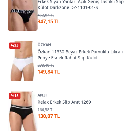
Erkek Siyah Yanları Açık Geniş Lastikli Slip
Külot Darkzone DZ-1101-01-S
462,87 TL
347,15 TL
ÖZKAN
%
25
Özkan 11330 Beyaz Erkek Pamuklu Likralı
Penye Esnek Rahat Slip Külot
273,40 TL
149,84 TL
ANIT
%
15
Relax Erkek Slip Anıt 1269
166,58 TL
130,07 TL