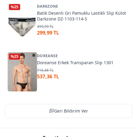
DARKZONE
%
25
Batik Desenli Gri Pamuklu Lastikli Slip Külot
Darkzone DZ-1103-114-S
399,99 TL
299,99 TL
DOREANSE
%
25
Doreanse Erkek Transparan Slip 1301
716,48 TL
537,36 TL
Geri Bildirim Ver