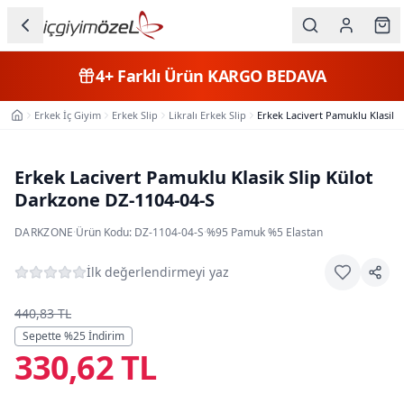
Ana içeriğe geç
İç Giyim
4+
Farklı Ürün
KARGO BEDAVA
Kategorileri
Erkek İç Giyim
Erkek Slip
Likralı Erkek Slip
Erkek Lacivert Pamuklu Klasik 
Ana Sayfa
Kadın
Erkek
Erkek Lacivert Pamuklu Klasik Slip Külot
Darkzone DZ-1104-04-S
Çocuk
DARKZONE
·
Ürün Kodu:
DZ-1104-04-S
·
%95 Pamuk %5 Elastan
Fantazi
İlk değerlendirmeyi yaz
Büyük
Beden
440,83 TL
Sepette %
25
İndirim
330,62 TL
Markalar
Plaj & Mayo