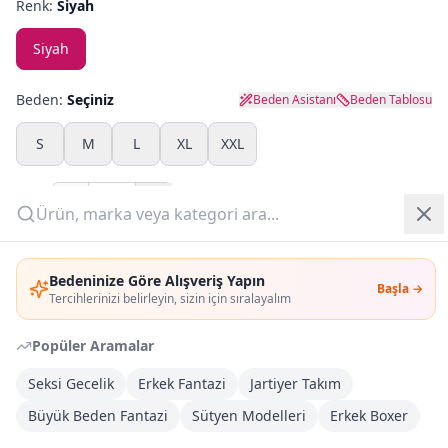
Renk:
Siyah
Yazlık Pijama
Siyah
Kampanyalar
Beden:
Seçiniz
Beden Asistanı
Beden Tablosu
Yeni Gelenler
S
M
L
XL
XXL
OUTLET
Adet:
Giriş Yap
Sepete Ekle
Bedeninize Göre Alışveriş Yapın
Başla →
Üye Ol
Tercihlerinizi belirleyin, sizin için sıralayalım
Şimdi Al
Popüler Aramalar
Kargoya Teslim
Şehir seçin
DHL
Seksi Gecelik
Erkek Fantazi
Jartiyer Takım
İlk iş günü kargoda
Büyük Beden Fantazi
Sütyen Modelleri
Erkek Boxer