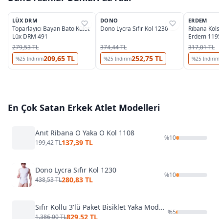
3
3
OUTLET
LÜX DRM
DONO
ERDEM
%
25
%
42
%
90
Toparlayıcı Bayan Bato Külot
Dono Lycra Sıfır Kol 1230
Rıbana Kol
Lüx DRM 491
Erdem 119
279,53 TL
374,44 TL
317,01 TL
209,65 TL
252,75 TL
%
25
İndirim
%
25
İndirim
%
25
İndiri
En Çok Satan
Erkek Atlet
Modelleri
Anıt Ribana O Yaka O Kol 1108
%
10
137,39 TL
199,42 TL
Dono Lycra Sıfır Kol 1230
%
10
280,83 TL
438,53 TL
Sıfır Kollu 3'lü Paket Bisiklet Yaka Modal Erkek Beyaz Atlet Yıldız 75
%
5
829,52 TL
1.386,00 TL