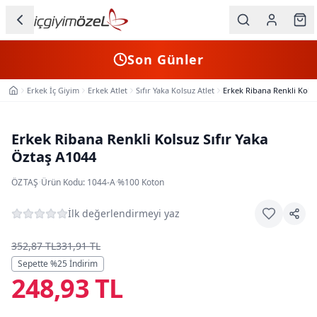
Ana içeriğe geç
İç Giyim
Son Günler
Kategorileri
Erkek İç Giyim
Erkek Atlet
Sıfır Yaka Kolsuz Atlet
Erkek Ribana Renkli Kolsu
Ana Sayfa
Kadın
Erkek
Erkek Ribana Renkli Kolsuz Sıfır Yaka
Öztaş A1044
Çocuk
ÖZTAŞ
·
Ürün Kodu:
1044-A
·
%100 Koton
Fantazi
İlk değerlendirmeyi yaz
Büyük
Beden
352,87 TL
331,91 TL
Sepette %
25
İndirim
248,93 TL
Markalar
Plaj & Mayo