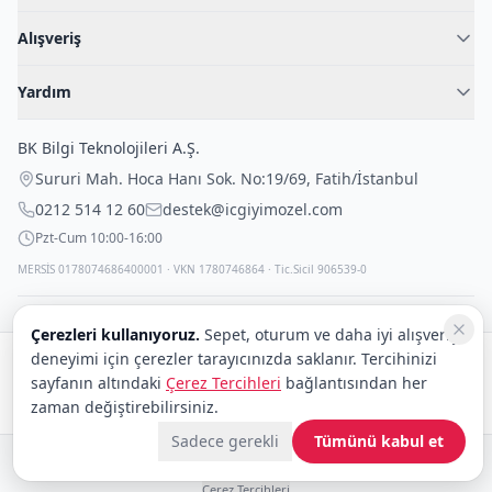
Hakkımızda
Alışveriş
Blog
Kadın İç Giyim
İç Giyim Rehberi
Yardım
Erkek İç Giyim
İletişim
Sıkça Sorulan Sorular
Fantazi İç Giyim
BK Bilgi Teknolojileri A.Ş.
İade Politikası
Çocuk İç Giyim
Sururi Mah. Hoca Hanı Sok. No:19/69
,
Fatih
/
İstanbul
Kargo Politikası
Outlet Fırsatları
0212 514 12 60
destek@icgiyimozel.com
Gizli Paketleme
Pzt-Cum 10:00-16:00
MERSİS 0178074686400001 · VKN 1780746864 · Tic.Sicil 906539-0
Çerezleri kullanıyoruz.
Sepet, oturum ve daha iyi alışveriş
deneyimi için çerezler tarayıcınızda saklanır. Tercihinizi
Güvenli alışveriş:
sayfanın altındaki
Çerez Tercihleri
bağlantısından her
Kargo:
DHL
eCommerce
zaman değiştirebilirsiniz.
Sadece gerekli
Tümünü kabul et
© 2008–2026 BK Bilgi Teknolojileri ve Ticaret A.Ş.
Telif Hakları
|
Tüketici Hakları ve Güvenli Alışveriş
|
Gizlilik İlkeleri ve Politikası
|
Çerez Tercihleri