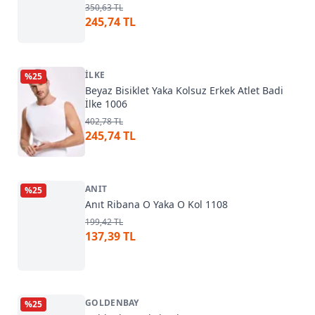
350,63 TL
245,74 TL
İLKE
%
25
Beyaz Bisiklet Yaka Kolsuz Erkek Atlet Badi
İlke 1006
402,78 TL
245,74 TL
ANIT
%
25
Anıt Ribana O Yaka O Kol 1108
199,42 TL
137,39 TL
GOLDENBAY
%
25