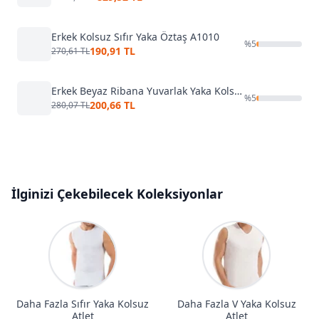
Erkek Kolsuz Sıfır Yaka Öztaş A1010
%
5
190,91 TL
270,61 TL
Erkek Beyaz Ribana Yuvarlak Yaka Kolsuz Atlet Arma Yıldız 1110
%
5
200,66 TL
280,07 TL
İlginizi Çekebilecek Koleksiyonlar
Daha Fazla Sıfır Yaka Kolsuz
Daha Fazla V Yaka Kolsuz
Atlet
Atlet