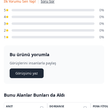
İlk Yorumu Sen Yap!
|
Soru Sor
5
0%
4
0%
3
0%
2
0%
1
0%
Bu ürünü yorumla
Görüşlerini insanlarla paylaş
Görüşünü yaz
Bunu Alanlar Bunları da Aldı
2
3
OUTLET
ANIT
DOREANSE
PERA FITO
%
38
%
25
%
25