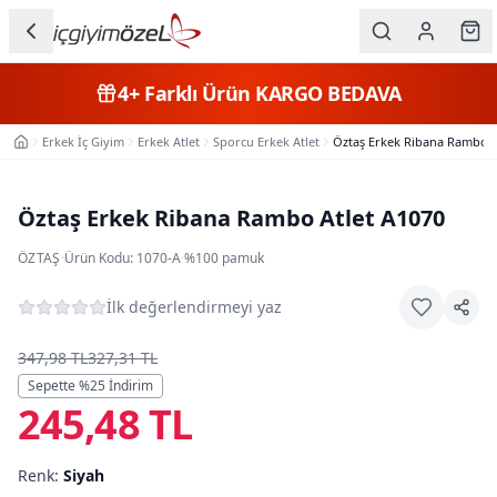
Ana içeriğe geç
İç Giyim
4+
Farklı Ürün
KARGO BEDAVA
Kategorileri
Erkek İç Giyim
Erkek Atlet
Sporcu Erkek Atlet
Öztaş Erkek Ribana Rambo A
Ana Sayfa
Kadın
Erkek
Öztaş Erkek Ribana Rambo Atlet A1070
Çocuk
ÖZTAŞ
·
Ürün Kodu:
1070-A
·
%100 pamuk
Fantazi
İlk değerlendirmeyi yaz
Büyük
347,98 TL
327,31 TL
Beden
Sepette %
25
İndirim
245,48 TL
Markalar
Renk:
Siyah
Plaj & Mayo