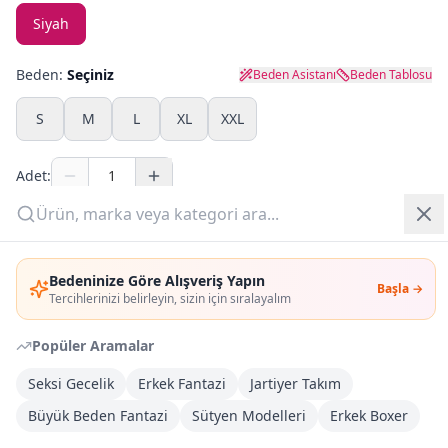
Siyah
Yazlık Pijama
Beden:
Seçiniz
Beden Asistanı
Beden Tablosu
Kampanyalar
S
M
L
XL
XXL
Yeni Gelenler
Adet:
OUTLET
Sepete Ekle
Giriş Yap
Bedeninize Göre Alışveriş Yapın
Şimdi Al
Başla →
Üye Ol
Tercihlerinizi belirleyin, sizin için sıralayalım
Popüler Aramalar
Kargoya Teslim
Şehir seçin
DHL
Yarın kargoda
Seksi Gecelik
Erkek Fantazi
Jartiyer Takım
Büyük Beden Fantazi
Sütyen Modelleri
Erkek Boxer
Kargo Bedava
3.000
TL veya
4
farklı ürün