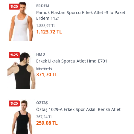
ERDEM
%
25
Pamuk Elastan Sporcu Erkek Atlet -3 lü Paket
Erdem 1121
1.888,97 TL
1.123,72 TL
HMD
%
25
Erkek Likralı Sporcu Atlet Hmd E701
535,83 TL
371,70 TL
ÖZTAŞ
%
25
Öztaş 1029-A Erkek Spor Askılı Renkli Atlet
367,24 TL
259,08 TL