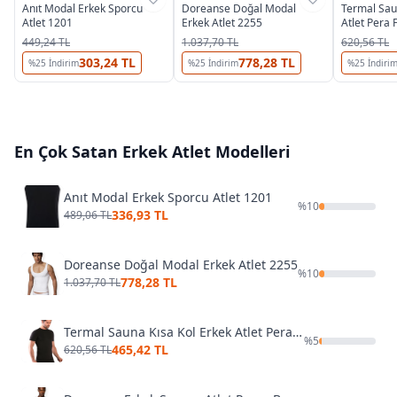
Anıt Modal Erkek Sporcu
Doreanse Doğal Modal
Termal Sau
Atlet 1201
Erkek Atlet 2255
Atlet Pera 
449,24 TL
1.037,70 TL
620,56 TL
303,24 TL
778,28 TL
%
25
İndirim
%
25
İndirim
%
25
İndiri
En Çok Satan
Erkek Atlet
Modelleri
Anıt Modal Erkek Sporcu Atlet 1201
%
10
336,93 TL
489,06 TL
Doreanse Doğal Modal Erkek Atlet 2255
%
10
778,28 TL
1.037,70 TL
Termal Sauna Kısa Kol Erkek Atlet Pera Fitol 9053
%
5
465,42 TL
620,56 TL