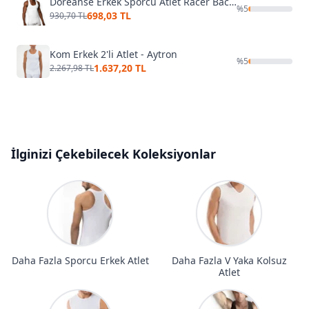
Doreanse Erkek Sporcu Atlet Racer Back Vest 2230
%
5
698,03 TL
930,70 TL
Kom Erkek 2'li Atlet - Aytron
%
5
1.637,20 TL
2.267,98 TL
İlginizi Çekebilecek Koleksiyonlar
Daha Fazla Sporcu Erkek Atlet
Daha Fazla V Yaka Kolsuz
Atlet