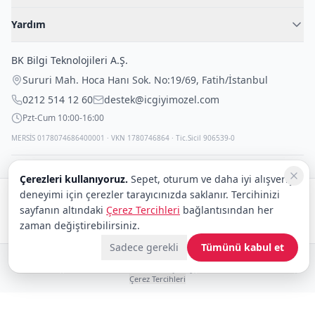
Blog
Kadın İç Giyim
İç Giyim Rehberi
Yardım
Erkek İç Giyim
İletişim
Sıkça Sorulan Sorular
Fantazi İç Giyim
BK Bilgi Teknolojileri A.Ş.
İade Politikası
Çocuk İç Giyim
Sururi Mah. Hoca Hanı Sok. No:19/69
,
Fatih
/
İstanbul
Kargo Politikası
Outlet Fırsatları
0212 514 12 60
destek@icgiyimozel.com
Gizli Paketleme
Pzt-Cum 10:00-16:00
MERSİS 0178074686400001 · VKN 1780746864 · Tic.Sicil 906539-0
Çerezleri kullanıyoruz.
Sepet, oturum ve daha iyi alışveriş
deneyimi için çerezler tarayıcınızda saklanır. Tercihinizi
Güvenli alışveriş:
sayfanın altındaki
Çerez Tercihleri
bağlantısından her
Kargo:
DHL
eCommerce
zaman değiştirebilirsiniz.
Sadece gerekli
Tümünü kabul et
© 2008–2026 BK Bilgi Teknolojileri ve Ticaret A.Ş.
Telif Hakları
|
Tüketici Hakları ve Güvenli Alışveriş
|
Gizlilik İlkeleri ve Politikası
|
Çerez Tercihleri