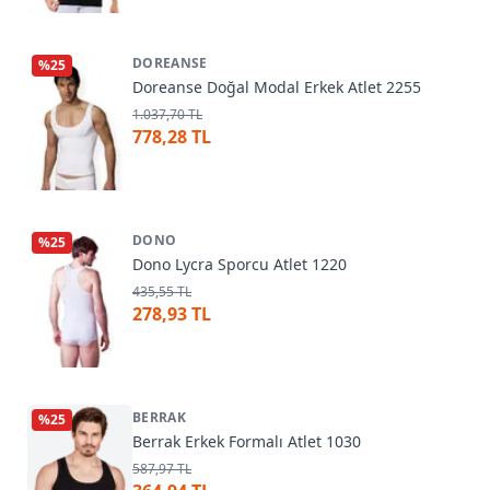
DOREANSE
%
25
Doreanse Doğal Modal Erkek Atlet 2255
1.037,70 TL
778,28 TL
DONO
%
25
Dono Lycra Sporcu Atlet 1220
435,55 TL
278,93 TL
BERRAK
%
25
Berrak Erkek Formalı Atlet 1030
587,97 TL