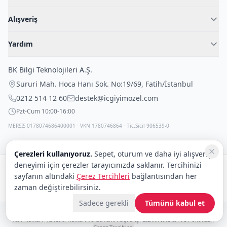
Hakkımızda
Alışveriş
Blog
Kadın İç Giyim
İç Giyim Rehberi
Yardım
Erkek İç Giyim
İletişim
Sıkça Sorulan Sorular
Fantazi İç Giyim
BK Bilgi Teknolojileri A.Ş.
İade Politikası
Çocuk İç Giyim
Sururi Mah. Hoca Hanı Sok. No:19/69
,
Fatih
/
İstanbul
Kargo Politikası
Outlet Fırsatları
0212 514 12 60
destek@icgiyimozel.com
Gizli Paketleme
Pzt-Cum 10:00-16:00
MERSİS 0178074686400001 · VKN 1780746864 · Tic.Sicil 906539-0
Çerezleri kullanıyoruz.
Sepet, oturum ve daha iyi alışveriş
deneyimi için çerezler tarayıcınızda saklanır. Tercihinizi
Güvenli alışveriş:
sayfanın altındaki
Çerez Tercihleri
bağlantısından her
Kargo:
zaman değiştirebilirsiniz.
DHL
eCommerce
Sadece gerekli
Tümünü kabul et
© 2008–2026 BK Bilgi Teknolojileri ve Ticaret A.Ş.
Telif Hakları
|
Tüketici Hakları ve Güvenli Alışveriş
|
Gizlilik İlkeleri ve Politikası
|