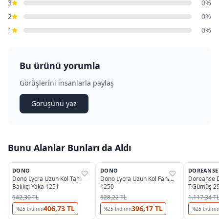
3
0%
2
0%
1
0%
Bu ürünü yorumla
Görüşlerini insanlarla paylaş
Görüşünü yaz
Bunu Alanlar Bunları da Aldı
2
3
DONO
DONO
DOREANSE
%
36
%
36
%
25
Dono Lycra Uzun Kol Tam
Dono Lycra Uzun Kol Fanila
Doreanse D
Balıkçı Yaka 1251
1250
T.Gümüş 2
542,30 TL
528,22 TL
1.117,34 T
406,73 TL
396,17 TL
%
25
İndirim
%
25
İndirim
%
25
İndiri