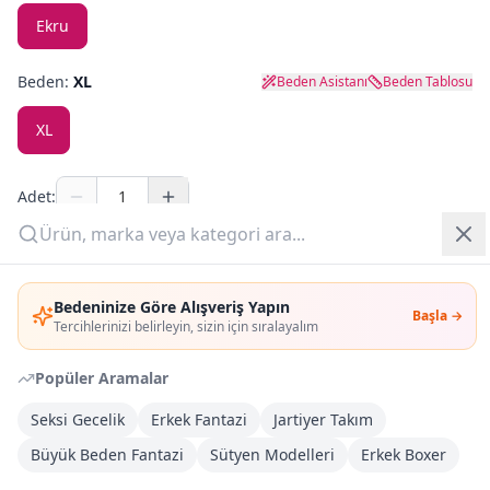
Ekru
Yazlık Pijama
Beden:
XL
Beden Asistanı
Beden Tablosu
Kampanyalar
XL
Yeni Gelenler
OUTLET
Adet:
Sepete Ekle
Giriş Yap
Bedeninize Göre Alışveriş Yapın
Başla →
Üye Ol
Şimdi Al
Tercihlerinizi belirleyin, sizin için sıralayalım
Popüler Aramalar
Kargoya Teslim
DHL
Bayram tatili sonrasında kargolanacaktır
Seksi Gecelik
Erkek Fantazi
Jartiyer Takım
Büyük Beden Fantazi
Sütyen Modelleri
Erkek Boxer
Kargo Bedava