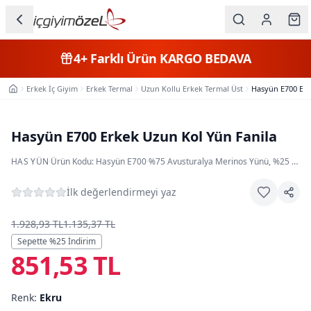
Ana içeriğe geç
İç Giyim
4+
Farklı Ürün
KARGO BEDAVA
Kategorileri
Erkek İç Giyim
Erkek Termal
Uzun Kollu Erkek Termal Üst
Hasyün E700 Erk
Ana Sayfa
Kadın
Erkek
Hasyün E700 Erkek Uzun Kol Yün Fanila
Çocuk
HAS YÜN
·
Ürün Kodu:
Hasyün E700
·
%75 Avusturalya Merinos Yünü, %25 Akrilik
Fantazi
İlk değerlendirmeyi yaz
Büyük
1.928,93 TL
1.135,37 TL
Beden
Sepette %
25
İndirim
851,53 TL
Markalar
Renk:
Ekru
Plaj & Mayo