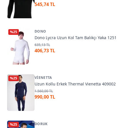
545,74 TL
DONO
%
25
Dono Lycra Uzun Kol Tam Balıkçı Yaka 1251
635,13 TL
406,73 TL
VIENETTA
%
25
Uzun Kollu Erkek Thermal Vienetta 409002
1.560,00 TL
990,00 TL
DORUK
%
25