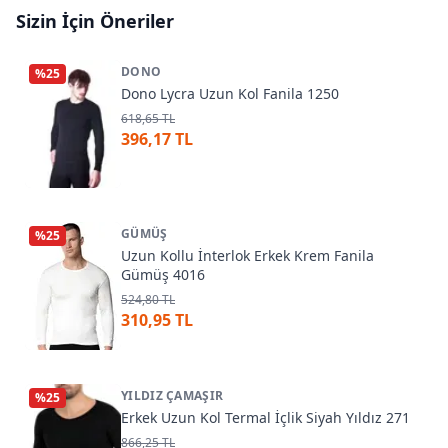
Sizin İçin Öneriler
DONO
%
25
Dono Lycra Uzun Kol Fanila 1250
618,65 TL
396,17 TL
GÜMÜŞ
%
25
Uzun Kollu İnterlok Erkek Krem Fanila
Gümüş 4016
524,80 TL
310,95 TL
YILDIZ ÇAMAŞIR
%
25
Erkek Uzun Kol Termal İçlik Siyah Yıldız 271
866,25 TL