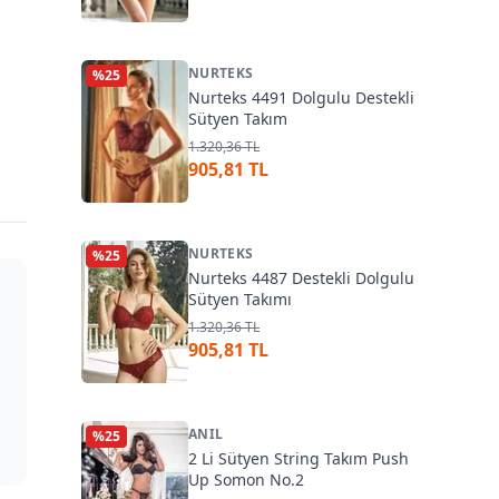
NURTEKS
%
25
Nurteks 4491 Dolgulu Destekli
Sütyen Takım
1.320,36 TL
905,81 TL
NURTEKS
%
25
Nurteks 4487 Destekli Dolgulu
Sütyen Takımı
1.320,36 TL
905,81 TL
ANIL
%
25
2 Li Sütyen String Takım Push
Up Somon No.2