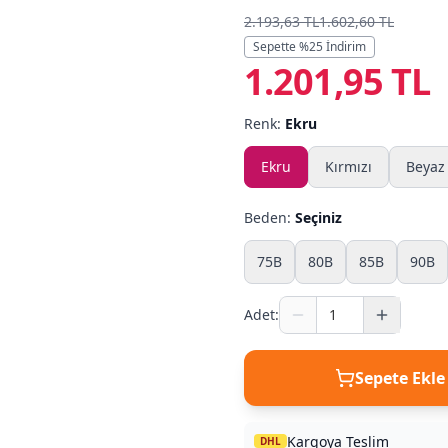
2.193,63 TL
1.602,60 TL
Sepette %
25
İndirim
1.201,95 TL
Renk:
Ekru
Ekru
Kırmızı
Beyaz
Beden:
Seçiniz
75B
80B
85B
90B
Adet:
Sepete Ekle
Kargoya Teslim
DHL