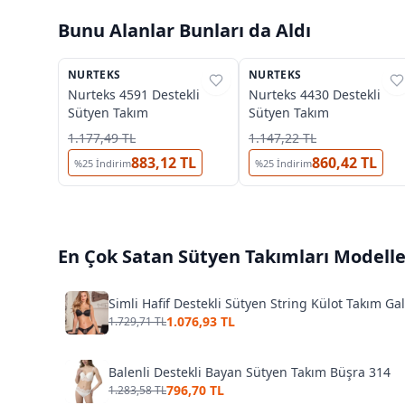
Bunu Alanlar Bunları da Aldı
4
4
NURTEKS
%
31
NURTEKS
%
31
Nurteks 4591 Destekli
Nurteks 4430 Destekli
Sütyen Takım
Sütyen Takım
1.177,49 TL
1.147,22 TL
883,12 TL
860,42 TL
%
25
İndirim
%
25
İndirim
En Çok Satan
Sütyen Takımları
Modelle
Simli Hafif Destekli Sütyen String Külot Takım G
1.076,93 TL
1.729,71 TL
Balenli Destekli Bayan Sütyen Takım Büşra 314
796,70 TL
1.283,58 TL