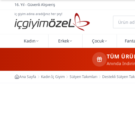
Ana içeriğe geç
16. Yıl - Güvenli Alışveriş
iç giyim adına aradığınız her şey!
Kadın
Erkek
Çocuk
Fanta
TÜM ÜRÜ
Anında İndir
Ana Sayfa
Kadın İç Giyim
Sütyen Takımları
Destekli Sütyen Tak