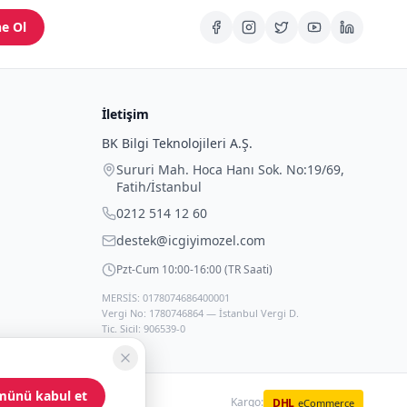
e Ol
İletişim
BK Bilgi Teknolojileri A.Ş.
Sururi Mah. Hoca Hanı Sok. No:19/69
,
Fatih
/
İstanbul
0212 514 12 60
destek@icgiyimozel.com
Pzt-Cum 10:00-16:00 (TR Saati)
MERSİS: 0178074686400001
Vergi No: 1780746864 — İstanbul Vergi D.
Tic. Sicil: 906539-0
münü kabul et
Kargo:
DHL
eCommerce