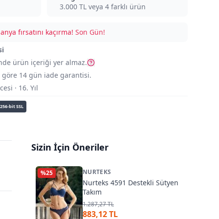
3.000
TL veya
4
farklı ürün
nya fırsatını kaçırma!
Son Gün!
si
nde ürün içeriği yer almaz.
göre 14 gün iade garantisi.
si · 16. Yıl
256-bit SSL
Sizin İçin Öneriler
NURTEKS
%
25
Nurteks 4591 Destekli Sütyen
Takım
1.287,27 TL
883,12 TL