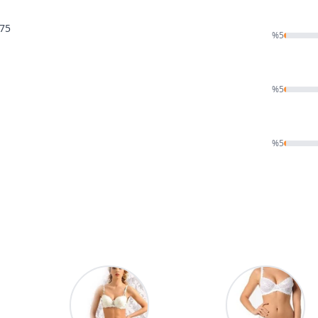
875
%
5
%
5
%
5