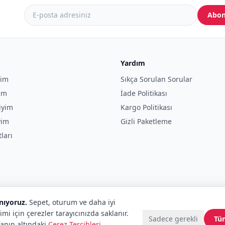
Abon
Yardım
yim
Sıkça Sorulan Sorular
yim
İade Politikası
iyim
Kargo Politikası
yim
Gizli Paketleme
tları
anıyoruz.
Sepet, oturum ve daha iyi
imi için çerezler tarayıcınızda saklanır.
Sadece gerekli
Tü
fanın altındaki
Çerez Tercihleri