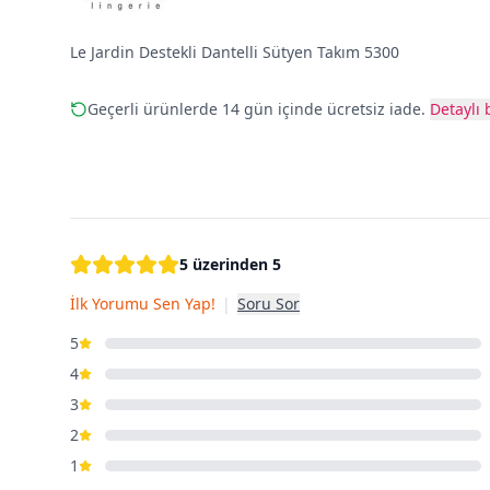
Le Jardin Destekli Dantelli Sütyen Takım 5300
Geçerli ürünlerde 14 gün içinde ücretsiz iade.
Detaylı b
5 üzerinden 5
İlk Yorumu Sen Yap!
|
Soru Sor
5
4
3
2
1