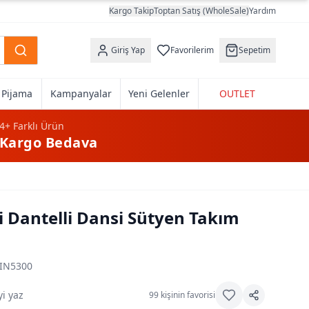
Kargo Takip
Toptan Satış (WholeSale)
Yardım
Giriş Yap
Favorilerim
Sepetim
k Pijama
Kampanyalar
Yeni Gelenler
OUTLET
4+
Farklı Ürün
Kargo Bedava
i Dantelli Dansi Sütyen Takım
IN5300
i yaz
99
kişinin favorisi