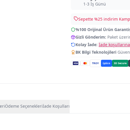
1-3 İş Günü
Sepette %
25
indirim Kampa
%100 Orijinal Ürün Garanti
Gizli Gönderim:
Paket üzeri
Kolay İade:
İade koşullarına
BK Bilgi Teknolojileri
Güvence
TROY
iyzico
3D Secure
eri
Ödeme Seçenekleri
İade Koşulları