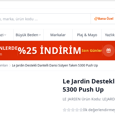
Bana Özel
zi
Büyük Beden
Markalar
Plaj & Mayo
Yazlı
%25
İNDİRİM
NLERDE
Son Günler
im
ımları
Le Jardin Destekli Dantelli Dansi Sütyen Takım 5300 Push Up
Le Jardin Destekl
5300 Push Up
LE JARDIN
·
Ürün Kodu:
LEJARD
İlk değerlendirmey