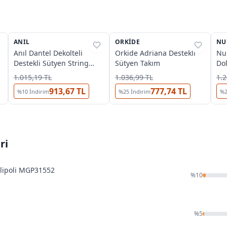
3
2
ANIL
%
26
ORKIDE
%
33
NU
%
Anıl Dantel Dekolteli
Orkide Adriana Destekli
Nur
Destekli Sütyen String
Sütyen Takım
Do
Takım 4683
1.015,19 TL
1.036,99 TL
1.2
913,67 TL
777,74 TL
%
10
İndirim
%
25
İndirim
%
ri
allipoli MGP31552
%
10
%
5