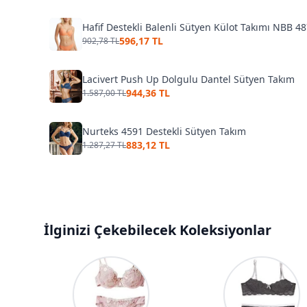
Hafif Destekli Balenli Sütyen Külot Takımı NBB 4
596,17 TL
902,78 TL
Lacivert Push Up Dolgulu Dantel Sütyen Takım
944,36 TL
1.587,00 TL
Nurteks 4591 Destekli Sütyen Takım
883,12 TL
1.287,27 TL
İlginizi Çekebilecek Koleksiyonlar