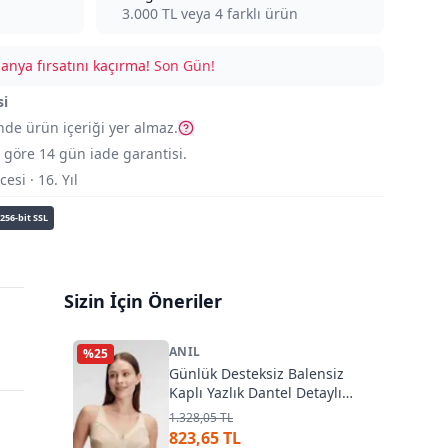
3.000
TL veya
4
farklı ürün
nya fırsatını kaçırma!
Son Gün!
si
nde ürün içeriği yer almaz.
göre 14 gün iade garantisi.
si · 16. Yıl
256-bit SSL
Sizin İçin Öneriler
ANIL
%
25
Günlük Desteksiz Balensiz
Kaplı Yazlık Dantel Detaylı
Toparlayıcı Sütyen Anıl 3803
1.328,05 TL
823,65 TL