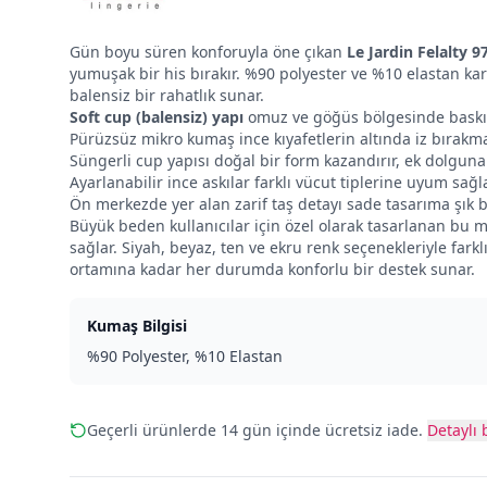
Gün boyu süren konforuyla öne çıkan
Le Jardin Felalty 
yumuşak bir his bırakır. %90 polyester ve %10 elastan kar
balensiz bir rahatlık sunar.
Soft cup (balensiz) yapı
omuz ve göğüs bölgesinde baskı 
Pürüzsüz mikro kumaş ince kıyafetlerin altında iz bırakma
Süngerli cup yapısı doğal bir form kazandırır, ek dolguna
Ayarlanabilir ince askılar farklı vücut tiplerine uyum sağl
Ön merkezde yer alan zarif taş detayı sade tasarıma şık 
Büyük beden kullanıcılar için özel olarak tasarlanan bu 
sağlar. Siyah, beyaz, ten ve ekru renk seçenekleriyle far
ortamına kadar her durumda konforlu bir destek sunar.
Kumaş Bilgisi
%90 Polyester, %10 Elastan
Geçerli ürünlerde 14 gün içinde ücretsiz iade.
Detaylı b