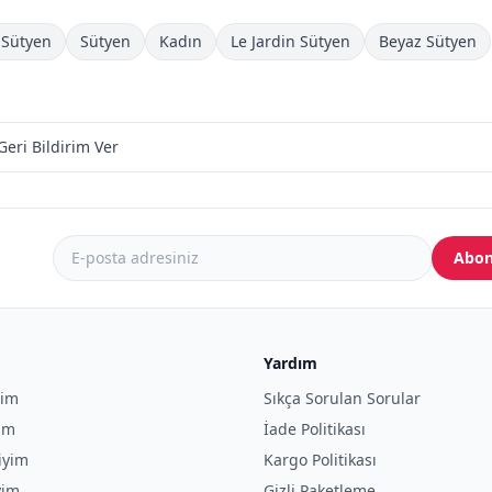
ı Sütyen
Sütyen
Kadın
Le Jardin Sütyen
Beyaz Sütyen
Geri Bildirim Ver
Abon
Yardım
yim
Sıkça Sorulan Sorular
yim
İade Politikası
iyim
Kargo Politikası
yim
Gizli Paketleme