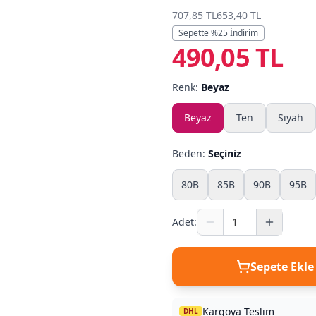
707,85 TL
653,40 TL
Sepette %
25
İndirim
490,05 TL
Renk:
Beyaz
Beyaz
Ten
Siyah
Beden:
Seçiniz
80B
85B
90B
95B
Adet:
Sepete Ekle
Kargoya Teslim
DHL