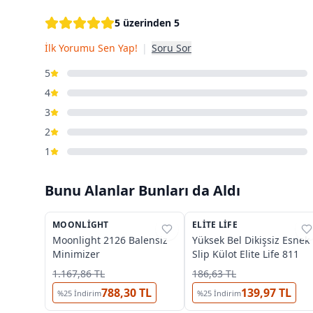
5 üzerinden 5
İlk Yorumu Sen Yap!
|
Soru Sor
5
4
3
2
1
Bunu Alanlar Bunları da Aldı
3
3
OUTLET
MOONLIGHT
%
37
ELITE LIFE
%
25
Moonlight 2126 Balensiz
Yüksek Bel Dikişsiz Esnek
Minimizer
Slip Külot Elite Life 811
1.167,86 TL
186,63 TL
788,30 TL
139,97 TL
%
25
İndirim
%
25
İndirim