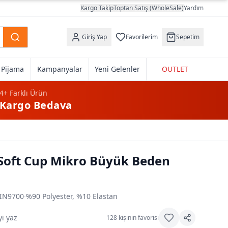
Kargo Takip
Toptan Satış (WholeSale)
Yardım
Giriş Yap
Favorilerim
Sepetim
k Pijama
Kampanyalar
Yeni Gelenler
OUTLET
4+
Farklı Ürün
Kargo Bedava
y Soft Cup Mikro Büyük Beden
IN9700
·
%90 Polyester, %10 Elastan
i yaz
128
kişinin favorisi