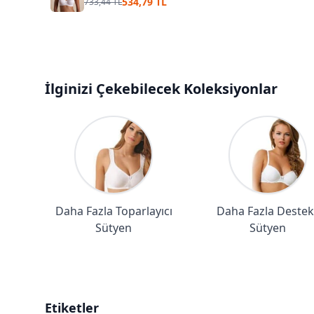
534,79 TL
733,44 TL
İlginizi Çekebilecek Koleksiyonlar
Daha Fazla Toparlayıcı
Daha Fazla Destekl
Sütyen
Sütyen
Etiketler