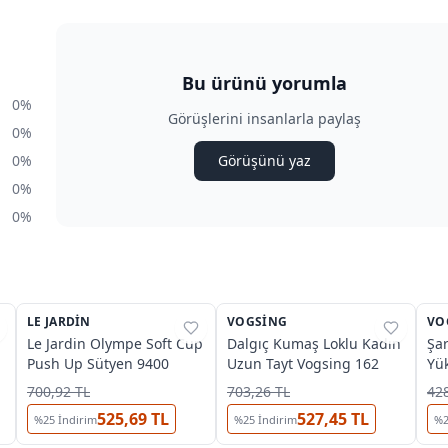
Bu ürünü yorumla
0%
Görüşlerini insanlarla paylaş
0%
0%
Görüşünü yaz
0%
0%
3
O
LE JARDIN
%
31
VOGSING
%
38
VO
%
Le Jardin Olympe Soft Cup
Dalgıç Kumaş Loklu Kadın
Şar
Push Up Sütyen 9400
Uzun Tayt Vogsing 162
Yük
Vo
700,92 TL
703,26 TL
428
525,69 TL
527,45 TL
%
25
İndirim
%
25
İndirim
%