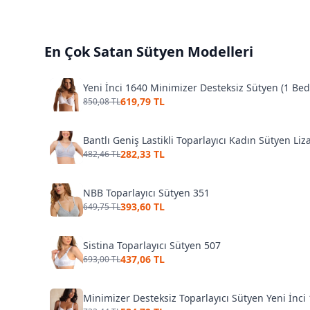
En Çok Satan
Sütyen
Modelleri
Yeni İnci 1640 Minimizer Desteksiz Sütyen (1 Be
619,79 TL
850,08 TL
Bantlı Geniş Lastikli Toparlayıcı Kadın Sütyen Liz
282,33 TL
482,46 TL
NBB Toparlayıcı Sütyen 351
393,60 TL
649,75 TL
Sistina Toparlayıcı Sütyen 507
437,06 TL
693,00 TL
Minimizer Desteksiz Toparlayıcı Sütyen Yeni İnci