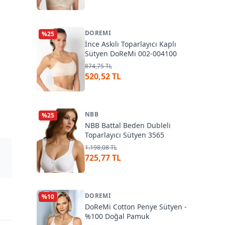
DOREMI
%
25
İnce Askılı Toparlayıcı Kaplı
Sütyen DoReMi 002-004100
874,75 TL
520,52 TL
NBB
%
25
NBB Battal Beden Dubleli
Toparlayıcı Sütyen 3565
1.198,08 TL
725,77 TL
DOREMI
%
10
DoReMi Cotton Penye Sütyen -
%100 Doğal Pamuk