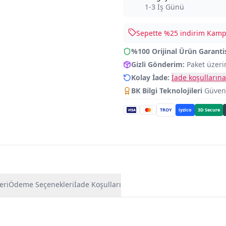
1-3 İş Günü
Sepette %
25
indirim Kampa
%100 Orijinal Ürün Garanti
Gizli Gönderim:
Paket üzeri
Kolay İade:
İade koşullarına
BK Bilgi Teknolojileri
Güvence
TROY
iyzico
3D Secure
eri
Ödeme Seçenekleri
İade Koşulları