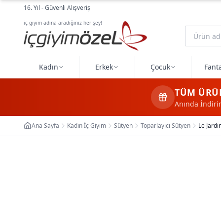
Ana içeriğe geç
16. Yıl - Güvenli Alışveriş
iç giyim adına aradığınız her şey!
Kadın
Erkek
Çocuk
Fanta
TÜM ÜRÜ
Anında İndir
Ana Sayfa
Kadın İç Giyim
Sütyen
Toparlayıcı Sütyen
Le Jardi