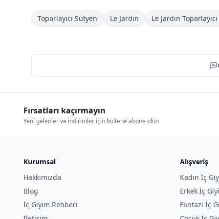
Toparlayıcı Sütyen
Le Jardin
Le Jardin Toparlayıc
Fırsatları kaçırmayın
Yeni gelenler ve indirimler için bültene abone olun
Kurumsal
Alışveriş
Hakkımızda
Kadın İç Gi
Blog
Erkek İç Gi
İç Giyim Rehberi
Fantazi İç G
İletişim
Çocuk İç Gi