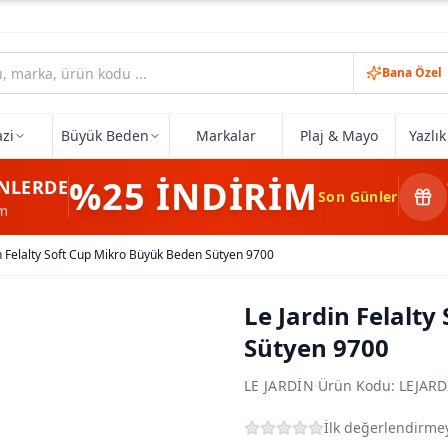
Bana Özel
zi
Büyük Beden
Markalar
Plaj & Mayo
Yazlı
%25
İNDİRİM
NLERDE
Son Günler
im
n Felalty Soft Cup Mikro Büyük Beden Sütyen 9700
Le Jardin Felalt
Sütyen 9700
LE JARDIN
·
Ürün Kodu:
LEJARD
İlk değerlendirmey