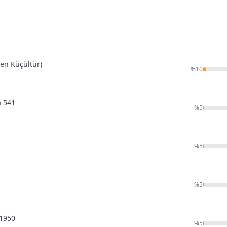
den Küçültür)
%
10
a 541
%
5
%
5
%
5
 1950
%
5