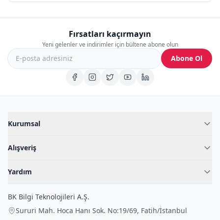
Fırsatları kaçırmayın
Yeni gelenler ve indirimler için bültene abone olun
Abone Ol
Kurumsal
Hakkımızda
Alışveriş
Blog
Kadın İç Giyim
İç Giyim Rehberi
Yardım
Erkek İç Giyim
İletişim
Sıkça Sorulan Sorular
Fantazi İç Giyim
BK Bilgi Teknolojileri A.Ş.
İade Politikası
Çocuk İç Giyim
Sururi Mah. Hoca Hanı Sok. No:19/69
,
Fatih
/
İstanbul
Kargo Politikası