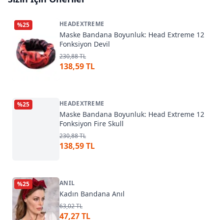
HEADEXTREME
%
25
Maske Bandana Boyunluk: Head Extreme 12
Fonksiyon Devil
230,88 TL
138,59 TL
HEADEXTREME
%
25
Maske Bandana Boyunluk: Head Extreme 12
Fonksiyon Fire Skull
230,88 TL
138,59 TL
ANIL
%
25
Kadın Bandana Anıl
63,02 TL
47,27 TL