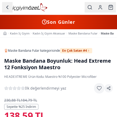
Ana içeriğe geç
İç Giyim
Son Günler
Kategorileri
Kadın İç Giyim
Kadın İç Giyim Aksesuar
Maske Bandana Fular
Maske Band
Ana Sayfa
Kadın
Erkek
Maske Bandana Fular
kategorisinde
En Çok Satan #4
Maske Bandana Boyunluk: Head Extreme
Çocuk
12 Fonksiyon Maestro
Fantazi
HEADEXTREME
·
Ürün Kodu:
Maestro
·
%100 Polyester Microfiber
Büyük
İlk değerlendirmeyi yaz
Beden
230,88 TL
184,79 TL
Markalar
Sepette %
25
İndirim
138,59 TL
Plaj & Mayo