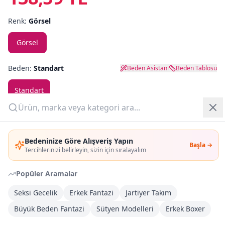
Renk:
Görsel
Yazlık Pijama
Görsel
Kampanyalar
Yeni Gelenler
Beden:
Standart
Beden Asistanı
Beden Tablosu
OUTLET
Standart
Adet:
Giriş Yap
Bedeninize Göre Alışveriş Yapın
Başla →
Üye Ol
Tercihlerinizi belirleyin, sizin için sıralayalım
Sepete Ekle
Popüler Aramalar
Şimdi Al
Seksi Gecelik
Erkek Fantazi
Jartiyer Takım
Büyük Beden Fantazi
Sütyen Modelleri
Erkek Boxer
Kargoya Teslim
Şehir seçin
DHL
İlk iş günü kargoda