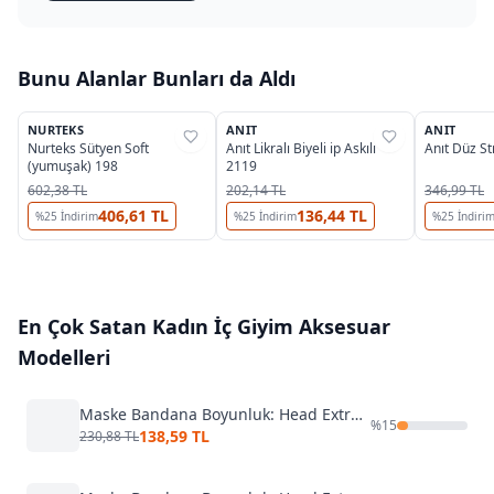
Bunu Alanlar Bunları da Aldı
3
2
OUTLET
OUTLET
OUTLET
NURTEKS
ANIT
ANIT
%
38
%
38
%
32
Nurteks Sütyen Soft
Anıt Likralı Biyeli ip Askılı
Anıt Düz S
(yumuşak) 198
2119
602,38 TL
202,14 TL
346,99 TL
406,61 TL
136,44 TL
%
25
İndirim
%
25
İndirim
%
25
İndiri
En Çok Satan
Kadın İç Giyim Aksesuar
Modelleri
Maske Bandana Boyunluk: Head Extreme 12 Fonksiyon Maestro
%
15
138,59 TL
230,88 TL