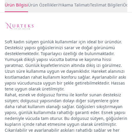
Ürün Detayları
Ürün Bilgisi
Ürün Özellikleri
Yıkama Talimatı
Teslimat Bilgileri
Ödem
Soft kadın sütyen günlük kullanımlar için ideal bir üründür.
Desteksiz yapısı göğüslerinizi sarar ve doğal görünümü
desteklemektedir. Toparlayıcı özelliği de bulunmaktadır.
Yumuşak dikişli yapısı vücutta batma ve kaşınma hissi
yaratmaz. Günlük kıyafetlerinizin altında dikiş izi görülmez.
Uzun süre kullanıma uygun ve dayanıklıdır. Hareket alanınızı
kısıtlamadan rahat kullanım konforu sağlar. Ayarlanabilir askı
yapısı vücudunuza uygun bir şekle getirebilmektedir. Hassas
tene uygun olarak üretilmiştir.
Rahat, esnek ve dolgusuz formu ile konfor sunan desteksiz
sütyen; dolgusuz yapısından dolayı diğer sütyenlere göre
daha rahat kullanım olanağı sağlar. Göğüsleri sıkıştırmayan
yapısı, günlük kullanımda rahatlığı garanti eder. Esnek yapısı
nedeniyle vücuda tam oturur. Bu dolgusuz sütyen, göğüslerin
kupların içinde rahat etmesine uygun olarak üretilmiştir.
Çıkarılabilir ve ayarlanabilir askıları rahatlığı sağlar ve her