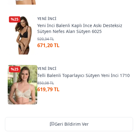
YENI İNCI
%
25
Yeni İnci Balenli Kaplı İnce Askı Desteksiz
Sütyen Nefes Alan Sütyen 6025
920,34 TL
671,20 TL
YENI İNCI
%
25
Telli Balenli Toparlayıcı Sütyen Yeni İnci 1710
850,08 TL
619,79 TL
Geri Bildirim Ver