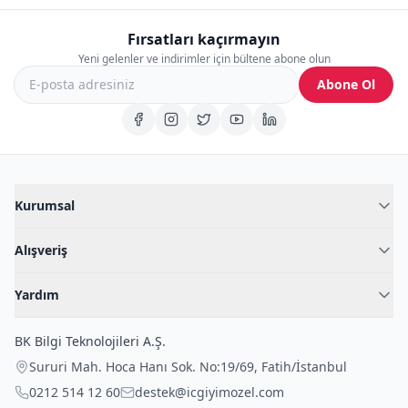
Fırsatları kaçırmayın
Yeni gelenler ve indirimler için bültene abone olun
Abone Ol
Kurumsal
Hakkımızda
Alışveriş
Blog
Kadın İç Giyim
İç Giyim Rehberi
Yardım
Erkek İç Giyim
İletişim
Sıkça Sorulan Sorular
Fantazi İç Giyim
BK Bilgi Teknolojileri A.Ş.
İade Politikası
Çocuk İç Giyim
Sururi Mah. Hoca Hanı Sok. No:19/69
,
Fatih
/
İstanbul
Kargo Politikası
Outlet Fırsatları
0212 514 12 60
destek@icgiyimozel.com
Gizli Paketleme