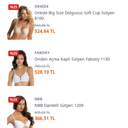
ORKIDE
%
25
Orkide Big Size Dolgusuz Soft Cup Sütyen
8100
844,48 TL
524,64 TL
FABONY
%
25
Önden Açma Kaplı Sütyen Fabony 1130
789,53 TL
528,19 TL
NBB
%
25
NBB Dantelli Sütyen 1209
605,02 TL
366,51 TL