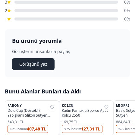
3
0%
2
0%
1
0%
Bu ürünü yorumla
Görüşlerini insanlarla paylaş
Görüşünü yaz
Bunu Alanlar Bunları da Aldı
2
FABONY
KOLCU
MIORRE
%
33
%
33
%
40
Dolu Cup (Destekli)
Kadın Pamuklu Sporcu Atlet
Basic Süty
Yapışkanlı Slikon Sütyen
Kolcu 2550
Sütyen
Fabony 3450
543,31 TL
169,75 TL
884,84 TL
407,48 TL
127,31 TL
%
25
İndirim
%
25
İndirim
%
25
İndiri