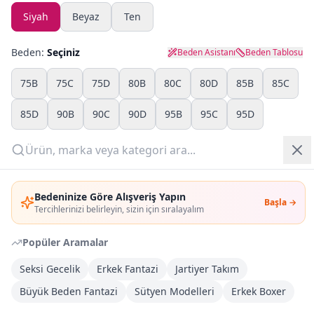
Siyah
Beyaz
Ten
Yazlık Pijama
Beden:
Seçiniz
Beden Asistanı
Beden Tablosu
Kampanyalar
75B
75C
75D
80B
80C
80D
85B
85C
Yeni Gelenler
85D
90B
90C
90D
95B
95C
95D
OUTLET
Adet:
Giriş Yap
Sepete Ekle
Bedeninize Göre Alışveriş Yapın
Başla →
Üye Ol
Tercihlerinizi belirleyin, sizin için sıralayalım
Şimdi Al
Popüler Aramalar
Seksi Gecelik
Erkek Fantazi
Jartiyer Takım
Kargoya Teslim
DHL
Büyük Beden Fantazi
Sütyen Modelleri
Erkek Boxer
1-3 İş Günü