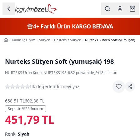
Ana içeriğe geç
İç Giyim
4+
Farklı Ürün
KARGO BEDAVA
Kategorileri
Kadın İç Giyim
Sütyen
Desteksiz Sütyen
Nurteks Sütyen Soft (yumuşak) 19
Ana Sayfa
Kadın
Erkek
Nurteks Sütyen Soft (yumuşak) 198
Çocuk
NURTEKS
·
Ürün Kodu:
NURTEKS198
·
%82 polyamide, %18 elestan
Fantazi
İlk değerlendirmeyi yaz
Büyük
658,51 TL
602,38 TL
Beden
Sepette %
25
İndirim
451,79 TL
Markalar
Renk:
Siyah
Plaj & Mayo