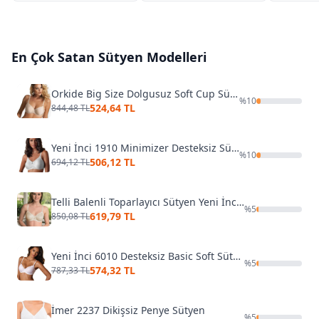
En Çok Satan
Sütyen
Modelleri
Orkide Big Size Dolgusuz Soft Cup Sütyen 8100
%
10
524,64 TL
844,48 TL
Yeni İnci 1910 Minimizer Desteksiz Sütyen
%
10
506,12 TL
694,12 TL
Telli Balenli Toparlayıcı Sütyen Yeni İnci 1710
%
5
619,79 TL
850,08 TL
Yeni İnci 6010 Desteksiz Basic Soft Sütyen
%
5
574,32 TL
787,33 TL
İmer 2237 Dikişsiz Penye Sütyen
%
5