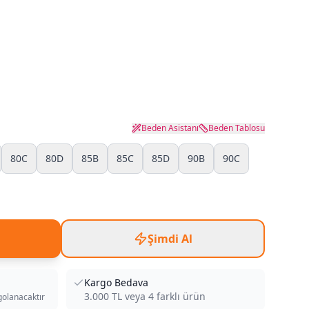
Beden Asistanı
Beden Tablosu
80C
80D
85B
85C
85D
90B
90C
Şimdi Al
Kargo Bedava
3.000
TL veya
4
farklı ürün
golanacaktır