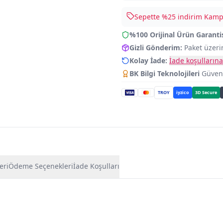
Sepette %
25
indirim Kampa
%100 Orijinal Ürün Garanti
Gizli Gönderim:
Paket üzeri
Kolay İade:
İade koşullarına
BK Bilgi Teknolojileri
Güvence
TROY
iyzico
3D Secure
eri
Ödeme Seçenekleri
İade Koşulları