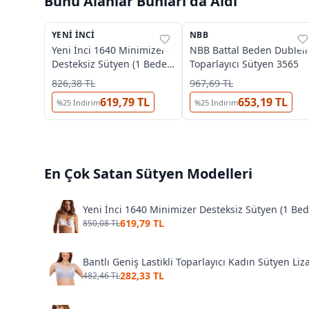
Bunu Alanlar Bunları da Aldı
3
3
OUTLET
YENI İNCI
%
27
NBB
%
45
Yeni İnci 1640 Minimizer
NBB Battal Beden Dubleli
Desteksiz Sütyen (1 Beden
Toparlayıcı Sütyen 3565
Küçültür)
826,38 TL
967,69 TL
619,79 TL
653,19 TL
%
25
İndirim
%
25
İndirim
En Çok Satan
Sütyen
Modelleri
Yeni İnci 1640 Minimizer Desteksiz Sütyen (1 Be
619,79 TL
850,08 TL
Bantlı Geniş Lastikli Toparlayıcı Kadın Sütyen Liz
282,33 TL
482,46 TL