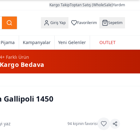
Kargo Takip
Toptan Satış (WholeSale)
Yardım
Giriş Yap
Favorilerim
Sepetim
k Pijama
Kampanyalar
Yeni Gelenler
OUTLET
4+
Farklı Ürün
Kargo Bedava
 Gallipoli 1450
i yaz
94
kişinin favorisi