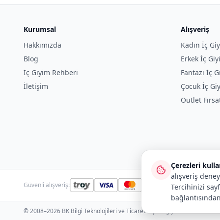
Kurumsal
Alışveriş
Hakkımızda
Kadın İç Gi
Blog
Erkek İç Gi
İç Giyim Rehberi
Fantazi İç G
İletişim
Çocuk İç Gi
Outlet Fırsa
Çerezleri kull
alışveriş deney
Güvenli alışveriş:
Tercihinizi say
bağlantısından
© 2008–2026 BK Bilgi Teknolojileri ve Ticaret A.Ş.
· icgiyimozel.com ve bi