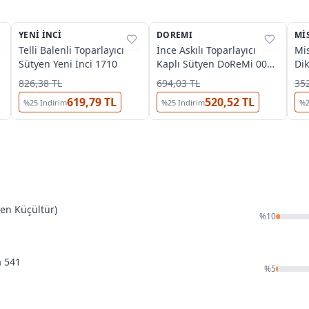
3
3
YENI İNCI
%
27
DOREMI
%
40
MIS
%
Telli Balenli Toparlayıcı
İnce Askılı Toparlayıcı
Mis
Sütyen Yeni İnci 1710
Kaplı Sütyen DoReMi 002-
Dik
004100
826,38 TL
694,03 TL
352
619,79 TL
520,52 TL
%
25
İndirim
%
25
İndirim
%
den Küçültür)
%
10
a 541
%
5