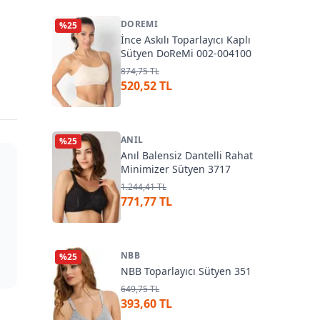
DOREMI
%
25
İnce Askılı Toparlayıcı Kaplı
Sütyen DoReMi 002-004100
874,75 TL
520,52 TL
ANIL
%
25
Anıl Balensiz Dantelli Rahat
Minimizer Sütyen 3717
1.244,41 TL
771,77 TL
NBB
%
25
NBB Toparlayıcı Sütyen 351
649,75 TL
393,60 TL