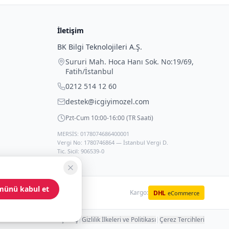
İletişim
BK Bilgi Teknolojileri A.Ş.
Sururi Mah. Hoca Hanı Sok. No:19/69
,
Fatih
/
İstanbul
0212 514 12 60
destek@icgiyimozel.com
Pzt-Cum 10:00-16:00 (TR Saati)
MERSİS: 0178074686400001
Vergi No: 1780746864 — İstanbul Vergi D.
Tic. Sicil: 906539-0
münü kabul et
Kargo:
DHL
eCommerce
 Hakları ve Güvenli Alışveriş
|
Gizlilik İlkeleri ve Politikası
|
Çerez Tercihleri