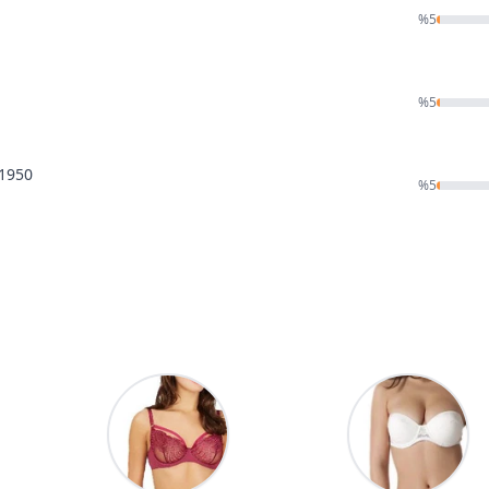
%
5
%
5
 1950
%
5