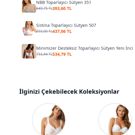
NBB Toparlayıcı Sütyen 351
393,60 TL
649,75 TL
Sistina Toparlayıcı Sütyen 507
437,06 TL
693,00 TL
Minimizer Desteksiz Toparlayıcı Sütyen Yeni İnci
534,79 TL
733,44 TL
İlginizi Çekebilecek Koleksiyonlar