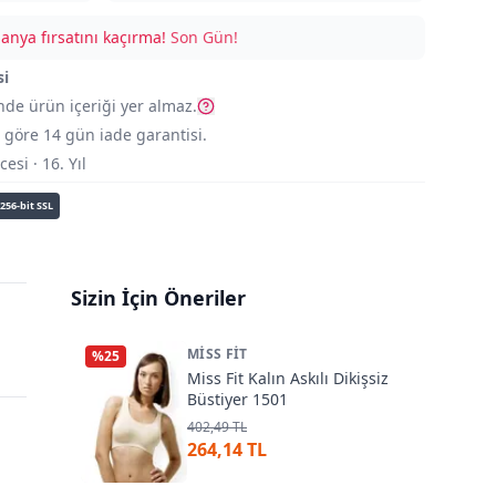
nya fırsatını kaçırma!
Son Gün!
si
nde ürün içeriği yer almaz.
göre 14 gün iade garantisi.
si · 16. Yıl
256-bit SSL
Sizin İçin Öneriler
MISS FIT
%
25
Miss Fit Kalın Askılı Dikişsiz
Büstiyer 1501
402,49 TL
264,14 TL