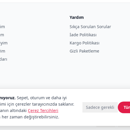
Yardım
yim
Sıkça Sorulan Sorular
yim
İade Politikası
iyim
Kargo Politikası
yim
Gizli Paketleme
tları
anıyoruz.
Sepet, oturum ve daha iyi
imi için çerezler tarayıcınızda saklanır.
Sadece gerekli
Tü
fanın altındaki
Çerez Tercihleri
 her zaman değiştirebilirsiniz.
tenekadar.com tescilli markalardır.
Telif Hakları
|
Tüketici