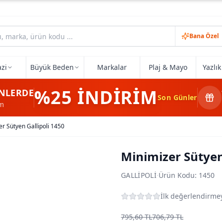
Bana Özel
zi
Büyük Beden
Markalar
Plaj & Mayo
Yazlı
%25
İNDİRİM
NLERDE
Son Günler
im
r Sütyen Gallipoli 1450
Minimizer Sütyen
GALLIPOLI
·
Ürün Kodu:
1450
İlk değerlendirmey
795,60 TL
706,79 TL