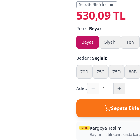
Sepette %
25
İndirim
530,09 TL
Renk:
Beyaz
Beyaz
Siyah
Ten
Beden:
Seçiniz
70D
75C
75D
80B
Adet:
Sepete Ekle
Kargoya Teslim
DHL
Bayram tatili sonrasında kar