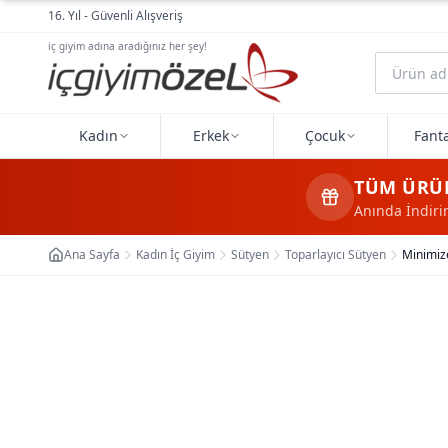
Ana içeriğe geç
16. Yıl - Güvenli Alışveriş
iç giyim adına aradığınız her şey!
Kadın
Erkek
Çocuk
Fanta
TÜM ÜRÜ
Anında İndir
Ana Sayfa
Kadın İç Giyim
Sütyen
Toparlayıcı Sütyen
Minimize