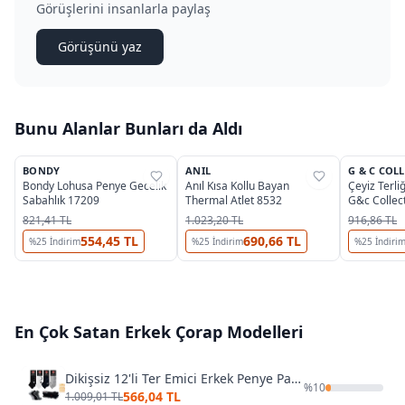
Görüşlerini insanlarla paylaş
Görüşünü yaz
Bunu Alanlar Bunları da Aldı
2
2
OUTLET
OUTLET
BONDY
ANIL
G & C COL
%
65
%
44
%
37
Bondy Lohusa Penye Gecelik
Anıl Kısa Kollu Bayan
Çeyiz Terli
Sabahlık 17209
Thermal Atlet 8532
G&c Collec
821,41 TL
1.023,20 TL
916,86 TL
554,45 TL
690,66 TL
%
25
İndirim
%
25
İndirim
%
25
İndiri
En Çok Satan
Erkek Çorap
Modelleri
Dikişsiz 12'li Ter Emici Erkek Penye Patik Şirin 7090-07- 12 ADET
%
10
566,04 TL
1.009,01 TL