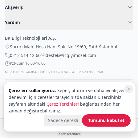
Hakkımızda
Alışveriş
Blog
Kadın İç Giyim
İç Giyim Rehberi
Yardım
Erkek İç Giyim
İletişim
Sıkça Sorulan Sorular
Fantazi İç Giyim
BK Bilgi Teknolojileri A.Ş.
İade Politikası
Çocuk İç Giyim
Sururi Mah. Hoca Hanı Sok. No:19/69
,
Fatih
/
İstanbul
Kargo Politikası
Outlet Fırsatları
0212 514 12 60
destek@icgiyimozel.com
Gizli Paketleme
Pzt-Cum 10:00-16:00
MERSİS 0178074686400001 · VKN 1780746864 · Tic.Sicil 906539-0
Çerezleri kullanıyoruz.
Sepet, oturum ve daha iyi alışveriş
deneyimi için çerezler tarayıcınızda saklanır. Tercihinizi
Güvenli alışveriş:
sayfanın altındaki
Çerez Tercihleri
bağlantısından her
Kargo:
DHL
eCommerce
zaman değiştirebilirsiniz.
Sadece gerekli
Tümünü kabul et
© 2008–2026 BK Bilgi Teknolojileri ve Ticaret A.Ş.
Telif Hakları
|
Tüketici Hakları ve Güvenli Alışveriş
|
Gizlilik İlkeleri ve Politikası
|
Çerez Tercihleri