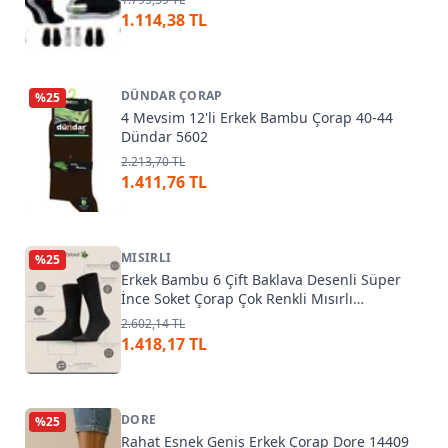
1.114,38 TL
DÜNDAR ÇORAP
%
25
4 Mevsim 12'li Erkek Bambu Çorap 40-44
Dündar 5602
2.213,70 TL
1.411,76 TL
MISIRLI
%
25
Erkek Bambu 6 Çift Baklava Desenli Süper
İnce Soket Çorap Çok Renkli Mısırlı
ESKT000211
2.602,14 TL
1.418,17 TL
DORE
%
25
Rahat Esnek Geniş Erkek Çorap Dore 14409