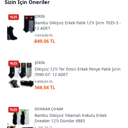
Sizin İçin Öneriler
ŞIRIN
%
25
Bambu Dikişsiz Erkek Patik 12'li Şirin 7035-3 -
12 ADET
1.513,50 TL
849,06 TL
ŞIRIN
%
25
Dikişsiz 12'li Ter Emici Erkek Penye Patik Şirin
7090-07- 12 ADET
1.009,01 TL
566,04 TL
DÜNDAR ÇORAP
%
25
Bambu Dikişsiz Yıkamalı Kokulu Erkek
Sneaker 12'li Dündar 6883
1.795,39 TL