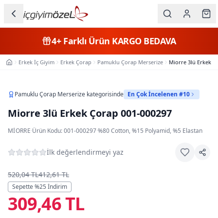
Ana içeriğe geç
İç Giyim
4+
Farklı Ürün
KARGO BEDAVA
Kategorileri
Erkek İç Giyim
Erkek Çorap
Pamuklu Çorap Merserize
Miorre 3lü Erkek Ç
Ana Sayfa
Kadın
Erkek
Pamuklu Çorap Merserize
kategorisinde
En Çok İncelenen #10
Miorre 3lü Erkek Çorap 001-000297
Çocuk
MIORRE
·
Ürün Kodu:
001-000297
·
%80 Cotton, %15 Polyamid, %5 Elastan
Fantazi
İlk değerlendirmeyi yaz
Büyük
Beden
520,04 TL
412,61 TL
Sepette %
25
İndirim
309,46 TL
Markalar
Plaj & Mayo