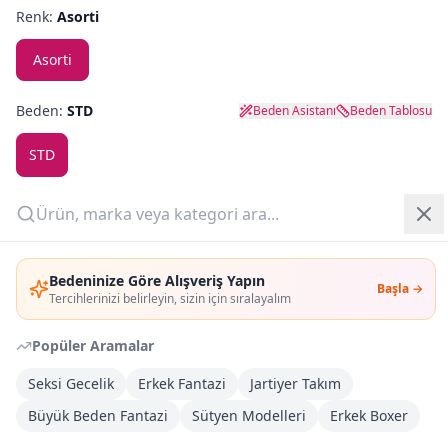
Renk:
Asorti
Yazlık Pijama
Asorti
Kampanyalar
Beden:
STD
Beden Asistanı
Beden Tablosu
Yeni Gelenler
STD
OUTLET
Adet:
Giriş Yap
Sepete Ekle
Bedeninize Göre Alışveriş Yapın
Başla →
Üye Ol
Tercihlerinizi belirleyin, sizin için sıralayalım
Şimdi Al
Popüler Aramalar
Seksi Gecelik
Erkek Fantazi
Jartiyer Takım
Kargoya Teslim
DHL
Büyük Beden Fantazi
Sütyen Modelleri
Erkek Boxer
Bayram tatili sonrasında kargolanacaktır