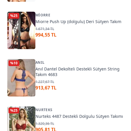
MIORRE
%
25
Miorre Push Up (dolgulu) Deri Sütyen Takım
1.671,34 TL
994,55 TL
ANIL
%
10
Anıl Dantel Dekolteli Destekli Sütyen String
Takım 4683
1.227,67 TL
913,67 TL
NURTEKS
%
25
Nurteks 4487 Destekli Dolgulu Sütyen Takımı
1.320,36 TL
905,81 TL