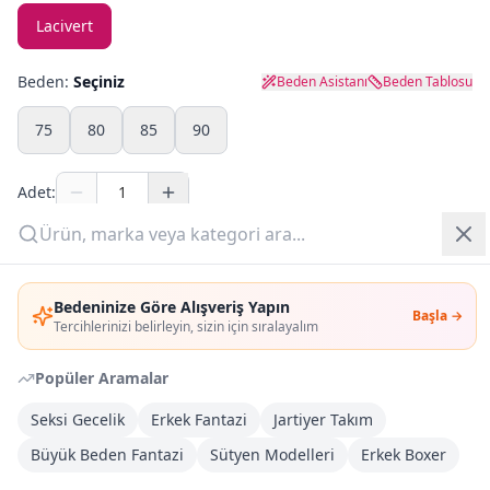
Lacivert
Yazlık Pijama
Beden:
Seçiniz
Beden Asistanı
Beden Tablosu
Kampanyalar
75
80
85
90
Yeni Gelenler
Adet:
OUTLET
Sepete Ekle
Giriş Yap
Bedeninize Göre Alışveriş Yapın
Şimdi Al
Başla →
Üye Ol
Tercihlerinizi belirleyin, sizin için sıralayalım
Popüler Aramalar
Kargoya Teslim
DHL
Bayram tatili sonrasında kargolanacaktır
Seksi Gecelik
Erkek Fantazi
Jartiyer Takım
Büyük Beden Fantazi
Sütyen Modelleri
Erkek Boxer
Kargo Bedava
3.000
TL veya
4
farklı ürün