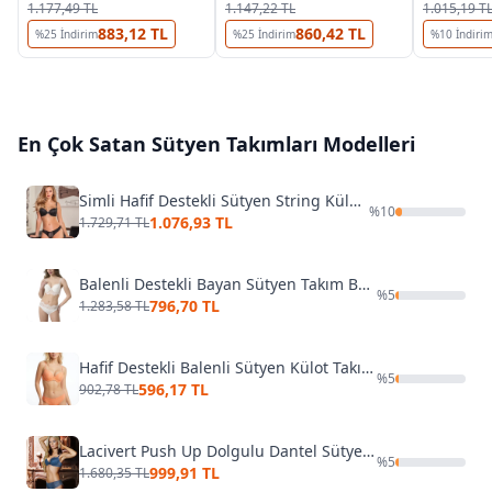
1.177,49 TL
1.147,22 TL
1.015,19 T
883,12 TL
860,42 TL
%
25
İndirim
%
25
İndirim
%
10
İndiri
En Çok Satan
Sütyen Takımları
Modelleri
Simli Hafif Destekli Sütyen String Külot Takım Gallipoli MGP31552
%
10
1.076,93 TL
1.729,71 TL
Balenli Destekli Bayan Sütyen Takım Büşra 314
%
5
796,70 TL
1.283,58 TL
Hafif Destekli Balenli Sütyen Külot Takımı NBB 4875
%
5
596,17 TL
902,78 TL
Lacivert Push Up Dolgulu Dantel Sütyen Takım
%
5
999,91 TL
1.680,35 TL