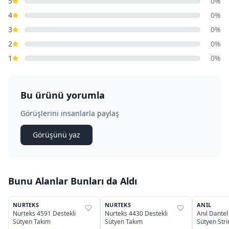
5
0%
4
0%
3
0%
2
0%
1
0%
Bu ürünü yorumla
Görüşlerini insanlarla paylaş
Görüşünü yaz
Bunu Alanlar Bunları da Aldı
4
4
NURTEKS
NURTEKS
ANIL
%
31
%
31
%
26
Nurteks 4591 Destekli
Nurteks 4430 Destekli
Anıl Dantel
Sütyen Takım
Sütyen Takım
Sütyen Str