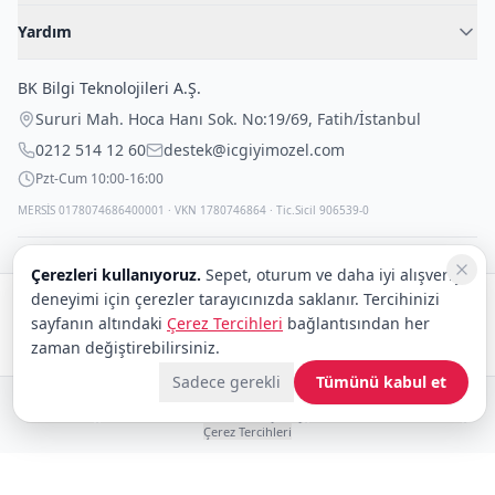
Kadın İç Giyim
İç Giyim Rehberi
Yardım
Erkek İç Giyim
İletişim
Sıkça Sorulan Sorular
Fantazi İç Giyim
BK Bilgi Teknolojileri A.Ş.
İade Politikası
Çocuk İç Giyim
Sururi Mah. Hoca Hanı Sok. No:19/69
,
Fatih
/
İstanbul
Kargo Politikası
Outlet Fırsatları
0212 514 12 60
destek@icgiyimozel.com
Gizli Paketleme
Pzt-Cum 10:00-16:00
MERSİS 0178074686400001 · VKN 1780746864 · Tic.Sicil 906539-0
Çerezleri kullanıyoruz.
Sepet, oturum ve daha iyi alışveriş
deneyimi için çerezler tarayıcınızda saklanır. Tercihinizi
Güvenli alışveriş:
sayfanın altındaki
Çerez Tercihleri
bağlantısından her
Kargo:
DHL
eCommerce
zaman değiştirebilirsiniz.
Sadece gerekli
Tümünü kabul et
© 2008–2026 BK Bilgi Teknolojileri ve Ticaret A.Ş.
Telif Hakları
|
Tüketici Hakları ve Güvenli Alışveriş
|
Gizlilik İlkeleri ve Politikası
|
Çerez Tercihleri