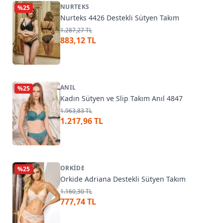
NURTEKS
%
25
Nurteks 4426 Destekli Sütyen Takım
1.287,27 TL
883,12 TL
ANIL
%
25
Kadın Sütyen ve Slip Takım Anıl 4847
1.963,83 TL
1.217,96 TL
ORKIDE
%
25
Orkide Adriana Destekli Sütyen Takım
1.160,30 TL
777,74 TL