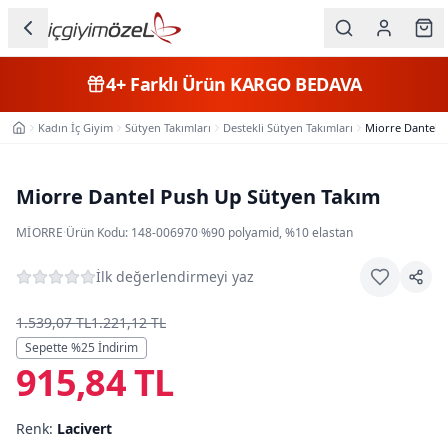
Ana içeriğe geç
İç Giyim
4+
Farklı Ürün
KARGO BEDAVA
Kategorileri
Kadın İç Giyim
Sütyen Takımları
Destekli Sütyen Takımları
Miorre Dantel 
Ana Sayfa
Kadın
Erkek
Miorre Dantel Push Up Sütyen Takım
Çocuk
MIORRE
·
Ürün Kodu:
148-006970
·
%90 polyamid, %10 elastan
Fantazi
İlk değerlendirmeyi yaz
Büyük
1.539,07 TL
1.221,12 TL
Beden
Sepette %
25
İndirim
915,84 TL
Markalar
Renk:
Lacivert
Plaj & Mayo