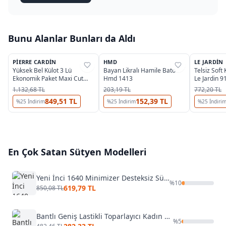
Bunu Alanlar Bunları da Aldı
PIERRE CARDIN
HMD
LE JARDIN
%
26
%
31
%
31
Yüksek Bel Külot 3 Lü
Bayan Likralı Hamile Bato
Telsiz Soft
Ekonomik Paket Maxi Cut
Hmd 1413
Le Jardin 9
Pierre Cardin 2033
1.132,68 TL
203,19 TL
772,20 TL
849,51 TL
152,39 TL
%
25
İndirim
%
25
İndirim
%
25
İndiri
En Çok Satan
Sütyen
Modelleri
Yeni İnci 1640 Minimizer Desteksiz Sütyen (1 Beden Küçültür)
%
10
619,79 TL
850,08 TL
Bantlı Geniş Lastikli Toparlayıcı Kadın Sütyen Liza 541
%
5