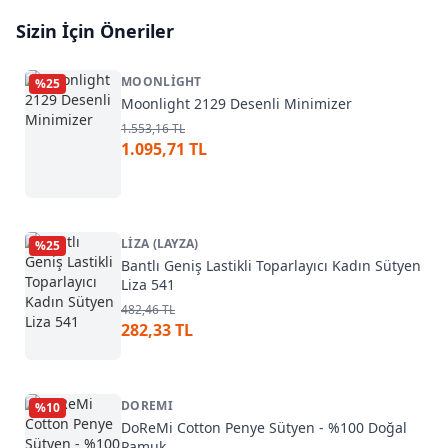
Sizin İçin Öneriler
MOONLIGHT
%
25
Moonlight 2129 Desenli Minimizer
1.553,16 TL
1.095,71 TL
LIZA (LAYZA)
%
25
Bantlı Geniş Lastikli Toparlayıcı Kadın Sütyen
Liza 541
482,46 TL
282,33 TL
DOREMI
%
10
DoReMi Cotton Penye Sütyen - %100 Doğal
Pamuk