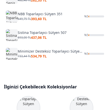
282,33 TL
482,46 TL
NBB Toparlayıcı Sütyen 351
%
5
393,60 TL
649,75 TL
Sistina Toparlayıcı Sütyen 507
%
5
437,06 TL
693,00 TL
Minimizer Desteksiz Toparlayıcı Sütyen Yeni İnci 1950
%
5
534,79 TL
733,44 TL
İlginizi Çekebilecek Koleksiyonlar