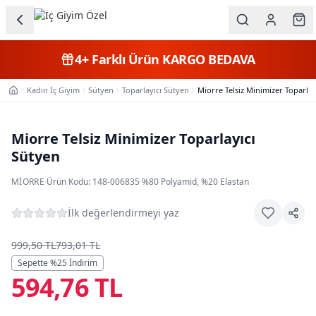
Ana içeriğe geç
İç Giyim
4+
Farklı Ürün
KARGO BEDAVA
Kategorileri
Kadın İç Giyim
Sütyen
Toparlayıcı Sütyen
Miorre Telsiz Minimizer Toparlay
Ana Sayfa
Kadın
Erkek
Miorre Telsiz Minimizer Toparlayıcı
Sütyen
Çocuk
MIORRE
·
Ürün Kodu:
148-006835
·
%80 Polyamid, %20 Elastan
Fantazi
İlk değerlendirmeyi yaz
Büyük
Beden
999,50 TL
793,01 TL
Sepette %
25
İndirim
594,76 TL
Markalar
Plaj & Mayo