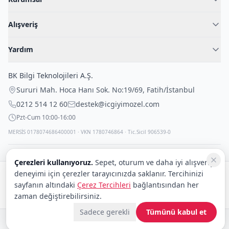
Hakkımızda
Alışveriş
Blog
Kadın İç Giyim
İç Giyim Rehberi
Yardım
Erkek İç Giyim
İletişim
Sıkça Sorulan Sorular
Fantazi İç Giyim
BK Bilgi Teknolojileri A.Ş.
İade Politikası
Çocuk İç Giyim
Sururi Mah. Hoca Hanı Sok. No:19/69
,
Fatih
/
İstanbul
Kargo Politikası
Outlet Fırsatları
0212 514 12 60
destek@icgiyimozel.com
Gizli Paketleme
Pzt-Cum 10:00-16:00
MERSİS 0178074686400001 · VKN 1780746864 · Tic.Sicil 906539-0
Çerezleri kullanıyoruz.
Sepet, oturum ve daha iyi alışveriş
deneyimi için çerezler tarayıcınızda saklanır. Tercihinizi
Güvenli alışveriş:
sayfanın altındaki
Çerez Tercihleri
bağlantısından her
Kargo:
DHL
eCommerce
zaman değiştirebilirsiniz.
Sadece gerekli
Tümünü kabul et
© 2008–2026 BK Bilgi Teknolojileri ve Ticaret A.Ş.
Telif Hakları
|
Tüketici Hakları ve Güvenli Alışveriş
|
Gizlilik İlkeleri ve Politikası
|