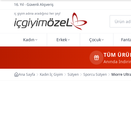
Ana içeriğe geç
16. Yıl - Güvenli Alışveriş
iç giyim adına aradığınız her şey!
Kadın
Erkek
Çocuk
Fanta
TÜM ÜRÜ
Anında İndir
Ana Sayfa
Kadın İç Giyim
Sütyen
Sporcu Sütyen
Miorre Ultr