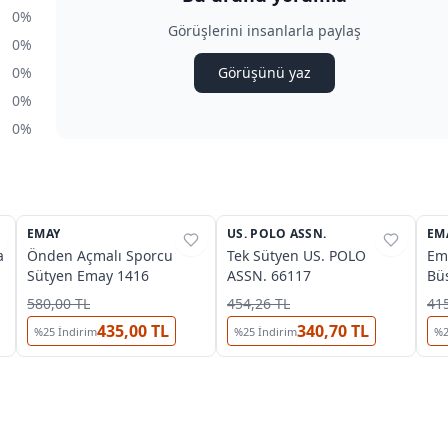
0%
Görüşlerini insanlarla paylaş
0%
0%
Görüşünü yaz
0%
0%
2
3
EMAY
%
32
US. POLO ASSN.
%
42
EM
%
a
Önden Açmalı Sporcu
Tek Sütyen US. POLO
Em
Sütyen Emay 1416
ASSN. 66117
Büs
580,00 TL
454,26 TL
415
435,00 TL
340,70 TL
%
25
İndirim
%
25
İndirim
%