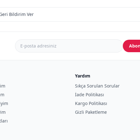
Geri Bildirim Ver
Abon
Yardım
yim
Sıkça Sorulan Sorular
yim
İade Politikası
iyim
Kargo Politikası
yim
Gizli Paketleme
tları