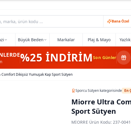
Bana Özel
zi
Büyük Beden
Markalar
Plaj & Mayo
Yazlı
%25
İNDİRİM
NLERDE
Son Günler
im
a Comfort Dikişsiz Yumuşak Kap Sport Sütyen
Sporcu Sütyen
kategorisinde
En 
Miorre Ultra Com
Sport Sütyen
MIORRE
·
Ürün Kodu:
237-0041