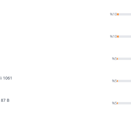
%
10
%
10
%
5
li 1061
%
5
187 B
%
5