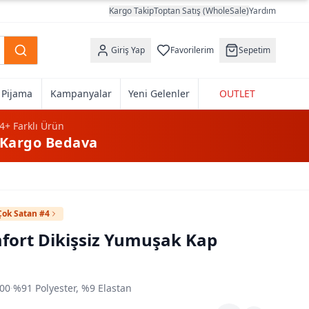
Kargo Takip
Toptan Satış (WholeSale)
Yardım
Giriş Yap
Favorilerim
Sepetim
k Pijama
Kampanyalar
Yeni Gelenler
OUTLET
4+
Farklı Ürün
Kargo Bedava
Çok Satan #4
fort Dikişsiz Yumuşak Kap
00
·
%91 Polyester, %9 Elastan