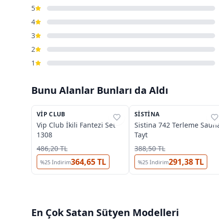
5
4
3
2
1
Bunu Alanlar Bunları da Aldı
VIP CLUB
%
33
SISTINA
%
37
Vip Club İkili Fantezi Set
Sistina 742 Terleme Saun
1308
Tayt
486,20 TL
388,50 TL
364,65 TL
291,38 TL
%
25
İndirim
%
25
İndirim
En Çok Satan
Sütyen
Modelleri