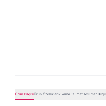
Ürün Detayları
Ürün Bilgisi
Ürün Özellikleri
Yıkama Talimatı
Teslimat Bilgil