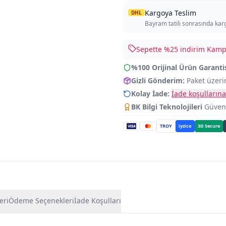
Kargoya Teslim
DHL
Bayram tatili sonrasında kar
Sepette %
25
indirim Kampa
%100 Orijinal Ürün Garanti
Gizli Gönderim:
Paket üzeri
Kolay İade:
İade koşullarına
BK Bilgi Teknolojileri
Güvence
TROY
iyzico
3D Secure
eri
Ödeme Seçenekleri
İade Koşulları