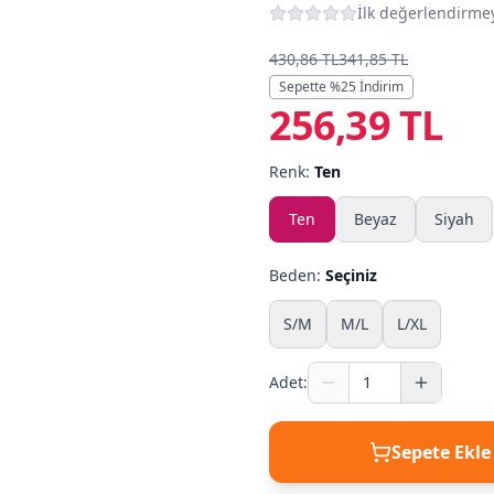
İlk değerlendirmey
430,86 TL
341,85 TL
Sepette %
25
İndirim
256,39 TL
Renk:
Ten
Ten
Beyaz
Siyah
Beden:
Seçiniz
S/M
M/L
L/XL
Adet:
Sepete Ekle