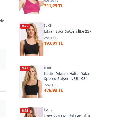
456,50 TL
311,25 TL
nde
İLKE
n
%
25
Likralı Spor Sütyen İlke 237
258,41 TL
193,81 TL
NBB
%
25
Kadın Dikişsiz Halter Yaka
Sporcu Sütyen NBB 1934
724,50 TL
476,93 TL
İMER
%
25
İmer 2249 Modal Pamuklu