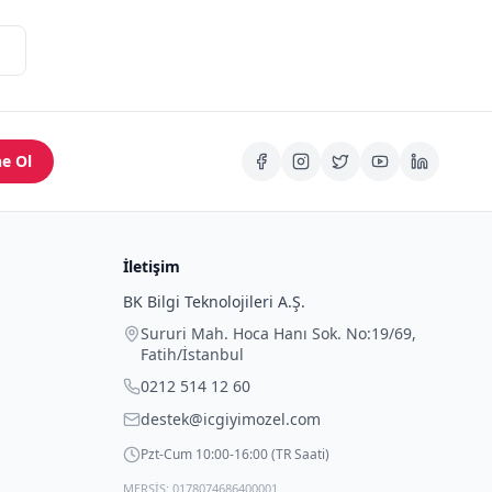
e Ol
İletişim
BK Bilgi Teknolojileri A.Ş.
Sururi Mah. Hoca Hanı Sok. No:19/69
,
Fatih
/
İstanbul
0212 514 12 60
destek@icgiyimozel.com
Pzt-Cum 10:00-16:00 (TR Saati)
MERSİS: 0178074686400001