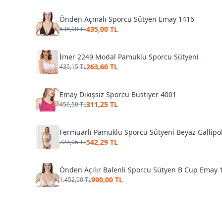
Önden Açmalı Sporcu Sütyen Emay 1416
435,00 TL
638,00 TL
İmer 2249 Modal Pamuklu Sporcu Sütyeni
263,60 TL
435,15 TL
Emay Dikişsiz Sporcu Büstiyer 4001
311,25 TL
456,50 TL
Fermuarlı Pamuklu Sporcu Sütyeni Beyaz Gallipo
542,29 TL
723,06 TL
Önden Açılır Balenli Sporcu Sütyen B Cup Emay 
990,00 TL
1.452,00 TL