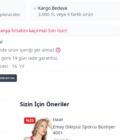
Kargo Bedava
3.000
TL veya
4
farklı ürün
golanacaktır
nya fırsatını kaçırma!
Son Gün!
si
nde ürün içeriği yer almaz.
göre 14 gün iade garantisi.
si · 16. Yıl
256-bit SSL
Sizin İçin Öneriler
EMAY
%
25
Emay Dikişsiz Sporcu Büstiyer
4001