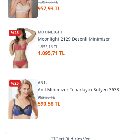
1.357,86 TL
957,93 TL
MOONLIGHT
%
25
Moonlight 2129 Desenli Minimizer
1.553,16 TL
1.095,71 TL
ANIL
%
25
Anıl Minimizer Toparlayıcı Sütyen 3633
952,25 TL
590,58 TL
Geri Bildirim Ver