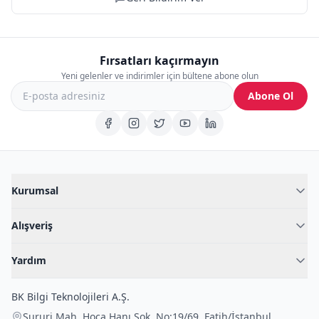
Fırsatları kaçırmayın
Yeni gelenler ve indirimler için bültene abone olun
Abone Ol
Kurumsal
Hakkımızda
Alışveriş
Blog
Kadın İç Giyim
İç Giyim Rehberi
Yardım
Erkek İç Giyim
İletişim
Sıkça Sorulan Sorular
Fantazi İç Giyim
BK Bilgi Teknolojileri A.Ş.
İade Politikası
Çocuk İç Giyim
Sururi Mah. Hoca Hanı Sok. No:19/69
,
Fatih
/
İstanbul