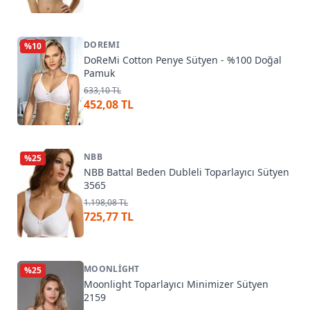
DOREMI
%
10
DoReMi Cotton Penye Sütyen - %100 Doğal
Pamuk
633,10 TL
452,08 TL
NBB
%
25
NBB Battal Beden Dubleli Toparlayıcı Sütyen
3565
1.198,08 TL
725,77 TL
MOONLIGHT
%
25
Moonlight Toparlayıcı Minimizer Sütyen
2159