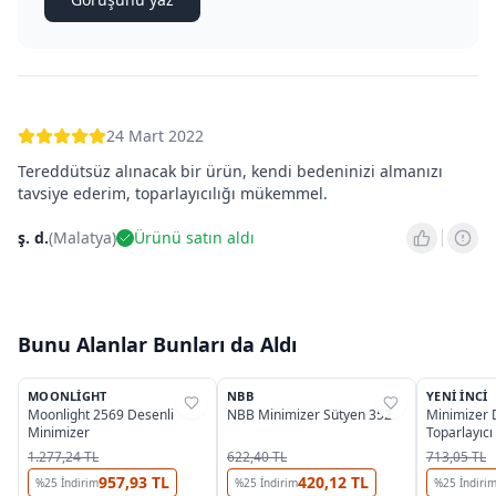
24 Mart 2022
Tereddütsüz alınacak bir ürün, kendi bedeninizi almanızı
tavsiye ederim, toparlayıcılığı mükemmel.
ş. d.
(
Malatya
)
Ürünü satın aldı
Bunu Alanlar Bunları da Aldı
4
3
OUTLET
OUTLET
MOONLIGHT
NBB
YENI İNCI
%
29
%
45
%
34
Moonlight 2569 Desenli
NBB Minimizer Sütyen 352
Minimizer 
Minimizer
Toparlayıcı
1950
1.277,24 TL
622,40 TL
713,05 TL
957,93 TL
420,12 TL
%
25
İndirim
%
25
İndirim
%
25
İndiri