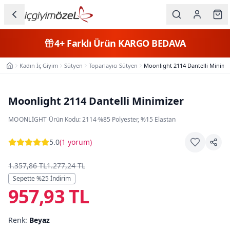
Ana içeriğe geç
İç Giyim
4+
Farklı Ürün
KARGO BEDAVA
Kategorileri
Kadın İç Giyim
Sütyen
Toparlayıcı Sütyen
Moonlight 2114 Dantelli Minimi
Ana Sayfa
Kadın
Erkek
Moonlight 2114 Dantelli Minimizer
Çocuk
MOONLIGHT
·
Ürün Kodu:
2114
·
%85 Polyester, %15 Elastan
Fantazi
5.0
(
1 yorum
)
Büyük
1.357,86 TL
1.277,24 TL
Beden
Sepette %
25
İndirim
957,93 TL
Markalar
Renk:
Beyaz
Plaj & Mayo