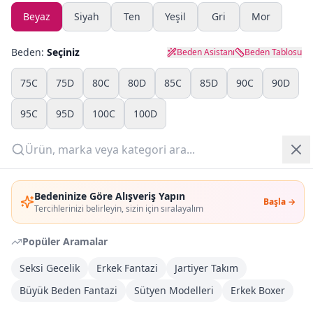
Beyaz
Siyah
Ten
Yeşil
Gri
Mor
Yazlık Pijama
Beden:
Seçiniz
Beden Asistanı
Beden Tablosu
Kampanyalar
75C
75D
80C
80D
85C
85D
90C
90D
Yeni Gelenler
95C
95D
100C
100D
OUTLET
Adet:
Giriş Yap
Sepete Ekle
Bedeninize Göre Alışveriş Yapın
Başla →
Üye Ol
Tercihlerinizi belirleyin, sizin için sıralayalım
Şimdi Al
Popüler Aramalar
Seksi Gecelik
Erkek Fantazi
Jartiyer Takım
Kargoya Teslim
DHL
Büyük Beden Fantazi
Sütyen Modelleri
Erkek Boxer
1-3 İş Günü