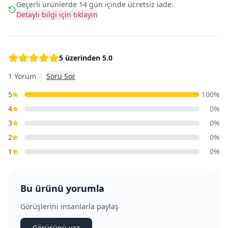
Geçerli ürünlerde 14 gün içinde ücretsiz iade.
Detaylı bilgi için tıklayın
5 üzerinden
5.0
1 Yorum
|
Soru Sor
5
100
%
4
0
%
3
0
%
2
0
%
1
0
%
Bu ürünü yorumla
Görüşlerini insanlarla paylaş
Görüşünü yaz