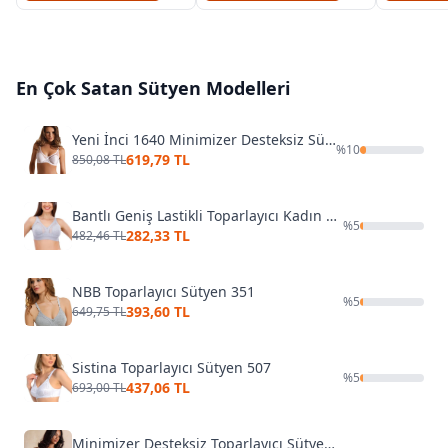
En Çok Satan
Sütyen
Modelleri
Yeni İnci 1640 Minimizer Desteksiz Sütyen (1 Beden Küçültür)
%
10
619,79 TL
850,08 TL
Bantlı Geniş Lastikli Toparlayıcı Kadın Sütyen Liza 541
%
5
282,33 TL
482,46 TL
NBB Toparlayıcı Sütyen 351
%
5
393,60 TL
649,75 TL
Sistina Toparlayıcı Sütyen 507
%
5
437,06 TL
693,00 TL
Minimizer Desteksiz Toparlayıcı Sütyen Yeni İnci 1950