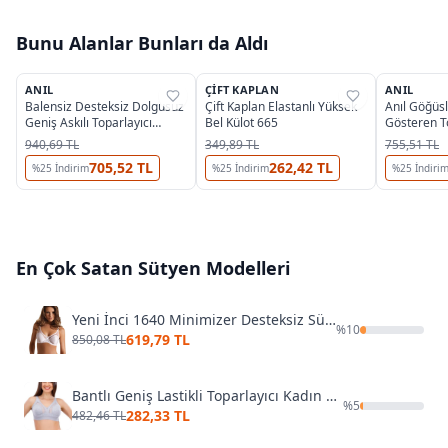
Bunu Alanlar Bunları da Aldı
2
3
ANIL
ÇIFT KAPLAN
ANIL
%
38
%
39
%
38
Balensiz Desteksiz Dolgusuz
Çift Kaplan Elastanlı Yüksek
Anıl Göğüsl
Geniş Askılı Toparlayıcı
Bel Külot 665
Gösteren T
Önden Açılan Sırt Destekli
3592
940,69 TL
349,89 TL
755,51 TL
Küçültücü Sütyen Anıl 3775
705,52 TL
262,42 TL
%
25
İndirim
%
25
İndirim
%
25
İndiri
En Çok Satan
Sütyen
Modelleri
Yeni İnci 1640 Minimizer Desteksiz Sütyen (1 Beden Küçültür)
%
10
619,79 TL
850,08 TL
Bantlı Geniş Lastikli Toparlayıcı Kadın Sütyen Liza 541
%
5
282,33 TL
482,46 TL