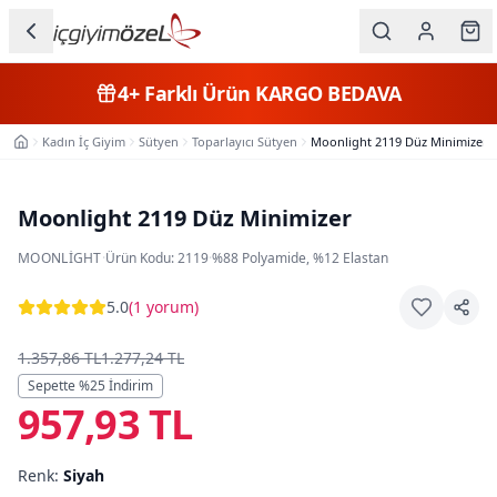
Ana içeriğe geç
İç Giyim
4+
Farklı Ürün
KARGO BEDAVA
Kategorileri
Kadın İç Giyim
Sütyen
Toparlayıcı Sütyen
Moonlight 2119 Düz Minimizer
Ana Sayfa
Kadın
Erkek
Moonlight 2119 Düz Minimizer
Çocuk
MOONLIGHT
·
Ürün Kodu:
2119
·
%88 Polyamide, %12 Elastan
Fantazi
5.0
(
1 yorum
)
Büyük
1.357,86 TL
1.277,24 TL
Beden
Sepette %
25
İndirim
957,93 TL
Markalar
Renk:
Siyah
Plaj & Mayo