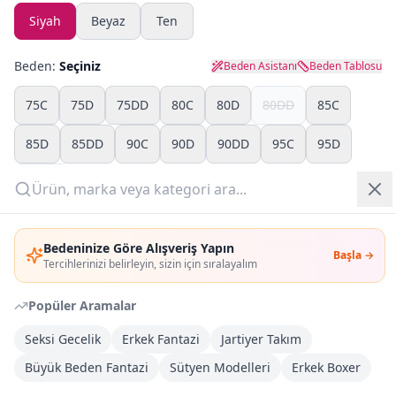
Siyah
Beyaz
Ten
Yazlık Pijama
Beden:
Seçiniz
Beden Asistanı
Beden Tablosu
Kampanyalar
75C
75D
75DD
80C
80D
80DD
85C
Yeni Gelenler
85D
85DD
90C
90D
90DD
95C
95D
OUTLET
95DD
Giriş Yap
Adet:
Bedeninize Göre Alışveriş Yapın
Başla →
Üye Ol
Tercihlerinizi belirleyin, sizin için sıralayalım
Sepete Ekle
Popüler Aramalar
Şimdi Al
Seksi Gecelik
Erkek Fantazi
Jartiyer Takım
Büyük Beden Fantazi
Sütyen Modelleri
Erkek Boxer
Kargoya Teslim
DHL