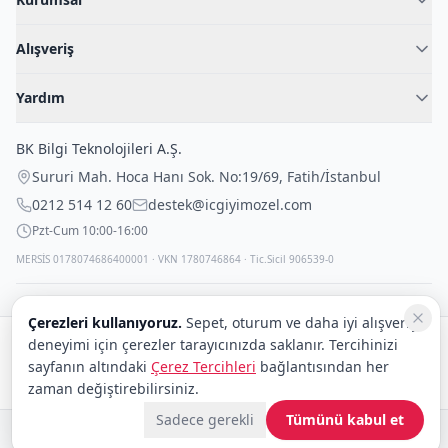
Hakkımızda
Alışveriş
Blog
Kadın İç Giyim
İç Giyim Rehberi
Yardım
Erkek İç Giyim
İletişim
Sıkça Sorulan Sorular
Fantazi İç Giyim
BK Bilgi Teknolojileri A.Ş.
İade Politikası
Çocuk İç Giyim
Sururi Mah. Hoca Hanı Sok. No:19/69
,
Fatih
/
İstanbul
Kargo Politikası
Outlet Fırsatları
0212 514 12 60
destek@icgiyimozel.com
Gizli Paketleme
Pzt-Cum 10:00-16:00
MERSİS 0178074686400001 · VKN 1780746864 · Tic.Sicil 906539-0
Çerezleri kullanıyoruz.
Sepet, oturum ve daha iyi alışveriş
deneyimi için çerezler tarayıcınızda saklanır. Tercihinizi
Güvenli alışveriş:
sayfanın altındaki
Çerez Tercihleri
bağlantısından her
Kargo:
DHL
eCommerce
zaman değiştirebilirsiniz.
Sadece gerekli
Tümünü kabul et
© 2008–2026 BK Bilgi Teknolojileri ve Ticaret A.Ş.
Telif Hakları
|
Tüketici Hakları ve Güvenli Alışveriş
|
Gizlilik İlkeleri ve Politikası
|