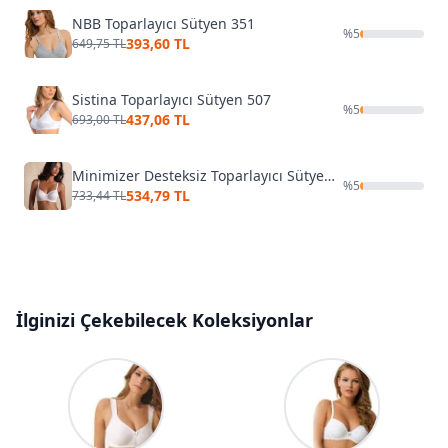
NBB Toparlayıcı Sütyen 351
%
5
393,60 TL
649,75 TL
Sistina Toparlayıcı Sütyen 507
%
5
437,06 TL
693,00 TL
Minimizer Desteksiz Toparlayıcı Sütyen Yeni İnci 1950
%
5
534,79 TL
733,44 TL
İlginizi Çekebilecek Koleksiyonlar