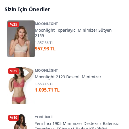
Sizin İçin Öneriler
MOONLIGHT
%
25
Moonlight Toparlayıcı Minimizer Sütyen
2159
1.357,86 TL
957,93 TL
MOONLIGHT
%
25
Moonlight 2129 Desenli Minimizer
1.553,16 TL
1.095,71 TL
YENI İNCI
%
10
Yeni İnci 1905 Minimizer Desteksiz Balensiz
Toparlayıcı Sütyen (1 Beden Küçültür)