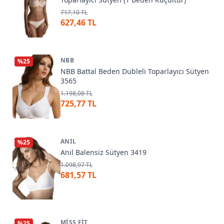
717,10 TL
627,46 TL
NBB
%
25
NBB Battal Beden Dubleli Toparlayıcı Sütyen
3565
1.198,08 TL
725,77 TL
ANIL
%
25
Anıl Balensiz Sütyen 3419
1.098,97 TL
681,57 TL
MISS FIT
%
25