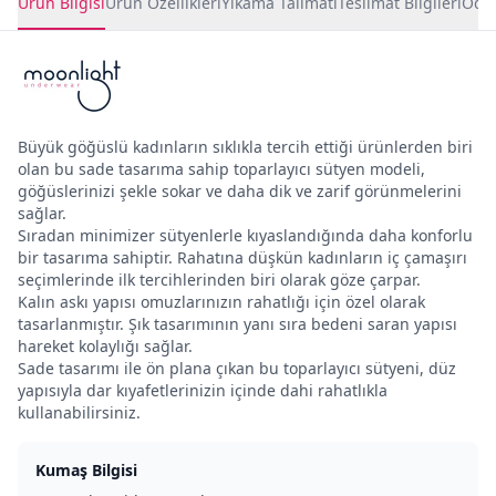
Ürün Bilgisi
Ürün Özellikleri
Yıkama Talimatı
Teslimat Bilgileri
Ödem
Büyük göğüslü kadınların sıklıkla tercih ettiği ürünlerden biri
olan bu sade tasarıma sahip toparlayıcı sütyen modeli,
göğüslerinizi şekle sokar ve daha dik ve zarif görünmelerini
sağlar.
Sıradan minimizer sütyenlerle kıyaslandığında daha konforlu
bir tasarıma sahiptir. Rahatına düşkün kadınların iç çamaşırı
seçimlerinde ilk tercihlerinden biri olarak göze çarpar.
Kalın askı yapısı omuzlarınızın rahatlığı için özel olarak
tasarlanmıştır. Şık tasarımının yanı sıra bedeni saran yapısı
hareket kolaylığı sağlar.
Sade tasarımı ile ön plana çıkan bu toparlayıcı sütyeni, düz
yapısıyla dar kıyafetlerinizin içinde dahi rahatlıkla
kullanabilirsiniz.
Kumaş Bilgisi