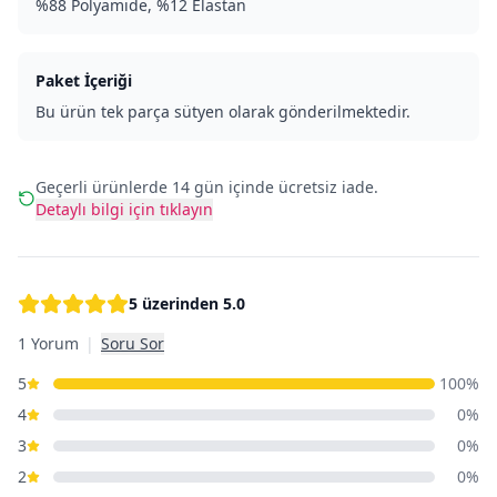
%88 Polyamide, %12 Elastan
Paket İçeriği
Bu ürün tek parça sütyen olarak gönderilmektedir.
Geçerli ürünlerde 14 gün içinde ücretsiz iade.
Detaylı bilgi için tıklayın
5 üzerinden
5.0
1 Yorum
|
Soru Sor
5
100
%
4
0
%
3
0
%
2
0
%