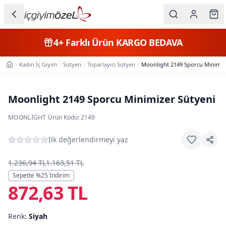
Ana içeriğe geç
İç Giyim
4+
Farklı Ürün
KARGO BEDAVA
Kategorileri
Kadın İç Giyim
Sütyen
Toparlayıcı Sütyen
Moonlight 2149 Sporcu Minimiz
Ana Sayfa
Kadın
Erkek
Moonlight 2149 Sporcu Minimizer Sütyeni
Çocuk
MOONLIGHT
·
Ürün Kodu:
2149
Fantazi
İlk değerlendirmeyi yaz
Büyük
1.236,94 TL
1.163,51 TL
Beden
Sepette %
25
İndirim
872,63 TL
Markalar
Renk:
Siyah
Plaj & Mayo