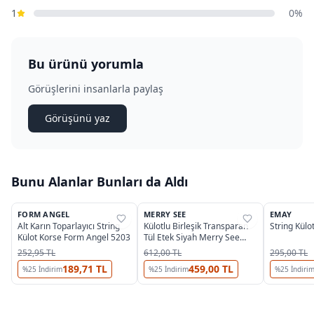
1
0%
Bu ürünü yorumla
Görüşlerini insanlarla paylaş
Görüşünü yaz
Bunu Alanlar Bunları da Aldı
3
FORM ANGEL
MERRY SEE
EMAY
%
39
%
35
%
32
Alt Karın Toparlayıcı String
Külotlu Birleşik Transparan
String Kül
Külot Korse Form Angel 5203
Tül Etek Siyah Merry See
MS7118 Siyah
252,95 TL
612,00 TL
295,00 TL
189,71 TL
459,00 TL
%
25
İndirim
%
25
İndirim
%
25
İndiri