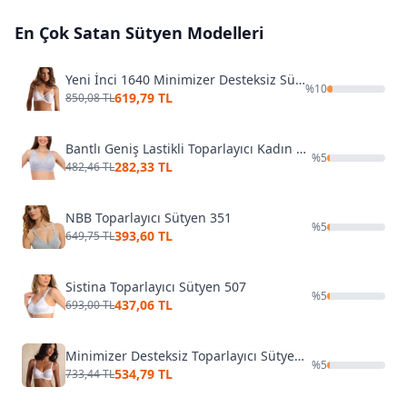
En Çok Satan
Sütyen
Modelleri
Yeni İnci 1640 Minimizer Desteksiz Sütyen (1 Beden Küçültür)
%
10
619,79 TL
850,08 TL
Bantlı Geniş Lastikli Toparlayıcı Kadın Sütyen Liza 541
%
5
282,33 TL
482,46 TL
NBB Toparlayıcı Sütyen 351
%
5
393,60 TL
649,75 TL
Sistina Toparlayıcı Sütyen 507
%
5
437,06 TL
693,00 TL
Minimizer Desteksiz Toparlayıcı Sütyen Yeni İnci 1950
%
5
534,79 TL
733,44 TL