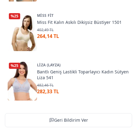
MISS FIT
%
25
Miss Fit Kalın Askılı Dikişsiz Büstiyer 1501
402,49 TL
264,14 TL
LIZA (LAYZA)
%
25
Bantlı Geniş Lastikli Toparlayıcı Kadın Sütyen
Liza 541
482,46 TL
282,33 TL
Geri Bildirim Ver