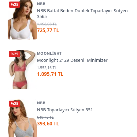
NBB
%
25
NBB Battal Beden Dubleli Toparlayıcı Sütyen
3565
1.198,08 TL
725,77 TL
MOONLIGHT
%
25
Moonlight 2129 Desenli Minimizer
1.553,16 TL
1.095,71 TL
NBB
%
25
NBB Toparlayıcı Sütyen 351
649,75 TL
393,60 TL