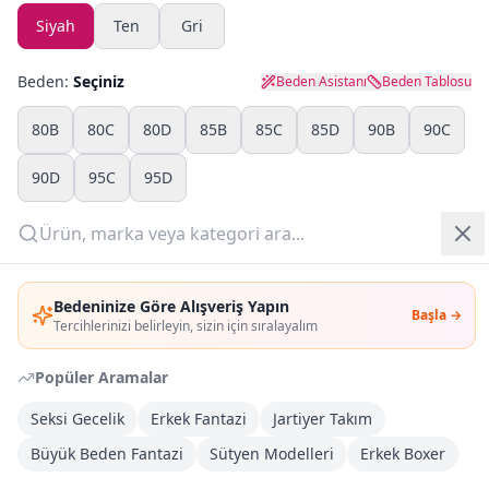
Siyah
Ten
Gri
Yazlık Pijama
Beden:
Seçiniz
Beden Asistanı
Beden Tablosu
Kampanyalar
80B
80C
80D
85B
85C
85D
90B
90C
Yeni Gelenler
90D
95C
95D
OUTLET
Adet:
Giriş Yap
Sepete Ekle
Bedeninize Göre Alışveriş Yapın
Başla →
Üye Ol
Tercihlerinizi belirleyin, sizin için sıralayalım
Şimdi Al
Popüler Aramalar
Seksi Gecelik
Erkek Fantazi
Jartiyer Takım
Kargoya Teslim
DHL
Büyük Beden Fantazi
Sütyen Modelleri
Erkek Boxer
1-3 İş Günü