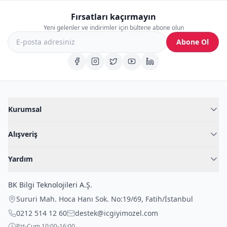
Fırsatları kaçırmayın
Yeni gelenler ve indirimler için bültene abone olun
Abone Ol
Kurumsal
Hakkımızda
Alışveriş
Blog
Kadın İç Giyim
İç Giyim Rehberi
Yardım
Erkek İç Giyim
İletişim
Sıkça Sorulan Sorular
Fantazi İç Giyim
BK Bilgi Teknolojileri A.Ş.
İade Politikası
Çocuk İç Giyim
Sururi Mah. Hoca Hanı Sok. No:19/69
,
Fatih
/
İstanbul
Kargo Politikası
Outlet Fırsatları
0212 514 12 60
destek@icgiyimozel.com
Gizli Paketleme
Pzt-Cum 10:00-16:00