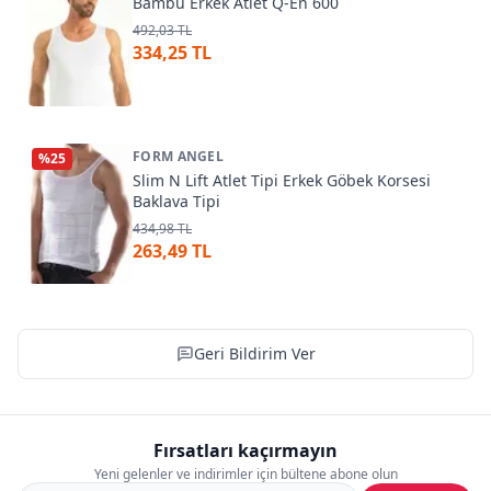
Bambu Erkek Atlet Q-En 600
492,03 TL
334,25 TL
FORM ANGEL
%
25
Slim N Lift Atlet Tipi Erkek Göbek Korsesi
Baklava Tipi
434,98 TL
263,49 TL
Geri Bildirim Ver
Fırsatları kaçırmayın
Yeni gelenler ve indirimler için bültene abone olun