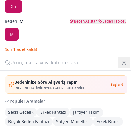
Gri
Yazlık Pijama
Beden:
M
Beden Asistanı
Beden Tablosu
Kampanyalar
M
Yeni Gelenler
Son
1
adet kaldı!
OUTLET
Outlet Fırsat
(
1
adet)
Giriş Yap
Adet:
Bedeninize Göre Alışveriş Yapın
Başla →
Üye Ol
Tercihlerinizi belirleyin, sizin için sıralayalım
Sepete Ekle
Popüler Aramalar
Şimdi Al
Seksi Gecelik
Erkek Fantazi
Jartiyer Takım
Büyük Beden Fantazi
Sütyen Modelleri
Erkek Boxer
Kargoya Teslim
Şehir seçin
DHL