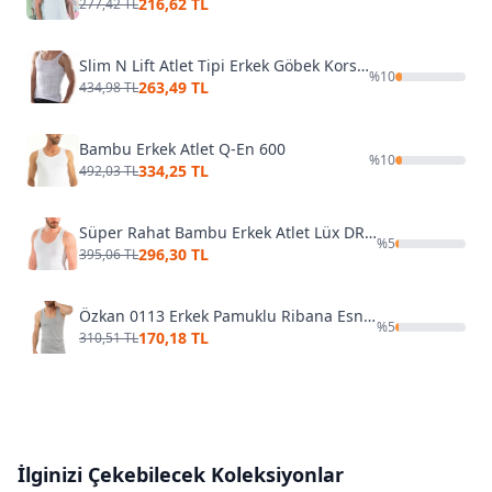
216,62 TL
277,42 TL
Slim N Lift Atlet Tipi Erkek Göbek Korsesi Baklava Tipi
%
10
263,49 TL
434,98 TL
Bambu Erkek Atlet Q-En 600
%
10
334,25 TL
492,03 TL
Süper Rahat Bambu Erkek Atlet Lüx DRM 3900
%
5
296,30 TL
395,06 TL
Özkan 0113 Erkek Pamuklu Ribana Esnek Yumuşak Kalın Askılı Atlet
%
5
170,18 TL
310,51 TL
İlginizi Çekebilecek Koleksiyonlar