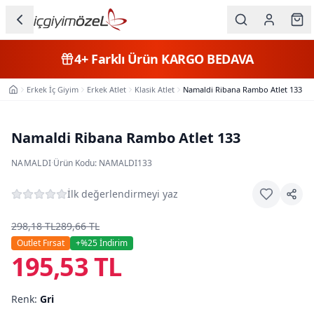
Ana içeriğe geç
İç Giyim
4+
Farklı Ürün
KARGO BEDAVA
Kategorileri
Erkek İç Giyim
Erkek Atlet
Klasik Atlet
Namaldi Ribana Rambo Atlet 133
Ana Sayfa
Kadın
Erkek
Namaldi Ribana Rambo Atlet 133
Çocuk
NAMALDI
·
Ürün Kodu:
NAMALDI133
Fantazi
İlk değerlendirmeyi yaz
Büyük
298,18 TL
289,66 TL
Beden
Outlet Fırsat
+%
25
İndirim
195,53 TL
Markalar
Renk:
Gri
Plaj & Mayo