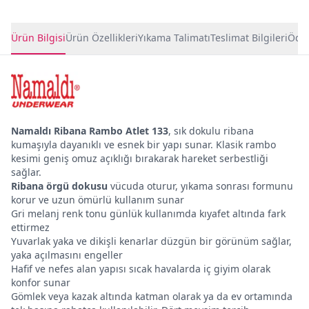
Ürün Detayları
Ürün Bilgisi
Ürün Özellikleri
Yıkama Talimatı
Teslimat Bilgileri
Ödem
Namaldı Ribana Rambo Atlet 133
, sık dokulu ribana
kumaşıyla dayanıklı ve esnek bir yapı sunar. Klasik rambo
kesimi geniş omuz açıklığı bırakarak hareket serbestliği
sağlar.
Ribana örgü dokusu
vücuda oturur, yıkama sonrası formunu
korur ve uzun ömürlü kullanım sunar
Gri melanj renk tonu günlük kullanımda kıyafet altında fark
ettirmez
Yuvarlak yaka ve dikişli kenarlar düzgün bir görünüm sağlar,
yaka açılmasını engeller
Hafif ve nefes alan yapısı sıcak havalarda iç giyim olarak
konfor sunar
Gömlek veya kazak altında katman olarak ya da ev ortamında