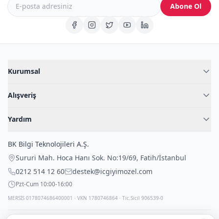
Abone Ol
Kurumsal
Hakkımızda
Alışveriş
Blog
Kadın İç Giyim
İç Giyim Rehberi
Yardım
Erkek İç Giyim
İletişim
Sıkça Sorulan Sorular
Fantazi İç Giyim
BK Bilgi Teknolojileri A.Ş.
İade Politikası
Çocuk İç Giyim
Sururi Mah. Hoca Hanı Sok. No:19/69
,
Fatih
/
İstanbul
Kargo Politikası
Outlet Fırsatları
0212 514 12 60
destek@icgiyimozel.com
Gizli Paketleme
Pzt-Cum 10:00-16:00
MERSİS 0178074686400001 · VKN 1780746864 · Tic.Sicil 906539-0