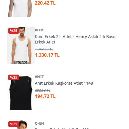
220,42 TL
KOM
%
25
Kom Erkek 2'li Atlet - Henry Askılı 2 li Basic
Erkek Atlet
1.842,69 TL
1.330,17 TL
ANIT
%
25
Anıt Erkek Kaşkorse Atlet 1148
282,63 TL
194,72 TL
Q-EN
%
25