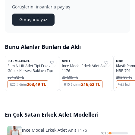
Görüşlerini insanlarla paylaş
Görüşünü yaz
Bunu Alanlar Bunları da Aldı
3
2
FORM ANGEL
ANIT
NBB
%
39
%
22
%
39
Slim N Lift Atlet Tipi Erkek
İnce Modal Erkek Atlet Anıt
Klasik Pamu
Göbek Korsesi Baklava Tipi
1176
NBB 701
351,32 TL
254,85 TL
293,89 TL
263,49 TL
216,62 TL
%
25
İndirim
%
15
İndirim
%
25
İndiri
En Çok Satan
Erkek Atlet
Modelleri
İnce Modal Erkek Atlet Anıt 1176
%
15