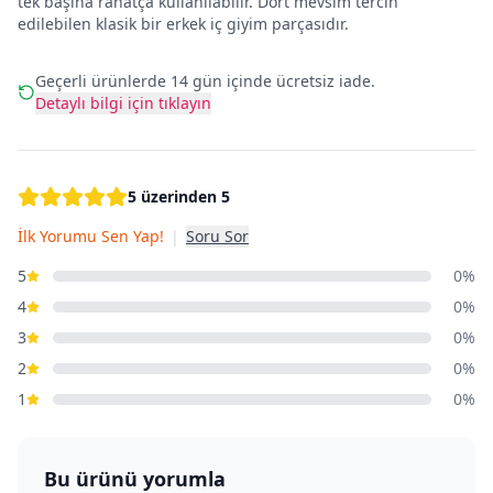
tek başına rahatça kullanılabilir. Dört mevsim tercih
edilebilen klasik bir erkek iç giyim parçasıdır.
Geçerli ürünlerde 14 gün içinde ücretsiz iade.
Detaylı bilgi için tıklayın
5 üzerinden 5
İlk Yorumu Sen Yap!
|
Soru Sor
5
0%
4
0%
3
0%
2
0%
1
0%
Bu ürünü yorumla