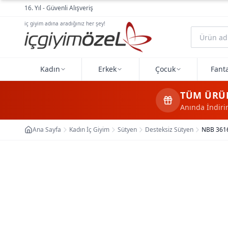
Ana içeriğe geç
16. Yıl - Güvenli Alışveriş
iç giyim adına aradığınız her şey!
Kadın
Erkek
Çocuk
Fanta
TÜM ÜRÜ
Anında İndir
Ana Sayfa
Kadın İç Giyim
Sütyen
Desteksiz Sütyen
NBB 3616 