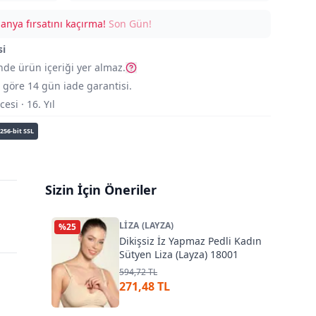
nya fırsatını kaçırma!
Son Gün!
si
nde ürün içeriği yer almaz.
göre 14 gün iade garantisi.
si · 16. Yıl
256-bit SSL
Sizin İçin Öneriler
LIZA (LAYZA)
%
25
Dikişsiz İz Yapmaz Pedli Kadın
Sütyen Liza (Layza) 18001
594,72 TL
271,48 TL