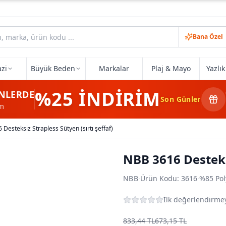
Bana Özel
zi
Büyük Beden
Markalar
Plaj & Mayo
Yazlı
%25
İNDİRİM
NLERDE
Son Günler
im
Desteksiz Strapless Sütyen (sırtı şeffaf)
NBB 3616 Desteksi
NBB
·
Ürün Kodu:
3616
·
%85 Pol
İlk değerlendirmey
833,44 TL
673,15 TL