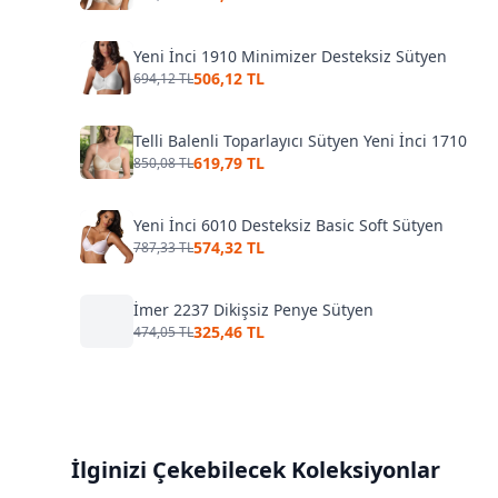
Yeni İnci 1910 Minimizer Desteksiz Sütyen
506,12 TL
694,12 TL
Telli Balenli Toparlayıcı Sütyen Yeni İnci 1710
619,79 TL
850,08 TL
Yeni İnci 6010 Desteksiz Basic Soft Sütyen
574,32 TL
787,33 TL
İmer 2237 Dikişsiz Penye Sütyen
325,46 TL
474,05 TL
İlginizi Çekebilecek Koleksiyonlar