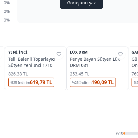
0%
Görüşünü yaz
0%
0%
3
3
YENI İNCI
%
27
LÜX DRM
%
25
GA
%
Telli Balenli Toparlayıcı
Penye Bayan Sütyen Lüx
Gü
Sütyen Yeni İnci 1710
DRM 081
Ön
Bey
826,38 TL
253,45 TL
769
619,79 TL
190,09 TL
%
25
İndirim
%
25
İndirim
%
%
10