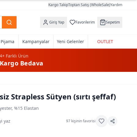
Kargo Takip
Toptan Satış (WholeSale)
Yardım
Giriş Yap
Favorilerim
Sepetim
k Pijama
Kampanyalar
Yeni Gelenler
OUTLET
4+
Farklı Ürün
Kargo Bedava
z Strapless Sütyen (sırtı şeffaf)
yester, %15 Elastan
i yaz
97
kişinin favorisi