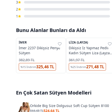
3
2
1
Bunu Alanlar Bunları da Aldı
4
3
İMER
%
31
LIZA (LAYZA)
%
54
İmer 2237 Dikişsiz Penye
Dikişsiz İz Yapmaz Pedli
Sütyen
Kadın Sütyen Liza (Layza)
18001
382,89 TL
361,97 TL
325,46 TL
271,48 TL
%
15
İndirim
%
25
İndirim
En Çok Satan
Sütyen
Modelleri
Orkide Big Size Dolgusuz Soft Cup Sütyen 8100
524,64 TL
844,48 TL