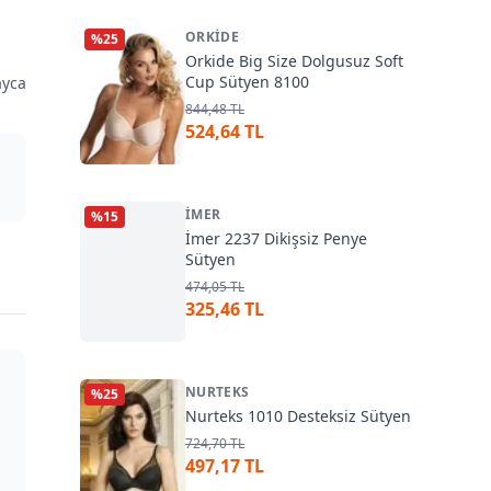
ORKIDE
%
25
Orkide Big Size Dolgusuz Soft
Cup Sütyen 8100
ayca
844,48 TL
524,64 TL
İMER
%
15
İmer 2237 Dikişsiz Penye
Sütyen
474,05 TL
325,46 TL
NURTEKS
%
25
Nurteks 1010 Desteksiz Sütyen
724,70 TL
497,17 TL