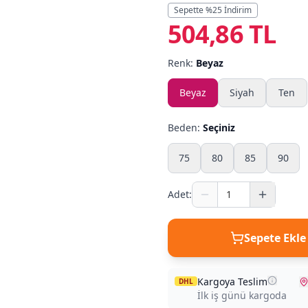
Sepette %
25
İndirim
504,86 TL
Renk:
Beyaz
Beyaz
Siyah
Ten
Beden:
Seçiniz
75
80
85
90
Adet:
Sepete Ekle
Kargoya Teslim
DHL
İlk iş günü kargoda