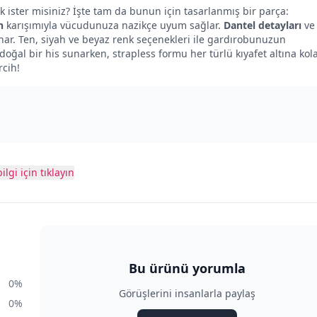
 ister misiniz? İşte tam da bunun için tasarlanmış bir parça:
n
karışımıyla vücudunuza nazikçe uyum sağlar.
Dantel detayları
ve
ar. Ten, siyah ve beyaz renk seçenekleri ile gardırobunuzun
oğal bir his sunarken, strapless formu her türlü kıyafet altına kol
rcih!
ilgi için tıklayın
Bu ürünü yorumla
0%
Görüşlerini insanlarla paylaş
0%