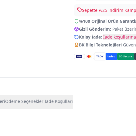
Sepette %
25
indirim Kampa
%100 Orijinal Ürün Garanti
Gizli Gönderim:
Paket üzeri
Kolay İade:
İade koşullarına
BK Bilgi Teknolojileri
Güvence
TROY
iyzico
3D Secure
eri
Ödeme Seçenekleri
İade Koşulları