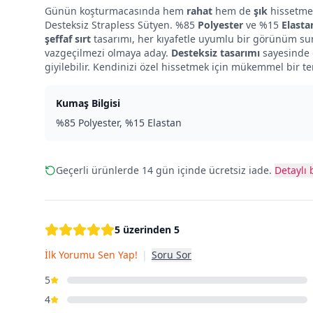
Günün koşturmacasında hem
rahat
hem de
şık
hissetmek
Desteksiz Strapless Sütyen. %85
Polyester
ve %15
Elasta
şeffaf sırt
tasarımı, her kıyafetle uyumlu bir görünüm sun
vazgeçilmezi olmaya aday.
Desteksiz tasarımı
sayesinde d
giyilebilir. Kendinizi özel hissetmek için mükemmel bir te
Kumaş Bilgisi
%85 Polyester, %15 Elastan
Geçerli ürünlerde 14 gün içinde ücretsiz iade.
Detaylı b
5 üzerinden 5
İlk Yorumu Sen Yap!
|
Soru Sor
5
4