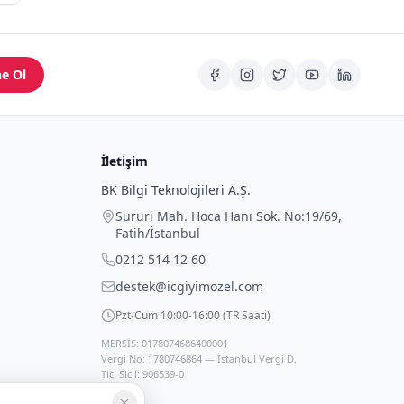
e Ol
İletişim
BK Bilgi Teknolojileri A.Ş.
Sururi Mah. Hoca Hanı Sok. No:19/69
,
Fatih
/
İstanbul
0212 514 12 60
destek@icgiyimozel.com
Pzt-Cum 10:00-16:00 (TR Saati)
MERSİS: 0178074686400001
Vergi No: 1780746864 — İstanbul Vergi D.
Tic. Sicil: 906539-0