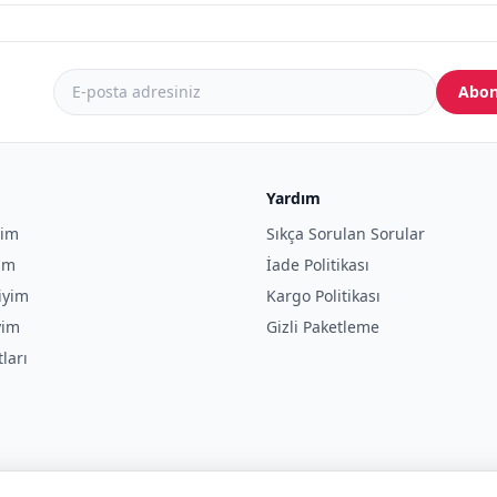
Abon
Yardım
yim
Sıkça Sorulan Sorular
yim
İade Politikası
iyim
Kargo Politikası
yim
Gizli Paketleme
tları