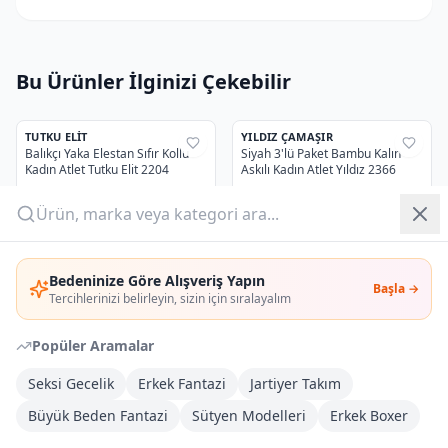
Yazlık Pijama
Bu Ürünler İlginizi Çekebilir
Kampanyalar
2
Yeni Gelenler
TUTKU ELIT
YILDIZ ÇAMAŞIR
%
38
%
32
Balıkçı Yaka Elestan Sıfır Kollu
Siyah 3'lü Paket Bambu Kalın
Kadın Atlet Tutku Elit 2204
Askılı Kadın Atlet Yıldız 2366
OUTLET
297,43 TL
1.000,69 TL
223,07 TL
850,59 TL
%
25
İndirim
%
15
İndirim
Giriş Yap
3
YILDIZ ÇAMAŞIR
ÇIFT KAPLAN
%
40
%
39
Bedeninize Göre Alışveriş Yapın
Modal Geniş Askılı Kadın Atlet
Çift Kaplan Saten Askılı Atlet 220
Başla →
Üye Ol
Tercihlerinizi belirleyin, sizin için sıralayalım
Siyah 3'lü Paket Yıldız 2386
954,61 TL
536,17 TL
Popüler Aramalar
715,96 TL
402,13 TL
%
25
İndirim
%
25
İndirim
Seksi Gecelik
Erkek Fantazi
Jartiyer Takım
YILDIZ ÇAMAŞIR
ÇIFT KAPLAN
%
32
%
39
Büyük Beden Fantazi
Sütyen Modelleri
Erkek Boxer
3'lü Paket Likralı Sıfır Kol Kadın
Çift Kaplan Kaşkorse Atlet 710
Siyah Atlet Yıldız 2236