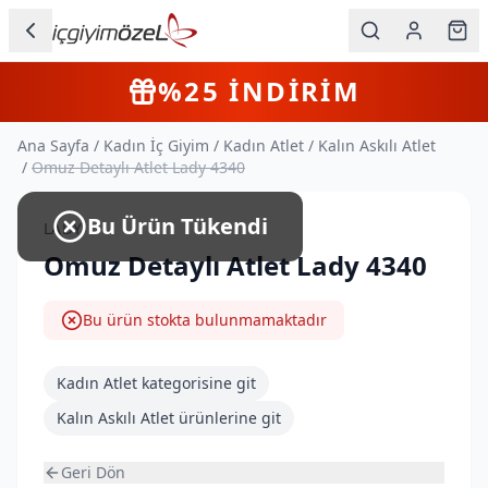
Ana içeriğe geç
İç Giyim
4+
Farklı Ürün
KARGO BEDAVA
Kategorileri
Ana Sayfa
/
Kadın İç Giyim
/
Kadın Atlet
/
Kalın Askılı Atlet
Kadın
/
Omuz Detaylı Atlet Lady 4340
Erkek
Bu Ürün Tükendi
LADY
Çocuk
Omuz Detaylı Atlet Lady 4340
Fantazi
Bu ürün stokta bulunmamaktadır
Büyük
Beden
Kadın Atlet
kategorisine git
Kalın Askılı Atlet
ürünlerine git
Markalar
Geri Dön
Plaj & Mayo