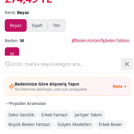
Renk:
Beyaz
Yazlık Pijama
Beyaz
Siyah
Ten
Kampanyalar
Yeni Gelenler
Beden:
M
Beden Asistanı
Beden Tablosu
OUTLET
M
Adet:
Giriş Yap
Bedeninize Göre Alışveriş Yapın
Başla →
Üye Ol
Tercihlerinizi belirleyin, sizin için sıralayalım
Sepete Ekle
Popüler Aramalar
Şimdi Al
Seksi Gecelik
Erkek Fantazi
Jartiyer Takım
Büyük Beden Fantazi
Sütyen Modelleri
Erkek Boxer
Kargoya Teslim
DHL
Bayram tatili sonrasında kargolanacaktır