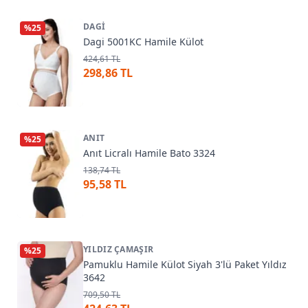
DAGI
%
25
Dagi 5001KC Hamile Külot
424,61 TL
298,86 TL
ANIT
%
25
Anıt Licralı Hamile Bato 3324
138,74 TL
95,58 TL
YILDIZ ÇAMAŞIR
%
25
Pamuklu Hamile Külot Siyah 3'lü Paket Yıldız
3642
709,50 TL