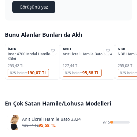
Görüşünü yaz
Bunu Alanlar Bunları da Aldı
İMER
ANIT
NBB
%
37
%
31
%
39
İmer 4700 Modal Hamile
Anıt Licralı Hamile Bato 3324
NBB Hamile
Külot
253,42 TL
127,44 TL
255,08 TL
190,07 TL
95,58 TL
%
25
İndirim
%
25
İndirim
%
25
İndiri
En Çok Satan
Hamile/Lohusa
Modelleri
Anıt Licralı Hamile Bato 3324
%
15
95,58 TL
138,74 TL