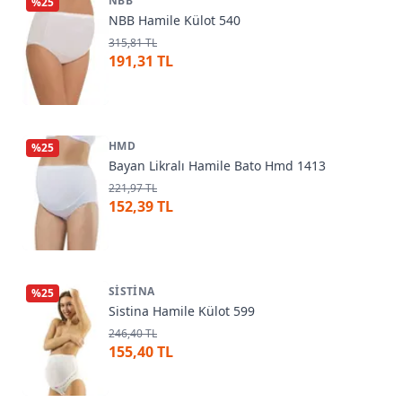
NBB
%
25
NBB Hamile Külot 540
315,81 TL
191,31 TL
HMD
%
25
Bayan Likralı Hamile Bato Hmd 1413
221,97 TL
152,39 TL
SISTINA
%
25
Sistina Hamile Külot 599
246,40 TL
155,40 TL