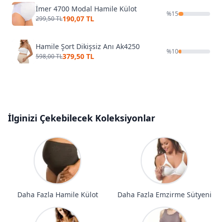
İmer 4700 Modal Hamile Külot
%
15
190,07 TL
299,50 TL
Hamile Şort Dikişsiz Anı Ak4250
%
10
379,50 TL
598,00 TL
İlginizi Çekebilecek Koleksiyonlar
Daha Fazla Hamile Külot
Daha Fazla Emzirme Sütyeni