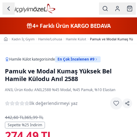
Ana içeriğe geç
İç Giyim
4+
Farklı Ürün
KARGO BEDAVA
Kategorileri
Kadın İç Giyim
Hamile/Lohusa
Hamile Külot
Pamuk ve Modal Kumaş Yüksek
Ana Sayfa
Kadın
Erkek
Hamile Külot
kategorisinde
En Çok İncelenen #9
Pamuk ve Modal Kumaş Yüksek Bel
Çocuk
Hamile Külodu Anıl 2588
Fantazi
ANIL
·
Ürün Kodu:
ANIL2588
·
%45 Modal, %45 Pamuk, %10 Elastan
Büyük
İlk değerlendirmeyi yaz
Beden
442,60 TL
365,99 TL
Markalar
Sepette %
25
İndirim
274,49 TL
Plaj & Mayo