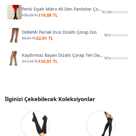
Penti Siyah Mikro 40 Den Pantolon Çorabı
%
10
119,08 TL
195,20 TL
DoReMi Parlak İnce Dizaltı Çorap İsis
%
5
32,91 TL
55,31 TL
Kaydırmaz Bayan Dizaltı Çorap Ten Daymod D1212017
%
5
133,01 TL
211,12 TL
İlginizi Çekebilecek Koleksiyonlar