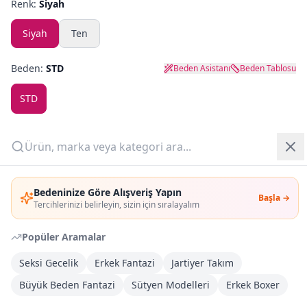
Renk:
Siyah
Yazlık Pijama
Siyah
Ten
Kampanyalar
Beden:
STD
Beden Asistanı
Beden Tablosu
Yeni Gelenler
STD
OUTLET
Adet:
Giriş Yap
Sepete Ekle
Bedeninize Göre Alışveriş Yapın
Başla →
Üye Ol
Tercihlerinizi belirleyin, sizin için sıralayalım
Şimdi Al
Popüler Aramalar
Seksi Gecelik
Kargoya Teslim
Erkek Fantazi
Jartiyer Takım
DHL
Bayram tatili sonrasında kargolanacaktır
Büyük Beden Fantazi
Sütyen Modelleri
Erkek Boxer