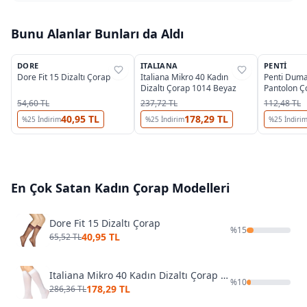
Bunu Alanlar Bunları da Aldı
6
DORE
ITALIANA
PENTI
%
37
%
38
%
39
Dore Fit 15 Dizaltı Çorap
Italiana Mikro 40 Kadın
Penti Duma
Dizaltı Çorap 1014 Beyaz
Pantolon Ç
54,60 TL
237,72 TL
112,48 TL
40,95 TL
178,29 TL
%
25
İndirim
%
25
İndirim
%
25
İndiri
En Çok Satan
Kadın Çorap
Modelleri
Dore Fit 15 Dizaltı Çorap
%
15
40,95 TL
65,52 TL
Italiana Mikro 40 Kadın Dizaltı Çorap 1014 Beyaz
%
10
178,29 TL
286,36 TL