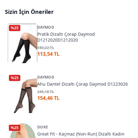
Sizin İçin Öneriler
DAYMOD
%
25
Pratik Dizaltı Çorap Daymod
D1212020D1212020
180,22 TL
113,54 TL
DAYMOD
%
25
Ahu Dantel Dizaltı Çorap Daymod D1223026
245,18 TL
154,46 TL
DORE
%
25
Great Fit - Kaçmaz (Non-Run) Dizaltı Kadın