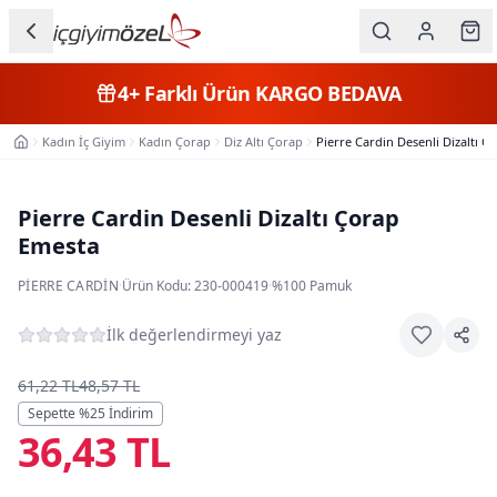
Ana içeriğe geç
İç Giyim
4+
Farklı Ürün
KARGO BEDAVA
Kategorileri
Kadın İç Giyim
Kadın Çorap
Diz Altı Çorap
Pierre Cardin Desenli Dizaltı 
Ana Sayfa
Kadın
Erkek
Pierre Cardin Desenli Dizaltı Çorap
Emesta
Çocuk
PIERRE CARDIN
·
Ürün Kodu:
230-000419
·
%100 Pamuk
Fantazi
İlk değerlendirmeyi yaz
Büyük
Beden
61,22 TL
48,57 TL
Sepette %
25
İndirim
36,43 TL
Markalar
Plaj & Mayo