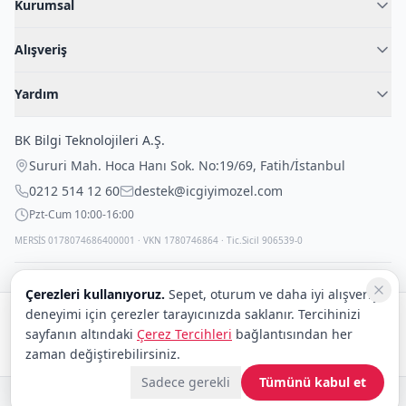
Kurumsal
Hakkımızda
Alışveriş
Blog
Kadın İç Giyim
İç Giyim Rehberi
Yardım
Erkek İç Giyim
İletişim
Sıkça Sorulan Sorular
Fantazi İç Giyim
BK Bilgi Teknolojileri A.Ş.
İade Politikası
Çocuk İç Giyim
Sururi Mah. Hoca Hanı Sok. No:19/69
,
Fatih
/
İstanbul
Kargo Politikası
Outlet Fırsatları
0212 514 12 60
destek@icgiyimozel.com
Gizli Paketleme
Pzt-Cum 10:00-16:00
MERSİS 0178074686400001 · VKN 1780746864 · Tic.Sicil 906539-0
Çerezleri kullanıyoruz.
Sepet, oturum ve daha iyi alışveriş
deneyimi için çerezler tarayıcınızda saklanır. Tercihinizi
Güvenli alışveriş:
sayfanın altındaki
Çerez Tercihleri
bağlantısından her
Kargo:
DHL
eCommerce
zaman değiştirebilirsiniz.
Sadece gerekli
Tümünü kabul et
© 2008–2026 BK Bilgi Teknolojileri ve Ticaret A.Ş.