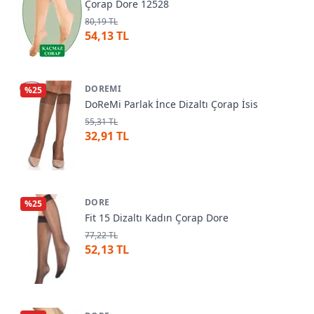
Çorap Dore 12528
80,19 TL
54,13 TL
DOREMI
%
25
DoReMi Parlak İnce Dizaltı Çorap İsis
55,31 TL
32,91 TL
DORE
%
25
Fit 15 Dizaltı Kadın Çorap Dore
77,22 TL
52,13 TL