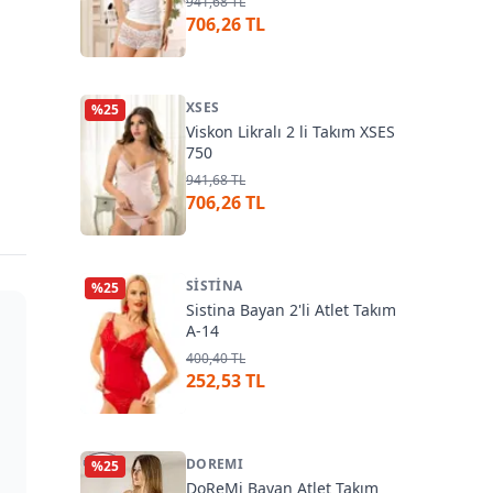
941,68 TL
706,26 TL
XSES
%
25
Viskon Likralı 2 li Takım XSES
750
941,68 TL
706,26 TL
SISTINA
%
25
Sistina Bayan 2'li Atlet Takım
A-14
400,40 TL
252,53 TL
DOREMI
%
25
DoReMi Bayan Atlet Takım