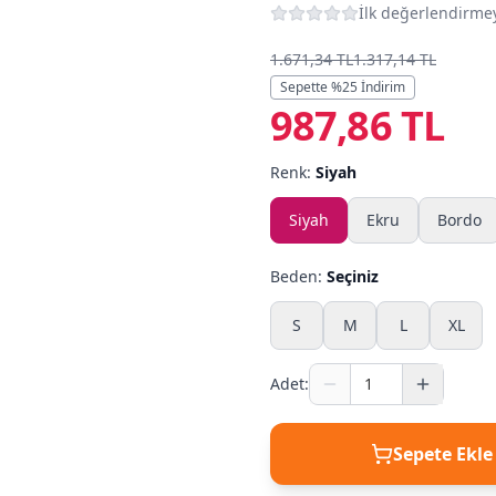
İlk değerlendirmey
1.671,34 TL
1.317,14 TL
Sepette %
25
İndirim
987,86 TL
Renk:
Siyah
Siyah
Ekru
Bordo
Beden:
Seçiniz
S
M
L
XL
Adet:
Sepete Ekle