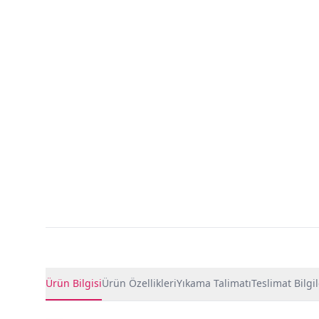
Ürün Detayları
Ürün Bilgisi
Ürün Özellikleri
Yıkama Talimatı
Teslimat Bilgil