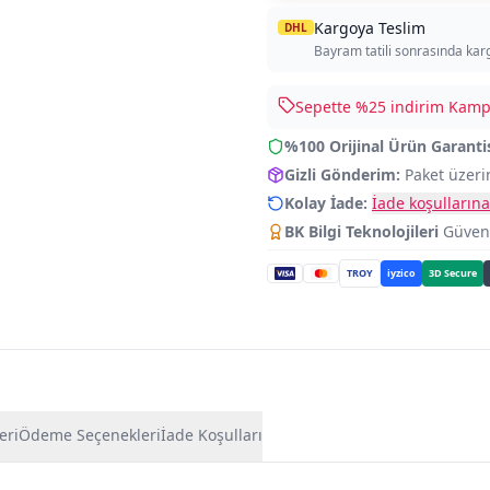
Kargoya Teslim
DHL
Bayram tatili sonrasında kar
Sepette %
25
indirim Kampa
%100 Orijinal Ürün Garanti
Gizli Gönderim:
Paket üzeri
Kolay İade:
İade koşullarına
BK Bilgi Teknolojileri
Güvence
TROY
iyzico
3D Secure
eri
Ödeme Seçenekleri
İade Koşulları