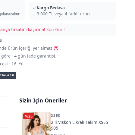
Kargo Bedava
3.000
TL veya
4
farklı ürün
golanacaktır
nya fırsatını kaçırma!
Son Gün!
si
nde ürün içeriği yer almaz.
göre 14 gün iade garantisi.
si · 16. Yıl
256-bit SSL
Sizin İçin Öneriler
XSES
%
25
2 li Viskon Likralı Takım XSES
905