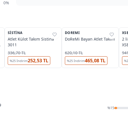
0%
O
SISTINA
%
37
DOREMI
%
40
XS
%
Atlet Külot Takım Sistina
DoReMi Bayan Atlet Takım
2 l
3011
XS
336,70 TL
620,10 TL
941
252,53 TL
465,08 TL
%
25
İndirim
%
25
İndirim
%
9
%
15