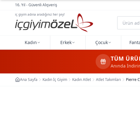
Ana içeriğe geç
16. Yıl - Güvenli Alışveriş
iç giyim adına aradığınız her şey!
Kadın
Erkek
Çocuk
Fanta
TÜM ÜRÜ
Anında İndir
Ana Sayfa
Kadın İç Giyim
Kadın Atlet
Atlet Takımları
Pierre 