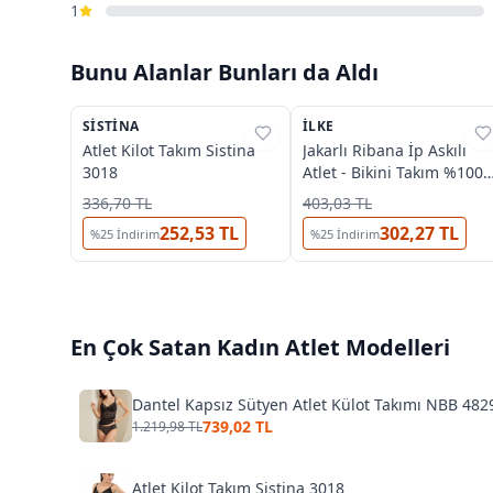
1
Bunu Alanlar Bunları da Aldı
2
5
SISTINA
%
37
İLKE
%
37
Atlet Kilot Takım Sistina
Jakarlı Ribana İp Askılı
3018
Atlet - Bikini Takım %100
Pamuk İlke 2294
336,70 TL
403,03 TL
252,53 TL
302,27 TL
%
25
İndirim
%
25
İndirim
En Çok Satan
Kadın Atlet
Modelleri
Dantel Kapsız Sütyen Atlet Külot Takımı NBB 482
739,02 TL
1.219,98 TL
Atlet Kilot Takım Sistina 3018