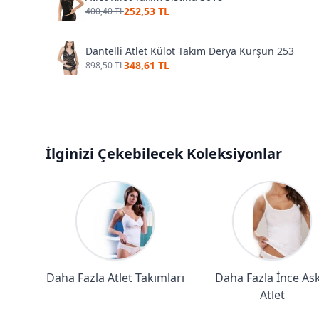
252,53 TL
400,40 TL
Dantelli Atlet Külot Takım Derya Kurşun 253
348,61 TL
898,50 TL
İlginizi Çekebilecek Koleksiyonlar
Daha Fazla Atlet Takımları
Daha Fazla İnce Askı
Atlet