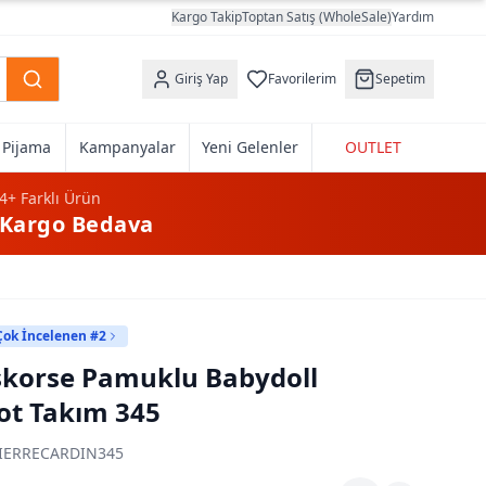
Kargo Takip
Toptan Satış (WholeSale)
Yardım
Giriş Yap
Favorilerim
Sepetim
k Pijama
Kampanyalar
Yeni Gelenler
OUTLET
4+
Farklı Ürün
Kargo Bedava
Çok İncelenen #2
şkorse Pamuklu Babydoll
lot Takım 345
IERRECARDIN345