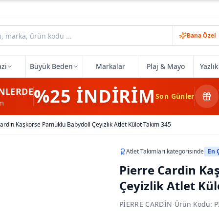
Bana Özel
zi
Büyük Beden
Markalar
Plaj & Mayo
Yazlı
%25
İNDİRİM
NLERDE
Son Günler
im
Cardin Kaşkorse Pamuklu Babydoll Çeyizlik Atlet Külot Takım 345
Atlet Takımları
kategorisinde
En 
Pierre Cardin Ka
Çeyizlik Atlet Kü
PIERRE CARDIN
·
Ürün Kodu:
P