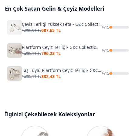
En Çok Satan
Gelin & Çeyiz
Modelleri
Çeyiz Terliği Yüksek Feta - G&c Collection 170
%
15
687,65 TL
1.089,01 TL
Plartform Çeyiz Terliği- G&c Collection 190
%
15
796,23 TL
1.385,11 TL
Taş Tüylü Plartform Çeyiz Terliği- G&c Collection 145
%
15
832,43 TL
1.385,11 TL
İlginizi Çekebilecek Koleksiyonlar