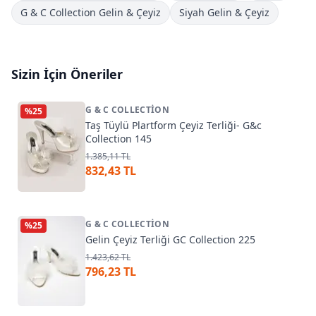
G & C Collection Gelin & Çeyiz
Siyah Gelin & Çeyiz
Sizin İçin Öneriler
G & C COLLECTION
%
25
Taş Tüylü Plartform Çeyiz Terliği- G&c
Collection 145
1.385,11 TL
832,43 TL
G & C COLLECTION
%
25
Gelin Çeyiz Terliği GC Collection 225
1.423,62 TL
796,23 TL