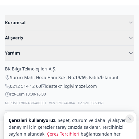
Kurumsal
Hakkımızda
Alışveriş
Blog
Kadın İç Giyim
İç Giyim Rehberi
Yardım
Erkek İç Giyim
İletişim
Sıkça Sorulan Sorular
Fantazi İç Giyim
BK Bilgi Teknolojileri A.Ş.
İade Politikası
Çocuk İç Giyim
Sururi Mah. Hoca Hanı Sok. No:19/69
,
Fatih
/
İstanbul
Kargo Politikası
Outlet Fırsatları
0212 514 12 60
destek@icgiyimozel.com
Gizli Paketleme
Pzt-Cum 10:00-16:00
MERSİS 0178074686400001 · VKN 1780746864 · Tic.Sicil 906539-0
Çerezleri kullanıyoruz.
Sepet, oturum ve daha iyi alışveriş
deneyimi için çerezler tarayıcınızda saklanır. Tercihinizi
Güvenli alışveriş:
sayfanın altındaki
Çerez Tercihleri
bağlantısından her