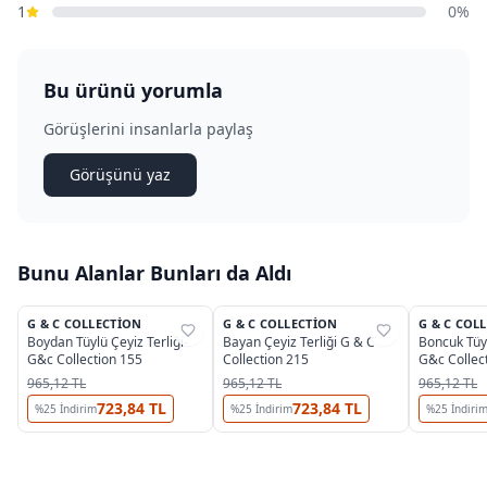
1
0%
Bu ürünü yorumla
Görüşlerini insanlarla paylaş
Görüşünü yaz
Bunu Alanlar Bunları da Aldı
4
3
G & C COLLECTION
G & C COLLECTION
G & C COL
%
31
%
31
%
31
Boydan Tüylü Çeyiz Terliği-
Bayan Çeyiz Terliği G & C
Boncuk Tüyl
G&c Collection 155
Collection 215
G&c Collec
965,12 TL
965,12 TL
965,12 TL
723,84 TL
723,84 TL
%
25
İndirim
%
25
İndirim
%
25
İndiri