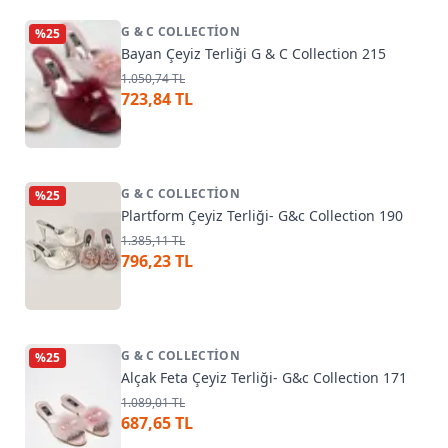
G & C COLLECTION
%
25
Bayan Çeyiz Terliği G & C Collection 215
1.050,74 TL
723,84 TL
G & C COLLECTION
%
25
Plartform Çeyiz Terliği- G&c Collection 190
1.385,11 TL
796,23 TL
G & C COLLECTION
%
25
Alçak Feta Çeyiz Terliği- G&c Collection 171
1.089,01 TL
687,65 TL