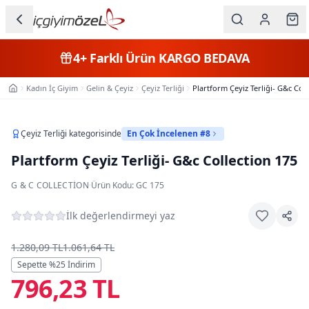
Ana içeriğe geç
İç Giyim
4+
Farklı Ürün
KARGO BEDAVA
Kategorileri
Kadın İç Giyim
Gelin & Çeyiz
Çeyiz Terliği
Plartform Çeyiz Terliği- G&c Coll
Ana Sayfa
Kadın
Erkek
Çeyiz Terliği
kategorisinde
En Çok İncelenen #8
Plartform Çeyiz Terliği- G&c Collection 175
Çocuk
G & C COLLECTION
·
Ürün Kodu:
GC 175
Fantazi
İlk değerlendirmeyi yaz
Büyük
Beden
1.280,09 TL
1.061,64 TL
Sepette %
25
İndirim
796,23 TL
Markalar
Plaj & Mayo