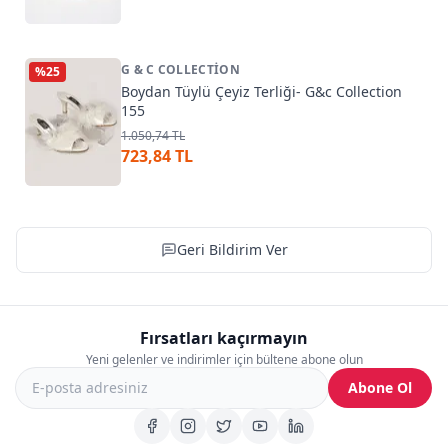
G & C COLLECTION
%
25
Boydan Tüylü Çeyiz Terliği- G&c Collection
155
1.050,74 TL
723,84 TL
Geri Bildirim Ver
Fırsatları kaçırmayın
Yeni gelenler ve indirimler için bültene abone olun
Abone Ol