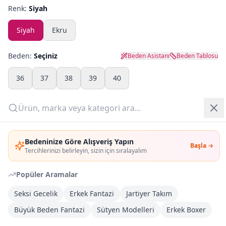
Renk:
Siyah
Yazlık Pijama
Siyah
Ekru
Kampanyalar
Beden:
Seçiniz
Beden Asistanı
Beden Tablosu
Yeni Gelenler
36
37
38
39
40
OUTLET
Adet:
Giriş Yap
Sepete Ekle
Bedeninize Göre Alışveriş Yapın
Başla →
Üye Ol
Tercihlerinizi belirleyin, sizin için sıralayalım
Şimdi Al
Popüler Aramalar
Seksi Gecelik
Erkek Fantazi
Jartiyer Takım
Kargoya Teslim
Şehir seçin
DHL
İlk iş günü kargoda
Büyük Beden Fantazi
Sütyen Modelleri
Erkek Boxer