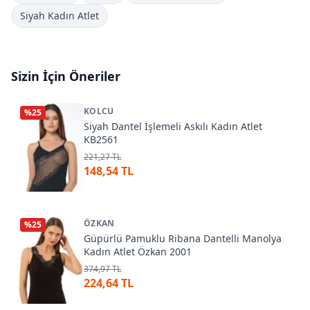
Siyah Kadın Atlet
Sizin İçin Öneriler
KOLCU
%
25
Siyah Dantel İşlemeli Askılı Kadın Atlet
KB2561
221,27 TL
148,54 TL
ÖZKAN
%
25
Güpürlü Pamuklu Ribana Dantelli Manolya
Kadın Atlet Özkan 2001
374,97 TL
224,64 TL