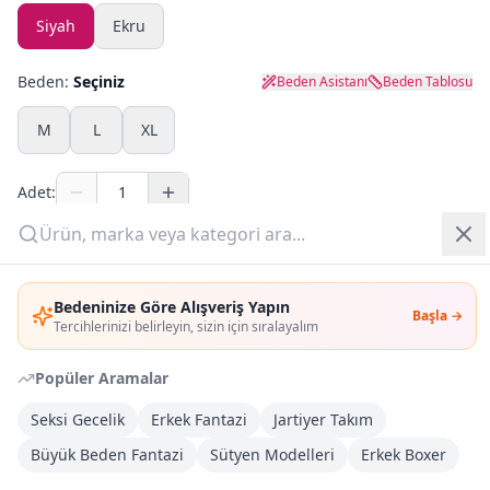
Siyah
Ekru
Yazlık Pijama
Beden:
Seçiniz
Beden Asistanı
Beden Tablosu
Kampanyalar
M
L
XL
Yeni Gelenler
Adet:
OUTLET
Sepete Ekle
Giriş Yap
Bedeninize Göre Alışveriş Yapın
Şimdi Al
Başla →
Üye Ol
Tercihlerinizi belirleyin, sizin için sıralayalım
Popüler Aramalar
Kargoya Teslim
DHL
Bayram tatili sonrasında kargolanacaktır
Seksi Gecelik
Erkek Fantazi
Jartiyer Takım
Büyük Beden Fantazi
Sütyen Modelleri
Erkek Boxer
Kargo Bedava
3.000
TL veya
4
farklı ürün