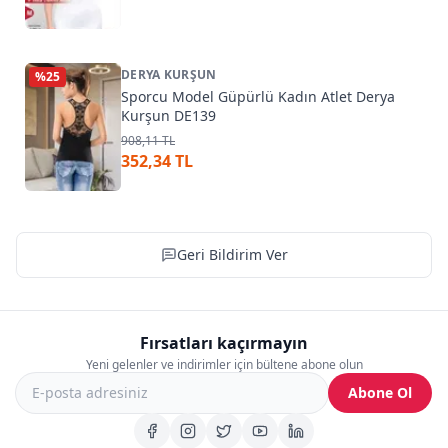
DERYA KURŞUN
%
25
Sporcu Model Güpürlü Kadın Atlet Derya
Kurşun DE139
908,11 TL
352,34 TL
Geri Bildirim Ver
Fırsatları kaçırmayın
Yeni gelenler ve indirimler için bültene abone olun
Abone Ol