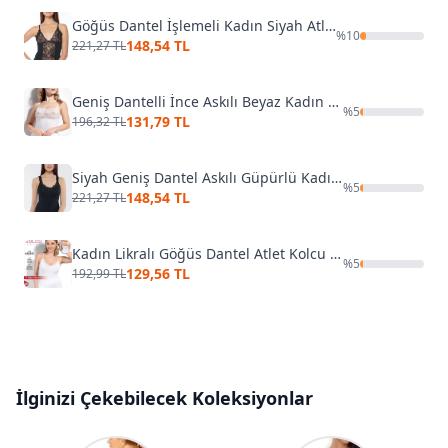
Göğüs Dantel İşlemeli Kadın Siyah Atlet KB2581
%
10
148,54 TL
221,27 TL
Geniş Dantelli İnce Askılı Beyaz Kadın Atlet KB2530
%
5
131,79 TL
196,32 TL
Siyah Geniş Dantel Askılı Güpürlü Kadın Atlet Kolcu KB2591
%
5
148,54 TL
221,27 TL
Kadın Likralı Göğüs Dantel Atlet Kolcu 2596
%
5
129,56 TL
192,99 TL
İlginizi Çekebilecek Koleksiyonlar