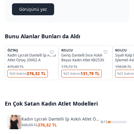
Görüşünü yaz
Bunu Alanlar Bunları da Aldı
3
ÖZTAŞ
KOLCU
KOLCU
%
25
%
33
%
33
Kadın Lycralı Dantelli İp Askılı
Geniş Dantelli İnce Askılı
Siyah Kalp
Atlet Öztaş 20002-A
Beyaz Kadın Atlet KB2530
İşlemeli Ask
KB2571
470,40 TL
175,72 TL
198,06 TL
376,32 TL
131,79 TL
%
20
İndirim
%
25
İndirim
%
25
İndiri
En Çok Satan
Kadın Atlet
Modelleri
Kadın Lycralı Dantelli İp Askılı Atlet Öztaş 20002-A
%
15
376,32 TL
500,09 TL