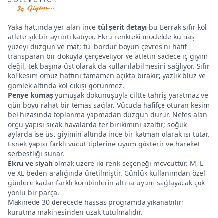
Yaka hattında yer alan ince
tül şerit detayı
bu Berrak sıfır kol
atlete şık bir ayrıntı katıyor. Ekru renkteki modelde kumaş
yüzeyi düzgün ve mat; tül bordür boyun çevresini hafif
transparan bir dokuyla çerçeveliyor ve atletin sadece iç giyim
değil, tek başına üst olarak da kullanılabilmesini sağlıyor. Sıfır
kol kesim omuz hattını tamamen açıkta bırakır; yazlık bluz ve
gömlek altında kol dikişi görünmez.
Penye kumaş
yumuşak dokunuşuyla ciltte tahriş yaratmaz ve
gün boyu rahat bir temas sağlar. Vücuda hafifçe oturan kesim
bel hizasında toplanma yapmadan düzgün durur. Nefes alan
örgü yapısı sıcak havalarda ter birikimini azaltır; soğuk
aylarda ise üst giyimin altında ince bir katman olarak ısı tutar.
Esnek yapısı farklı vücut tiplerine uyum gösterir ve hareket
serbestliği sunar.
Ekru ve siyah
olmak üzere iki renk seçeneği mevcuttur. M, L
ve XL beden aralığında üretilmiştir. Günlük kullanımdan özel
günlere kadar farklı kombinlerin altına uyum sağlayacak çok
yönlü bir parça.
Makinede 30 derecede hassas programda yıkanabilir;
kurutma makinesinden uzak tutulmalıdır.