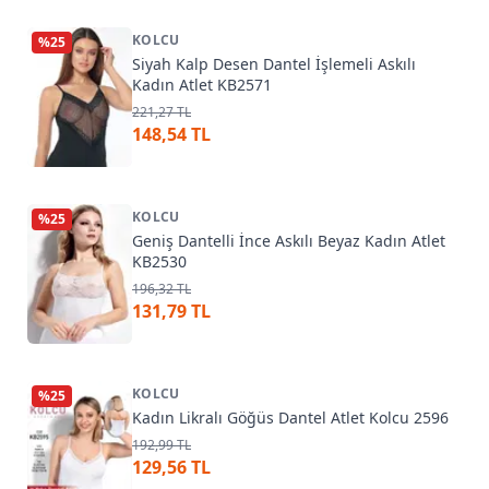
KOLCU
%
25
Siyah Kalp Desen Dantel İşlemeli Askılı
Kadın Atlet KB2571
221,27 TL
148,54 TL
KOLCU
%
25
Geniş Dantelli İnce Askılı Beyaz Kadın Atlet
KB2530
196,32 TL
131,79 TL
KOLCU
%
25
Kadın Likralı Göğüs Dantel Atlet Kolcu 2596
192,99 TL
129,56 TL