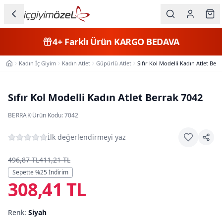
Ana içeriğe geç
İç Giyim
4+
Farklı Ürün
KARGO BEDAVA
Kategorileri
Kadın İç Giyim
Kadın Atlet
Güpürlü Atlet
Sıfır Kol Modelli Kadın Atlet Ber
Ana Sayfa
Kadın
Erkek
Sıfır Kol Modelli Kadın Atlet Berrak 7042
Çocuk
BERRAK
·
Ürün Kodu:
7042
Fantazi
İlk değerlendirmeyi yaz
Büyük
496,87 TL
411,21 TL
Beden
Sepette %
25
İndirim
308,41 TL
Markalar
Renk:
Siyah
Plaj & Mayo