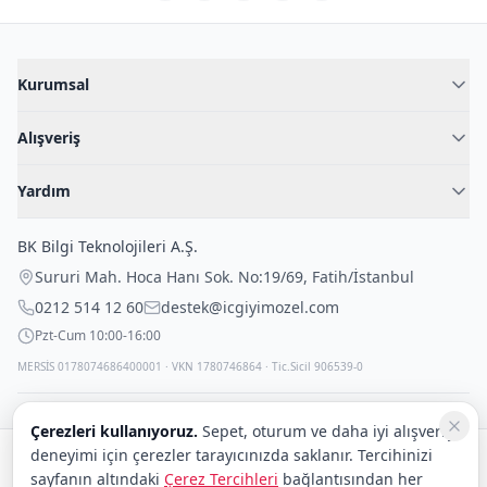
Kurumsal
Hakkımızda
Alışveriş
Blog
Kadın İç Giyim
İç Giyim Rehberi
Yardım
Erkek İç Giyim
İletişim
Sıkça Sorulan Sorular
Fantazi İç Giyim
BK Bilgi Teknolojileri A.Ş.
İade Politikası
Çocuk İç Giyim
Sururi Mah. Hoca Hanı Sok. No:19/69
,
Fatih
/
İstanbul
Kargo Politikası
Outlet Fırsatları
0212 514 12 60
destek@icgiyimozel.com
Gizli Paketleme
Pzt-Cum 10:00-16:00
MERSİS 0178074686400001 · VKN 1780746864 · Tic.Sicil 906539-0
Çerezleri kullanıyoruz.
Sepet, oturum ve daha iyi alışveriş
deneyimi için çerezler tarayıcınızda saklanır. Tercihinizi
Güvenli alışveriş:
sayfanın altındaki
Çerez Tercihleri
bağlantısından her