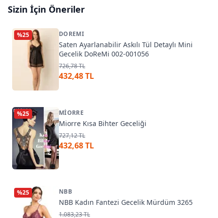
Sizin İçin Öneriler
DOREMI
%
25
Saten Ayarlanabilir Askılı Tül Detaylı Mini
Gecelik DoReMi 002-001056
726,78 TL
432,48 TL
MIORRE
%
25
Miorre Kısa Bihter Geceliği
727,12 TL
432,68 TL
NBB
%
25
NBB Kadın Fantezi Gecelik Mürdüm 3265
1.083,23 TL