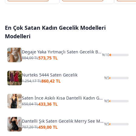
En Çok Satan
Kadın Gecelik Modelleri
Modelleri
Degaje Yaka Yırtmaçlı Saten Gecelik Bej Merry See MS2389 Bej
%
10
573,75 TL
884,00 TL
Nurteks 5444 Saten Gecelik
%
5
860,42 TL
1.254,17 TL
Saten İnce Askılı Kısa Dantelli Kadın Gecelik Miss Laris 2103
%
5
433,36 TL
650,04 TL
Dantelli Şık Saten Gecelik Merry See MS 2375 Siyah
%
5
459,00 TL
707,20 TL