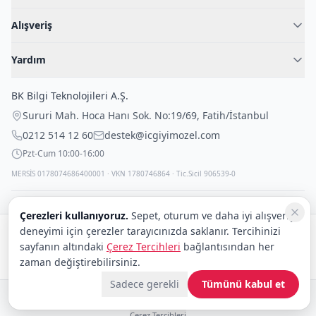
Hakkımızda
Alışveriş
Blog
Kadın İç Giyim
İç Giyim Rehberi
Yardım
Erkek İç Giyim
İletişim
Sıkça Sorulan Sorular
Fantazi İç Giyim
BK Bilgi Teknolojileri A.Ş.
İade Politikası
Çocuk İç Giyim
Sururi Mah. Hoca Hanı Sok. No:19/69
,
Fatih
/
İstanbul
Kargo Politikası
Outlet Fırsatları
0212 514 12 60
destek@icgiyimozel.com
Gizli Paketleme
Pzt-Cum 10:00-16:00
MERSİS 0178074686400001 · VKN 1780746864 · Tic.Sicil 906539-0
Çerezleri kullanıyoruz.
Sepet, oturum ve daha iyi alışveriş
deneyimi için çerezler tarayıcınızda saklanır. Tercihinizi
Güvenli alışveriş:
sayfanın altındaki
Çerez Tercihleri
bağlantısından her
Kargo:
DHL
eCommerce
zaman değiştirebilirsiniz.
Sadece gerekli
Tümünü kabul et
© 2008–2026 BK Bilgi Teknolojileri ve Ticaret A.Ş.
Telif Hakları
|
Tüketici Hakları ve Güvenli Alışveriş
|
Gizlilik İlkeleri ve Politikası
|
Çerez Tercihleri