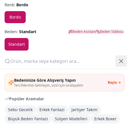
Renk:
Bordo
Yazlık Pijama
Bordo
Kampanyalar
Beden:
Standart
Beden Asistanı
Beden Tablosu
Yeni Gelenler
Standart
OUTLET
Adet:
Giriş Yap
Sepete Ekle
Bedeninize Göre Alışveriş Yapın
Başla →
Üye Ol
Tercihlerinizi belirleyin, sizin için sıralayalım
Şimdi Al
Popüler Aramalar
Seksi Gecelik
Erkek Fantazi
Jartiyer Takım
Kargoya Teslim
Şehir seçin
DHL
Yarın kargoda
Büyük Beden Fantazi
Sütyen Modelleri
Erkek Boxer