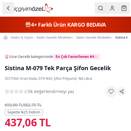
Ana içeriğe geç
İç Giyim
4+
Farklı Ürün
KARGO BEDAVA
Kategorileri
Kadın İç Giyim
Kadın Gecelik Modelleri
Saten Gecelik Modelleri
Sistina M-
Ana Sayfa
Kadın
Erkek
Uzun Gecelik
kategorisinde
En Çok Favorilenen #4
Sistina M-079 Tek Parça Şifon Gecelik
Çocuk
SISTINA
·
Ürün Kodu:
079
·
%92 Şifon Polyamit, %8 Likra
Fantazi
İlk değerlendirmeyi yaz
Büyük
Beden
693,00 TL
582,75 TL
Sepette %
25
İndirim
437,06 TL
Markalar
Plaj & Mayo