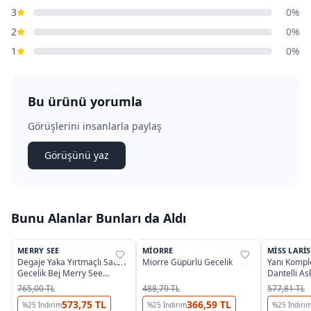
3
0%
2
0%
1
0%
Bu ürünü yorumla
Görüşlerini insanlarla paylaş
Görüşünü yaz
Bunu Alanlar Bunları da Aldı
4
MERRY SEE
MIORRE
MISS LARIS
%
35
%
40
%
33
Degaje Yaka Yırtmaçlı Saten
Miorre Güpürlü Gecelik
Yanı Komple
Gecelik Bej Merry See
Dantelli As
MS2389 Bej
Miss Laris
765,00 TL
488,79 TL
577,81 TL
573,75 TL
366,59 TL
%
25
İndirim
%
25
İndirim
%
25
İndiri