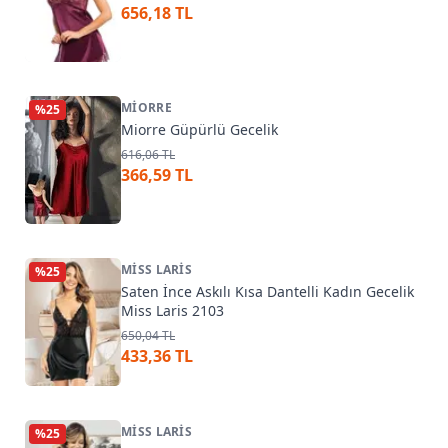
656,18 TL
MIORRE
%
25
Miorre Güpürlü Gecelik
616,06 TL
366,59 TL
MISS LARIS
%
25
Saten İnce Askılı Kısa Dantelli Kadın Gecelik
Miss Laris 2103
650,04 TL
433,36 TL
MISS LARIS
%
25