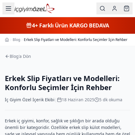
Ana içeriğe geç
İç Giyim
4+
Farklı Ürün
KARGO BEDAVA
Kategorileri
Blog
Erkek Slip Fiyatları ve Modelleri: Konforlu Seçimler İçin Rehber
Ana Sayfa
Kadın
Blog'a Dön
Erkek
Çocuk
Erkek Slip Fiyatları ve Modelleri:
Fantazi
Konforlu Seçimler İçin Rehber
Büyük
İç Giyim Özel İçerik Ekibi
|
18 Haziran 2025
5
dk okuma
Beden
Erkek iç giyimi, konfor, sağlık ve şıklığın bir arada olduğu
Markalar
önemli bir kategoridir. Özellikle erkek slip külot modelleri,
sade ve işlevsel yapısıyla hem günlük kullanımda hem de özel
Plaj & Mayo