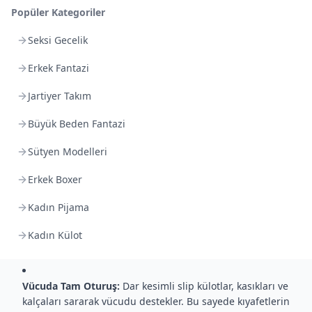
modelleri her beden için
Popüler Kategoriler
konforlu bir deneyim
sunar. Ayrıca
farklı renk ve
Seksi Gecelik
desen seçenekleriyle
şıklık
katar; hipoalerjenik yapısı
Erkek Fantazi
sayesinde hassas ciltlerde
bile güvenle kullanılabilir.
Jartiyer Takım
Uygun fiyatlı ve dayanıklı
Büyük Beden Fantazi
olmaları sayesinde slip
külotlar, erkek gardıroplarında ekonomik ve uzun ömürlü bir
Sütyen Modelleri
iç giyim tercihi olarak öne çıkar.
Erkek Boxer
Penye Kumaş:
İnce ve hafif yapılı penye kumaştan üretilir.
Kadın Pijama
Yumuşak dokusu sayesinde bedene mükemmel uyum
sağlar. Nefes alabilen özellikleriyle ter tutmaz, gün boyu
Kadın Külot
kuru ve ferah kalmaya yardımcı olur.
Vücuda Tam Oturuş:
Dar kesimli slip külotlar, kasıkları ve
kalçaları sararak vücudu destekler. Bu sayede kıyafetlerin