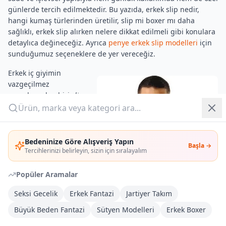
günlerde tercih edilmektedir. Bu yazıda, erkek slip nedir,
hangi kumaş türlerinden üretilir, slip mi boxer mı daha
Yazlık Pijama
sağlıklı, erkek slip alırken nelere dikkat edilmeli gibi konulara
detaylıca değineceğiz. Ayrıca
penye erkek slip modelleri
için
Kampanyalar
sunduğumuz seçeneklere de yer vereceğiz.
Yeni Gelenler
Erkek iç giyimin
vazgeçilmez
OUTLET
parçalarından biri
slip
külot
lardır. İnce ve vücuda
tam oturan tasarımlarıyla
Giriş Yap
slip külotlar, günlük
kullanıma çok uygundur.
Bedeninize Göre Alışveriş Yapın
Başla →
Üye Ol
Özellikle penye kumaş
Tercihlerinizi belirleyin, sizin için sıralayalım
slipler, yumuşak dokusu
ve nefes alabilen yapısıyla
Popüler Aramalar
terletmeyi önler, cilde
Seksi Gecelik
Erkek Fantazi
Jartiyer Takım
ferah bir his verir. Penye
erkek slip sayfasında
Büyük Beden Fantazi
Sütyen Modelleri
Erkek Boxer
belirtildiği gibi, bu slip