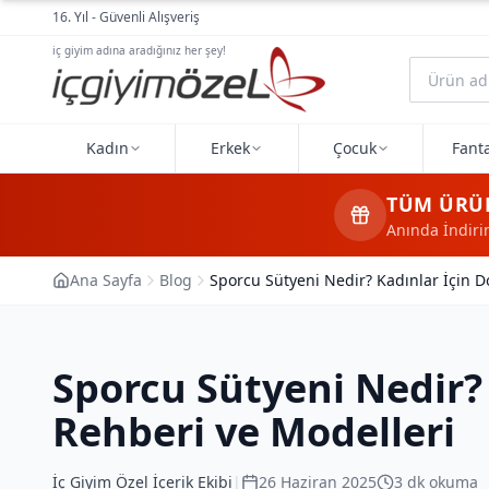
Ana içeriğe geç
16. Yıl - Güvenli Alışveriş
iç giyim adına aradığınız her şey!
Kadın
Erkek
Çocuk
Fanta
TÜM ÜRÜ
Anında İndir
Ana Sayfa
Blog
Sporcu Sütyeni Nedir? Kadınlar İçin 
Sporcu Sütyeni Nedir?
Rehberi ve Modelleri
İç Giyim Özel İçerik Ekibi
|
26 Haziran 2025
3
dk okuma