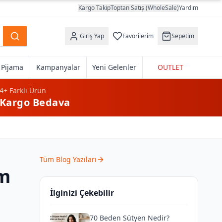
Kargo Takip
Toptan Satış (WholeSale)
Yardım
Giriş Yap
Favorilerim
Sepetim
k Pijama
Kampanyalar
Yeni Gelenler
OUTLET
4+
Farklı Ürün
Kargo Bedava
Tüm Blog Yazıları
im
İlginizi Çekebilir
70 Beden Sütyen Nedir?