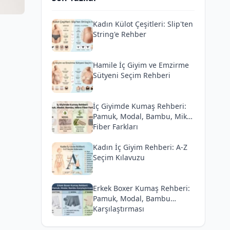
Kadın Külot Çeşitleri: Slip'ten
String'e Rehber
Hamile İç Giyim ve Emzirme
Sütyeni Seçim Rehberi
İç Giyimde Kumaş Rehberi:
Pamuk, Modal, Bambu, Mikro
Fiber Farkları
Kadın İç Giyim Rehberi: A-Z
Seçim Kılavuzu
Erkek Boxer Kumaş Rehberi:
Pamuk, Modal, Bambu
Karşılaştırması