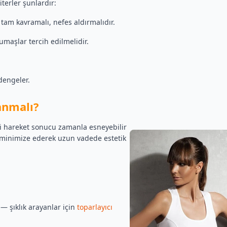
terler şunlardır:
 tam kavramalı, nefes aldırmalıdır.
kumaşlar tercih edilmelidir.
dengeler.
anmalı?
i hareket sonucu zamanla esneyebilir
i minimize ederek uzun vadede estetik
— şıklık arayanlar için
toparlayıcı