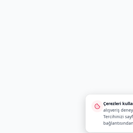
Çerezleri kull
alışveriş deney
Tercihinizi say
bağlantısından