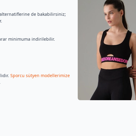
alternatiflerine de bakabilirsiniz;
r.
rar minimuma indirilebilir.
lıdır.
Sporcu sütyen modellerimize
.