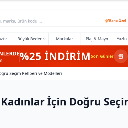
Bana Özel
zi
Büyük Beden
Markalar
Plaj & Mayo
Yazlı
%25
İNDİRİM
NLERDE
Son Günler
im
Doğru Seçim Rehberi ve Modelleri
 Kadınlar İçin Doğru Seç