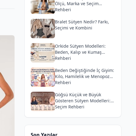
Ölçü, Marka ve Seçim
Rehberi
Bralet Sütyen Nedir? Farkı,
Seçimi ve Kombini
Orkide Sütyen Modelleri:
Beden, Kalıp ve Kumaş
Rehberi
Beden Değiştiğinde İç Giyim:
Kilo, Hamilelik ve Menopoz
Rehberi
Göğsü Küçük ve Büyük
Gösteren Sütyen Modelleri:
Seçim Rehberi
Son Yazılar