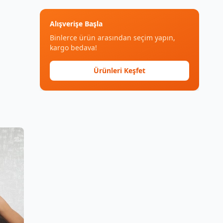
Alışverişe Başla
Binlerce ürün arasından seçim yapın,
kargo bedava!
Ürünleri Keşfet