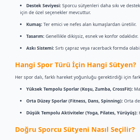
Destek Seviyesi:
Sporcu sütyenleri daha sıkı ve destek
için de özel seçenekler mevcuttur.
Kumaş:
Ter emici ve nefes alan kumaşlardan üretilir.
Tasarım:
Genellikle dikişsiz, esnek ve konfor odaklıdır.
Askı Sistemi:
Sırtı çapraz veya racerback formda olabili
Hangi Spor Türü İçin Hangi Sütyen?
Her spor dalı, farklı hareket yoğunluğu gerektirdiği için far
Yüksek Tempolu Sporlar (Koşu, Zumba, CrossFit):
Mak
Orta Düzey Sporlar (Fitness, Dans, Spinning):
Orta des
Düşük Tempolu Aktiviteler (Yoga, Pilates, Yürüyüş):
H
Doğru Sporcu Sütyeni Nasıl Seçilir?