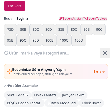
Lacivert
Yazlık Pijama
Beden:
Seçiniz
Beden Asistanı
Beden Tablosu
Kampanyalar
75D
80B
80C
80D
85B
85C
90B
90C
Yeni Gelenler
95B
95C
95D
100B
100C
100D
OUTLET
Adet:
Giriş Yap
Sepete Ekle
Bedeninize Göre Alışveriş Yapın
Başla →
Üye Ol
Tercihlerinizi belirleyin, sizin için sıralayalım
Şimdi Al
Popüler Aramalar
Seksi Gecelik
Erkek Fantazi
Jartiyer Takım
Kargoya Teslim
DHL
Büyük Beden Fantazi
Sütyen Modelleri
Erkek Boxer
Bayram tatili sonrasında kargolanacaktır