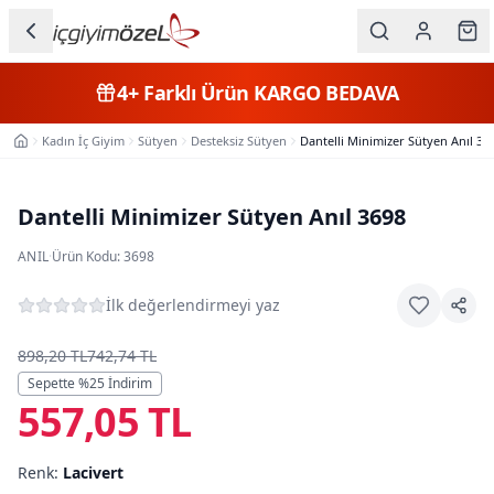
Ana içeriğe geç
İç Giyim
4+
Farklı Ürün
KARGO BEDAVA
Kategorileri
Kadın İç Giyim
Sütyen
Desteksiz Sütyen
Dantelli Minimizer Sütyen Anıl 36
Ana Sayfa
Kadın
Erkek
Dantelli Minimizer Sütyen Anıl 3698
Çocuk
ANIL
·
Ürün Kodu:
3698
Fantazi
İlk değerlendirmeyi yaz
Büyük
898,20 TL
742,74 TL
Beden
Sepette %
25
İndirim
557,05 TL
Markalar
Renk:
Lacivert
Plaj & Mayo