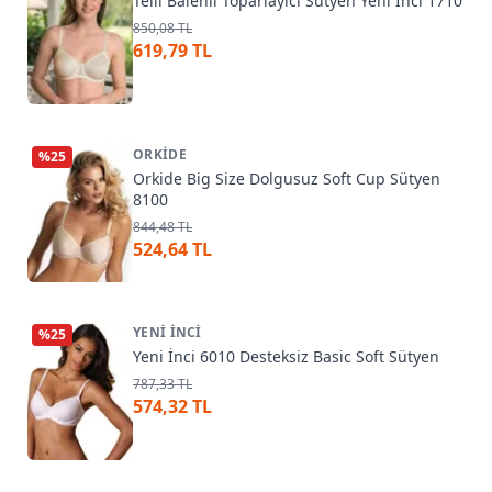
Telli Balenli Toparlayıcı Sütyen Yeni İnci 1710
850,08 TL
619,79 TL
ORKIDE
%
25
Orkide Big Size Dolgusuz Soft Cup Sütyen
8100
844,48 TL
524,64 TL
YENI İNCI
%
25
Yeni İnci 6010 Desteksiz Basic Soft Sütyen
787,33 TL
574,32 TL