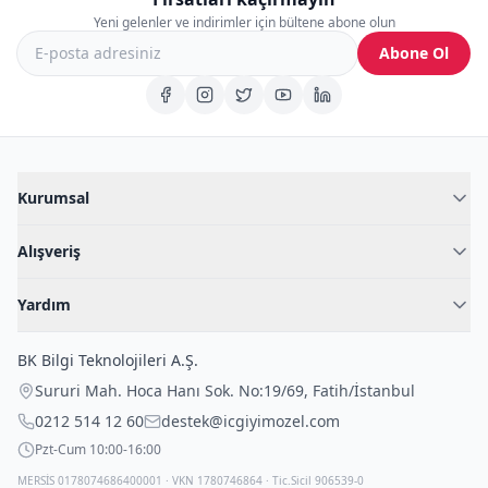
Yeni gelenler ve indirimler için bültene abone olun
Abone Ol
Kurumsal
Hakkımızda
Alışveriş
Blog
Kadın İç Giyim
İç Giyim Rehberi
Yardım
Erkek İç Giyim
İletişim
Sıkça Sorulan Sorular
Fantazi İç Giyim
BK Bilgi Teknolojileri A.Ş.
İade Politikası
Çocuk İç Giyim
Sururi Mah. Hoca Hanı Sok. No:19/69
,
Fatih
/
İstanbul
Kargo Politikası
Outlet Fırsatları
0212 514 12 60
destek@icgiyimozel.com
Gizli Paketleme
Pzt-Cum 10:00-16:00
MERSİS 0178074686400001 · VKN 1780746864 · Tic.Sicil 906539-0