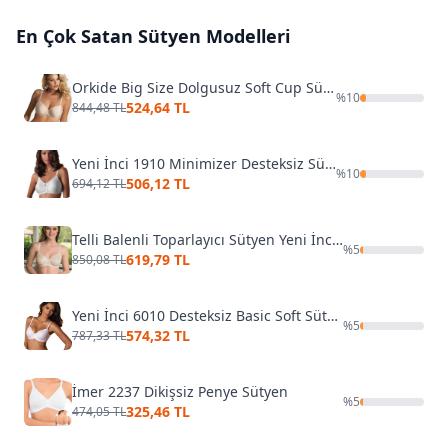
En Çok Satan
Sütyen
Modelleri
Orkide Big Size Dolgusuz Soft Cup Sütyen 8100
%
10
524,64 TL
844,48 TL
Yeni İnci 1910 Minimizer Desteksiz Sütyen
%
10
506,12 TL
694,12 TL
Telli Balenli Toparlayıcı Sütyen Yeni İnci 1710
%
5
619,79 TL
850,08 TL
Yeni İnci 6010 Desteksiz Basic Soft Sütyen
%
5
574,32 TL
787,33 TL
İmer 2237 Dikişsiz Penye Sütyen
%
5
325,46 TL
474,05 TL