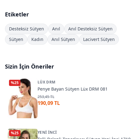
Etiketler
Desteksiz Sütyen
Anıl
Anıl Desteksiz Sütyen
Sütyen
Kadın
Anıl Sütyen
Lacivert Sütyen
Sizin İçin Öneriler
LÜX DRM
%
25
Penye Bayan Sütyen Lüx DRM 081
253,45 TL
190,09 TL
YENI İNCI
%
25