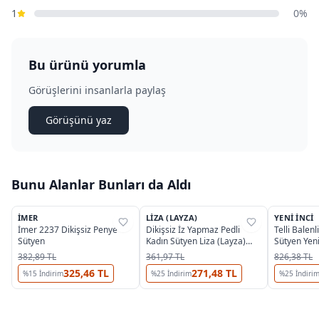
1
0%
Bu ürünü yorumla
Görüşlerini insanlarla paylaş
Görüşünü yaz
Bunu Alanlar Bunları da Aldı
4
3
İMER
LIZA (LAYZA)
YENI İNCI
%
31
%
54
%
27
İmer 2237 Dikişsiz Penye
Dikişsiz İz Yapmaz Pedli
Telli Balenl
Sütyen
Kadın Sütyen Liza (Layza)
Sütyen Yeni
18001
382,89 TL
361,97 TL
826,38 TL
325,46 TL
271,48 TL
%
15
İndirim
%
25
İndirim
%
25
İndiri