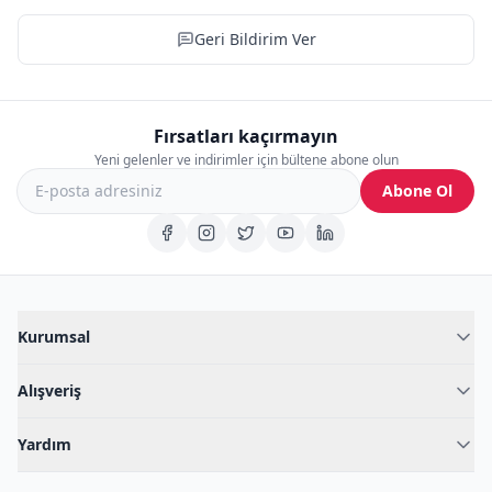
Geri Bildirim Ver
Fırsatları kaçırmayın
Yeni gelenler ve indirimler için bültene abone olun
Abone Ol
Kurumsal
Hakkımızda
Alışveriş
Blog
Kadın İç Giyim
İç Giyim Rehberi
Yardım
Erkek İç Giyim
İletişim
Sıkça Sorulan Sorular