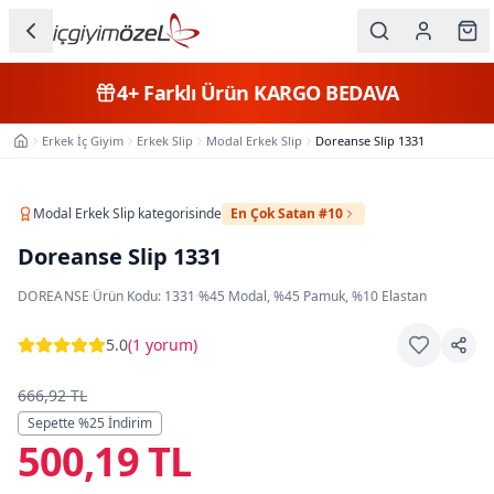
Ana içeriğe geç
İç Giyim
4+
Farklı Ürün
KARGO BEDAVA
Kategorileri
Erkek İç Giyim
Erkek Slip
Modal Erkek Slip
Doreanse Slip 1331
Ana Sayfa
Kadın
Erkek
Modal Erkek Slip
kategorisinde
En Çok Satan #10
Doreanse Slip 1331
Çocuk
DOREANSE
·
Ürün Kodu:
1331
·
%45 Modal, %45 Pamuk, %10 Elastan
Fantazi
5.0
(
1 yorum
)
Büyük
Beden
666,92 TL
Sepette %
25
İndirim
500,19 TL
Markalar
Plaj & Mayo