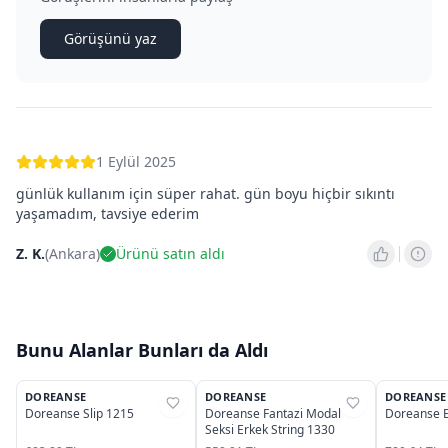
Görüşünü yaz
1 Eylül 2025
günlük kullanım için süper rahat. gün boyu hiçbir sıkıntı
yaşamadım, tavsiye ederim
Z. K.
(
Ankara
)
Ürünü satın aldı
Bunu Alanlar Bunları da Aldı
3
4
DOREANSE
DOREANSE
DOREANSE
%
37
%
25
%
25
Doreanse Slip 1215
Doreanse Fantazi Modal
Doreanse E
Seksi Erkek String 1330