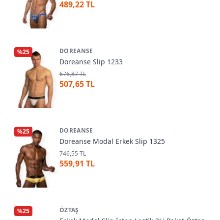
489,22 TL
DOREANSE
%
25
Doreanse Slip 1233
676,87 TL
507,65 TL
DOREANSE
%
25
Doreanse Modal Erkek Slip 1325
746,55 TL
559,91 TL
ÖZTAŞ
%
25