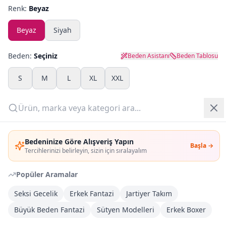
Renk:
Beyaz
Yazlık Pijama
Beyaz
Siyah
Kampanyalar
Beden:
Seçiniz
Beden Asistanı
Beden Tablosu
Yeni Gelenler
S
M
L
XL
XXL
OUTLET
Adet:
Giriş Yap
Sepete Ekle
Bedeninize Göre Alışveriş Yapın
Başla →
Üye Ol
Tercihlerinizi belirleyin, sizin için sıralayalım
Şimdi Al
Popüler Aramalar
Seksi Gecelik
Erkek Fantazi
Jartiyer Takım
Kargoya Teslim
Şehir seçin
DHL
İlk iş günü kargoda
Büyük Beden Fantazi
Sütyen Modelleri
Erkek Boxer