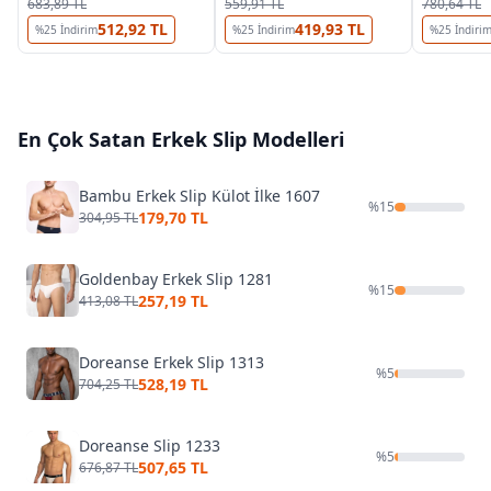
683,89 TL
559,91 TL
780,64 TL
512,92 TL
419,93 TL
%
25
İndirim
%
25
İndirim
%
25
İndiri
En Çok Satan
Erkek Slip
Modelleri
Bambu Erkek Slip Külot İlke 1607
%
15
179,70 TL
304,95 TL
Goldenbay Erkek Slip 1281
%
15
257,19 TL
413,08 TL
Doreanse Erkek Slip 1313
%
5
528,19 TL
704,25 TL
Doreanse Slip 1233
%
5
507,65 TL
676,87 TL