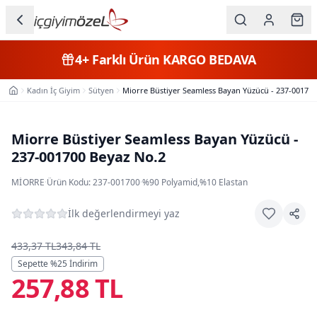
Ana içeriğe geç
İç Giyim
4+
Farklı Ürün
KARGO BEDAVA
Kategorileri
Kadın İç Giyim
Sütyen
Miorre Büstiyer Seamless Bayan Yüzücü - 237-001700
Ana Sayfa
Kadın
Erkek
Miorre Büstiyer Seamless Bayan Yüzücü -
237-001700 Beyaz No.2
Çocuk
MIORRE
·
Ürün Kodu:
237-001700
·
%90 Polyamid,%10 Elastan
Fantazi
İlk değerlendirmeyi yaz
Büyük
Beden
433,37 TL
343,84 TL
Sepette %
25
İndirim
257,88 TL
Markalar
Plaj & Mayo