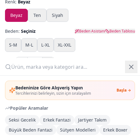
Renk:
Beyaz
Yazlık Pijama
Beyaz
Ten
Siyah
Kampanyalar
Beden:
Seçiniz
Beden Asistanı
Beden Tablosu
Yeni Gelenler
S-M
M-L
L-XL
XL-XXL
OUTLET
Adet:
Giriş Yap
Sepete Ekle
Bedeninize Göre Alışveriş Yapın
Başla →
Üye Ol
Tercihlerinizi belirleyin, sizin için sıralayalım
Şimdi Al
Popüler Aramalar
Kargoya Teslim
DHL
Seksi Gecelik
Erkek Fantazi
Jartiyer Takım
Bayram tatili sonrasında kargolanacaktır
Büyük Beden Fantazi
Sütyen Modelleri
Erkek Boxer