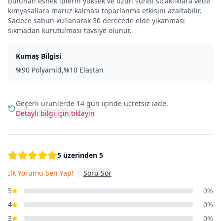
bulunan esnek iplerin yüksek ve uzun süreli sıcaklıklara vede
kimyasallara maruz kalması toparlanma etkisini azaltabilir.
Sadece sabun kullanarak 30 derecede elde yıkanması
sıkmadan kurutulması tavsiye olunur.
Kumaş Bilgisi
%90 Polyamid,%10 Elastan
Geçerli ürünlerde 14 gün içinde ücretsiz iade.
Detaylı bilgi için tıklayın
5 üzerinden 5
İlk Yorumu Sen Yap!
|
Soru Sor
5
0%
4
0%
3
0%