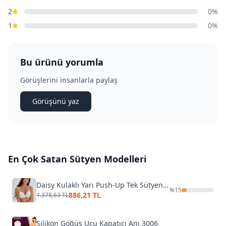
2
0%
1
0%
Bu ürünü yorumla
Görüşlerini insanlarla paylaş
Görüşünü yaz
En Çok Satan
Sütyen
Modelleri
Daisy Kulaklı Yarı Push-Up Tek Sütyen Eros ERSK111
%
15
886,21 TL
1.378,63 TL
Silikon Göğüs Ucu Kapatıcı Anı 3006