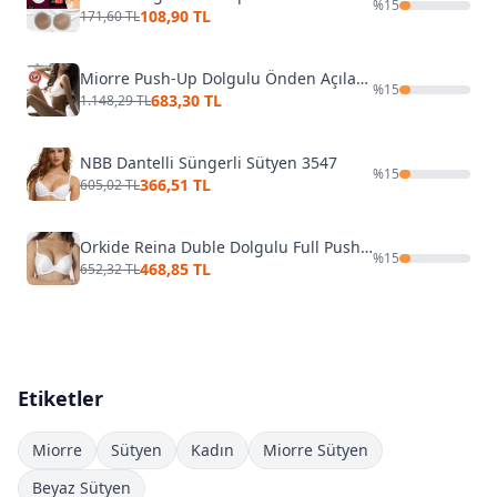
%
15
108,90 TL
171,60 TL
Miorre Push-Up Dolgulu Önden Açılabilir Sütyen
%
15
683,30 TL
1.148,29 TL
NBB Dantelli Süngerli Sütyen 3547
%
15
366,51 TL
605,02 TL
Orkide Reina Duble Dolgulu Full Push-up 2 Beden Büyüten Sütyen
%
15
468,85 TL
652,32 TL
Etiketler
Miorre
Sütyen
Kadın
Miorre Sütyen
Beyaz Sütyen