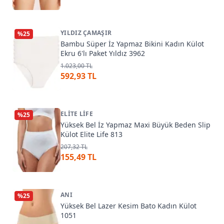
YILDIZ ÇAMAŞIR
%
25
Bambu Süper İz Yapmaz Bikini Kadın Külot
Ekru 6'lı Paket Yıldız 3962
1.023,00 TL
592,93 TL
ELITE LIFE
%
25
Yüksek Bel İz Yapmaz Maxi Büyük Beden Slip
Külot Elite Life 813
207,32 TL
155,49 TL
ANI
%
25
Yüksek Bel Lazer Kesim Bato Kadın Külot
1051