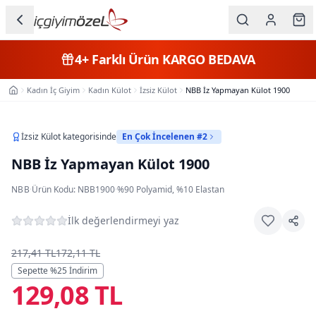
Ana içeriğe geç
İç Giyim
4+
Farklı Ürün
KARGO BEDAVA
Kategorileri
Kadın İç Giyim
Kadın Külot
İzsiz Külot
NBB İz Yapmayan Külot 1900
Ana Sayfa
Kadın
Erkek
İzsiz Külot
kategorisinde
En Çok İncelenen #2
NBB İz Yapmayan Külot 1900
Çocuk
NBB
·
Ürün Kodu:
NBB1900
·
%90 Polyamid, %10 Elastan
Fantazi
İlk değerlendirmeyi yaz
Büyük
Beden
217,41 TL
172,11 TL
Sepette %
25
İndirim
129,08 TL
Markalar
Plaj & Mayo