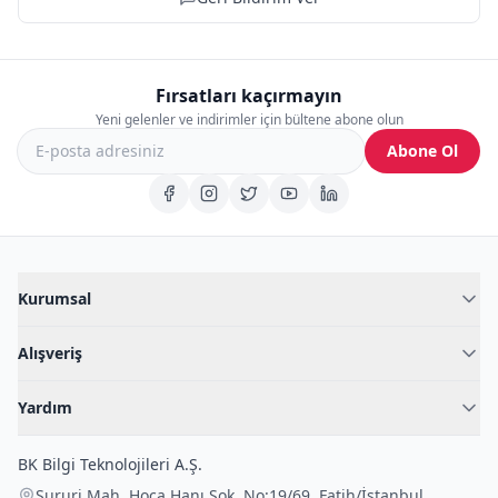
Fırsatları kaçırmayın
Yeni gelenler ve indirimler için bültene abone olun
Abone Ol
Kurumsal
Hakkımızda
Alışveriş
Blog
Kadın İç Giyim
İç Giyim Rehberi
Yardım
Erkek İç Giyim
İletişim
Sıkça Sorulan Sorular
Fantazi İç Giyim
BK Bilgi Teknolojileri A.Ş.
İade Politikası
Çocuk İç Giyim
Sururi Mah. Hoca Hanı Sok. No:19/69
,
Fatih
/
İstanbul