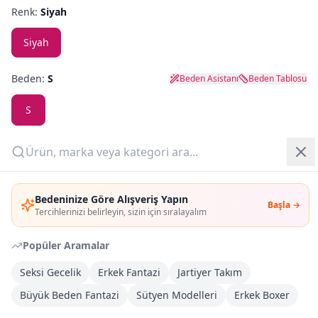
Renk:
Siyah
Yazlık Pijama
Siyah
Kampanyalar
Beden:
S
Beden Asistanı
Beden Tablosu
Yeni Gelenler
S
OUTLET
Adet:
Giriş Yap
Sepete Ekle
Bedeninize Göre Alışveriş Yapın
Başla →
Üye Ol
Tercihlerinizi belirleyin, sizin için sıralayalım
Şimdi Al
Popüler Aramalar
Seksi Gecelik
Erkek Fantazi
Jartiyer Takım
Kargoya Teslim
Şehir seçin
DHL
Bugün kargoda
(
2 saat 29 dk
)
Büyük Beden Fantazi
Sütyen Modelleri
Erkek Boxer