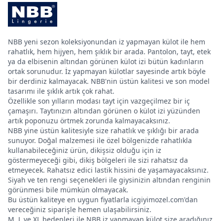
NBB yeni sezon koleksiyonundan iz yapmayan külot ile hem
rahatlık, hem hijyen, hem şıklık bir arada. Pantolon, tayt, etek
ya da elbisenin altından görünen külot izi bütün kadınların
ortak sorunudur. İz yapmayan külotlar sayesinde artık böyle
bir derdiniz kalmayacak. NBB'nin üstün kalitesi ve son model
tasarımı ile şıklık artık çok rahat.
Özellikle son yılların modası tayt için vazgeçilmez bir iç
çamaşırı. Taytınızın altından görünen o külot izi yüzünden
artık poponuzu örtmek zorunda kalmayacaksınız.
NBB yine üstün kalitesiyle size rahatlık ve şıklığı bir arada
sunuyor. Doğal malzemesi ile özel bölgenizde rahatlıkla
kullanabileceğiniz ürün, dikişsiz olduğu için iz
göstermeyeceği gibi, dikiş bölgeleri ile sizi rahatsız da
etmeyecek. Rahatsız edici lastik hissini de yaşamayacaksınız.
Siyah ve ten rengi seçenekleri ile giysinizin altından renginin
görünmesi bile mümkün olmayacak.
Bu üstün kaliteye en uygun fiyatlarla icgiyimozel.com'dan
vereceğiniz siparişle hemen ulaşabilirsiniz.
M, L ve XL bedenleri ile NBB iz yapmayan külot size aradığınız