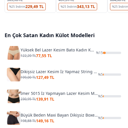
229,49 TL
343,13 TL
%
25
İndirim
%
25
İndirim
%
25
İndiri
En Çok Satan
Kadın Külot
Modelleri
Yüksek Bel Lazer Kesim Bato Kadın Külot 1051
%
15
77,55 TL
122,20 TL
Dikişsiz Lazer Kesim İz Yapmaz String İMER 5030
%
5
127,49 TL
199,00 TL
İmer 5015 İz Yapmayan Lazer Kesim Modal Külot
%
5
139,91 TL
230,95 TL
Büyük Beden Maxi Bayan Dikişsiz Boxer Elite Life 832
%
5
149,16 TL
198,88 TL