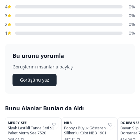
4
0%
3
0%
2
0%
1
0%
Bu ürünü yorumla
Görüşlerini insanlarla paylaş
Görüşünü yaz
Bunu Alanlar Bunları da Aldı
2
2
MERRY SEE
NBB
DOREANSE
%
35
%
39
%
25
Siyah Lastikli Tanga Seti 5li
Popoyu Büyük Gösteren
Bayan Slip
Paket Merry See 7520
Silikonlu Külot NBB 1901
Doreanse 
305,98 TL
457,51 TL
684,38 TL