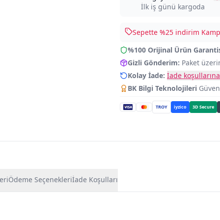
İlk iş günü kargoda
Sepette %
25
indirim Kampa
%100 Orijinal Ürün Garanti
Gizli Gönderim:
Paket üzeri
Kolay İade:
İade koşullarına
BK Bilgi Teknolojileri
Güvence
TROY
iyzico
3D Secure
eri
Ödeme Seçenekleri
İade Koşulları