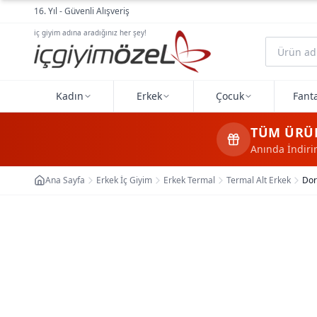
Ana içeriğe geç
16. Yıl - Güvenli Alışveriş
iç giyim adına aradığınız her şey!
Kadın
Erkek
Çocuk
Fanta
TÜM ÜRÜ
Anında İndir
Ana Sayfa
Erkek İç Giyim
Erkek Termal
Termal Alt Erkek
Dor