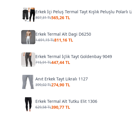
Erkek İçi Peluş Termal Tayt Kışlık Peluşlu Polarlı L
565,26 TL
807,31 TL
Erkek Termal Alt Dagi D6250
811,16 TL
1.691,15 TL
Erkek Termal İçlik Tayt Goldenbay 9049
447,44 TL
715,91 TL
Anıt Erkek Tayt Likralı 1127
274,90 TL
399,02 TL
Erkek Termal Alt Tutku Elit 1306
390,77 TL
629,58 TL