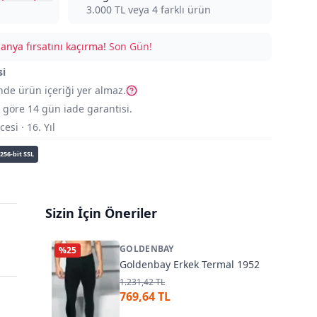
3.000
TL veya
4
farklı ürün
nya fırsatını kaçırma!
Son Gün!
si
nde ürün içeriği yer almaz.
göre 14 gün iade garantisi.
si · 16. Yıl
256-bit SSL
Sizin İçin Öneriler
GOLDENBAY
%
25
Goldenbay Erkek Termal 1952
1.231,42 TL
769,64 TL