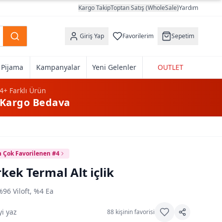
Kargo Takip
Toptan Satış (WholeSale)
Yardım
Giriş Yap
Favorilerim
Sepetim
k Pijama
Kampanyalar
Yeni Gelenler
OUTLET
4+
Farklı Ürün
Kargo Bedava
n Çok Favorilenen #4
kek Termal Alt içlik
%96 Viloft, %4 Ea
i yaz
88
kişinin favorisi