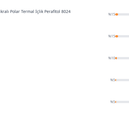
ikralı Polar Termal İçlik Perafitol 8024
%
15
%
15
%
10
%
5
%
5