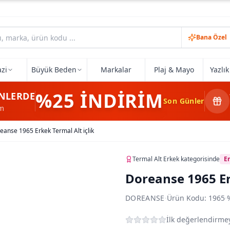
Bana Özel
zi
Büyük Beden
Markalar
Plaj & Mayo
Yazlı
%25
İNDİRİM
NLERDE
Son Günler
im
eanse 1965 Erkek Termal Alt içlik
Termal Alt Erkek
kategorisinde
E
Doreanse 1965 Er
DOREANSE
·
Ürün Kodu:
1965
·
İlk değerlendirmey