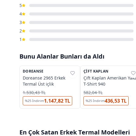
5
4
3
2
1
Bunu Alanlar Bunları da Aldı
2
DOREANSE
%
25
ÇIFT KAPLAN
%
39
Doreanse 2965 Erkek
Çift Kaplan Amerikan Yak
Termal Üst içlik
T-Shirt 940
1.530,43 TL
582,04 TL
1.147,82 TL
436,53 TL
%
25
İndirim
%
25
İndirim
En Çok Satan
Erkek Termal
Modelleri