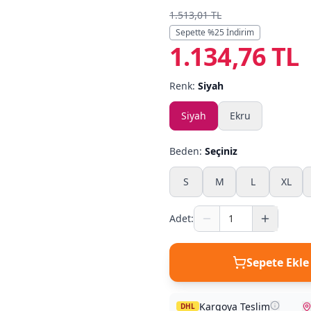
1.513,01 TL
Sepette %
25
İndirim
1.134,76 TL
Renk:
Siyah
Siyah
Ekru
Beden:
Seçiniz
S
M
L
XL
Adet:
Sepete Ekle
Kargoya Teslim
DHL