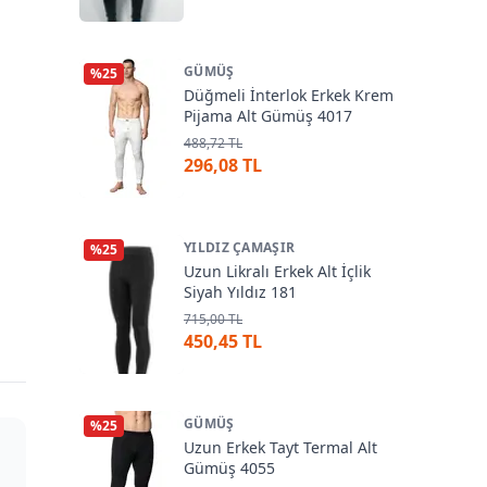
GÜMÜŞ
%
25
Düğmeli İnterlok Erkek Krem
Pijama Alt Gümüş 4017
488,72 TL
296,08 TL
YILDIZ ÇAMAŞIR
%
25
Uzun Likralı Erkek Alt İçlik
Siyah Yıldız 181
715,00 TL
450,45 TL
GÜMÜŞ
%
25
Uzun Erkek Tayt Termal Alt
Gümüş 4055