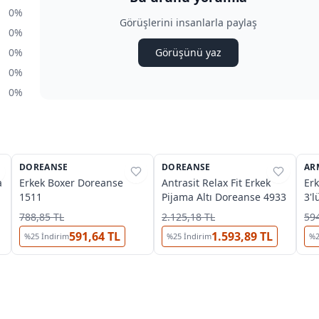
0%
Görüşlerini insanlarla paylaş
0%
0%
Görüşünü yaz
0%
0%
7
3
DOREANSE
%
25
DOREANSE
%
25
AR
%
a
Erkek Boxer Doreanse
Antrasit Relax Fit Erkek
Erk
1511
Pijama Altı Doreanse 4933
3'l
11
788,85 TL
2.125,18 TL
594
591,64 TL
1.593,89 TL
%
25
İndirim
%
25
İndirim
%