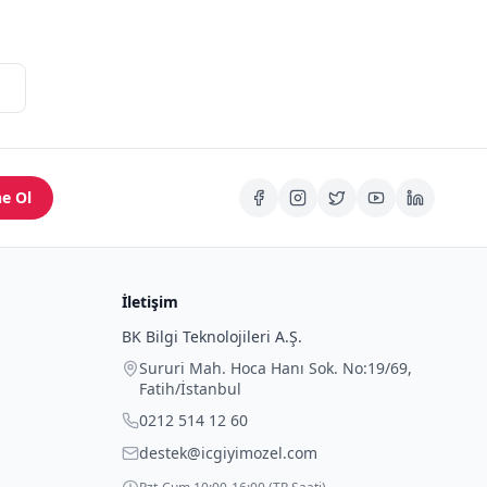
e Ol
İletişim
BK Bilgi Teknolojileri A.Ş.
Sururi Mah. Hoca Hanı Sok. No:19/69
,
Fatih
/
İstanbul
0212 514 12 60
destek@icgiyimozel.com