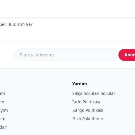
Geri Bildirim Ver
Abon
Yardım
yim
Sıkça Sorulan Sorular
yim
İade Politikası
iyim
Kargo Politikası
yim
Gizli Paketleme
tları