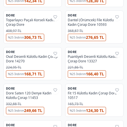
142,34 TL
128,30 TL
%
25
İndirim
%
25
İndirim
2
6
DORE
DORE
%
32
%
33
Toparlayıcı Paçalı Korseli Kadın
Dantel (Örümcek) File Külotlu
Çorap Dore
Kadın Çorap Dore 10593
408,97 TL
368,87 TL
306,73 TL
276,65 TL
%
25
İndirim
%
25
İndirim
DORE
DORE
%
32
%
32
Oval Desenli Külotlu Kadın Çorap
Puantiyeli Desenli Külotlu Kadın
Dore 14270
Çorap Dore 13327
224,95 TL
221,86 TL
168,71 TL
166,40 TL
%
25
İndirim
%
25
İndirim
13
DORE
DORE
%
38
%
32
Dore Saten 120 Denye Kadın
Fit 15 Külotlu Kadın Çorap Dore
Külotlu Çorap 11453
10517
332,88 TL
165,73 TL
249,66 TL
124,30 TL
%
25
İndirim
%
25
İndirim
2
DORE
DORE
%
33
%
38