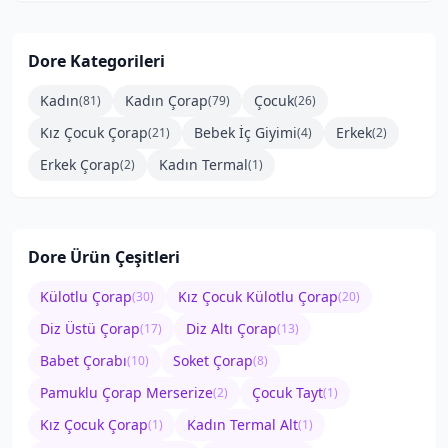
Dore
Kategorileri
Kadın
Kadın Çorap
Çocuk
(
81
)
(
79
)
(
26
)
Kız Çocuk Çorap
Bebek İç Giyimi
Erkek
(
21
)
(
4
)
(
2
)
Erkek Çorap
Kadın Termal
(
2
)
(
1
)
Dore
Ürün Çeşitleri
Külotlu Çorap
Kız Çocuk Külotlu Çorap
(
30
)
(
20
)
Diz Üstü Çorap
Diz Altı Çorap
(
17
)
(
13
)
Babet Çorabı
Soket Çorap
(
10
)
(
8
)
Pamuklu Çorap Merserize
Çocuk Tayt
(
2
)
(
1
)
Kız Çocuk Çorap
Kadın Termal Alt
(
1
)
(
1
)