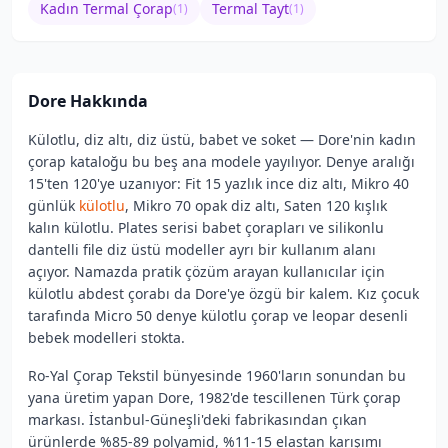
Kadın Termal Çorap
Termal Tayt
(
1
)
(
1
)
Dore
Hakkında
Külotlu, diz altı, diz üstü, babet ve soket — Dore'nin kadın
çorap kataloğu bu beş ana modele yayılıyor. Denye aralığı
15'ten 120'ye uzanıyor: Fit 15 yazlık ince diz altı, Mikro 40
günlük
külotlu
, Mikro 70 opak diz altı, Saten 120 kışlık
kalın külotlu. Plates serisi babet çorapları ve silikonlu
dantelli file diz üstü modeller ayrı bir kullanım alanı
açıyor. Namazda pratik çözüm arayan kullanıcılar için
külotlu abdest çorabı da Dore'ye özgü bir kalem. Kız çocuk
tarafında Micro 50 denye külotlu çorap ve leopar desenli
bebek modelleri stokta.
Ro-Yal Çorap Tekstil bünyesinde 1960'ların sonundan bu
yana üretim yapan Dore, 1982'de tescillenen Türk çorap
markası. İstanbul-Güneşli'deki fabrikasından çıkan
ürünlerde %85-89 polyamid, %11-15 elastan karışımı