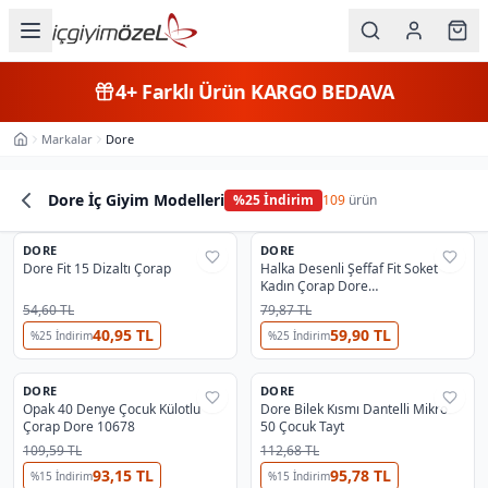
Ana içeriğe geç
İç Giyim
4+
Farklı Ürün
KARGO BEDAVA
Kategorileri
Markalar
Dore
Ana Sayfa
Kadın
Dore İç Giyim Modelleri
%
25
İndirim
109
ürün
Erkek
6
Ürün Listesi
DORE
Çocuk
DORE
%
37
%
33
Dore Fit 15 Dizaltı Çorap
Halka Desenli Şeffaf Fit Soket
Kadın Çorap Dore
Fantazi
DOR12672_HALKA
54,60 TL
79,87 TL
40,95 TL
59,90 TL
%
25
İndirim
%
25
İndirim
Büyük
11
Beden
DORE
DORE
%
24
%
37
Opak 40 Denye Çocuk Külotlu
Dore Bilek Kısmı Dantelli Mikro
🔥
Fırsat
🔥
Fırsat
Çorap Dore 10678
50 Çocuk Tayt
Markalar
109,59 TL
112,68 TL
93,15 TL
95,78 TL
%
15
İndirim
%
15
İndirim
Plaj & Mayo