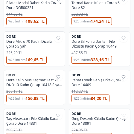
Pilates Modal Babet Kadın Çorap
Termal Kadın Külotlu Çorap 6'lı
Dore DOR00221
Dore 82
144,83 TL
232,32 TL
108,62 TL
174,24 TL
%
25
İndirim
%
25
İndirim
DORE
DORE
%
38
%
38
Dore Mikro 70 Kadın Dizaltı
Dore Silikonlu Dantelli File
Çorap Siyah
Dizüstü Kadın Çorap 10449
226,20 TL
437,55 TL
169,65 TL
328,16 TL
%
25
İndirim
%
25
İndirim
5
DORE
DORE
%
38
%
32
Dore Kalın Mus Kaçmaz Lastikli
Rahat Esnek Geniş Erkek Çorap
Dizüstü Kadın Çorap 10418 Siyah
Dore 14409
No.3
209,17 TL
112,27 TL
156,88 TL
84,20 TL
%
25
İndirim
%
25
İndirim
2
DORE
DORE
%
32
%
32
Taş Aksesuarlı File Külotlu Kadın
Ging Desenli Külotlu Kadın Çorap
Çorap Dore 14331
Dore 13891
590,73 TL
224,95 TL