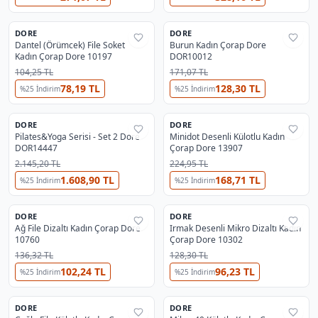
5
2
DORE
DORE
%
32
%
33
Dantel (Örümcek) File Soket
Burun Kadın Çorap Dore
Kadın Çorap Dore 10197
DOR10012
104,25 TL
171,07 TL
78,19 TL
128,30 TL
%
25
İndirim
%
25
İndirim
DORE
DORE
%
33
%
32
Pilates&Yoga Serisi - Set 2 Dore
Minidot Desenli Külotlu Kadın
DOR14447
Çorap Dore 13907
2.145,20 TL
224,95 TL
1.608,90 TL
168,71 TL
%
25
İndirim
%
25
İndirim
4
3
DORE
DORE
%
33
%
32
Ağ File Dizaltı Kadın Çorap Dore
Irmak Desenli Mikro Dizaltı Kadın
10760
Çorap Dore 10302
136,32 TL
128,30 TL
102,24 TL
96,23 TL
%
25
İndirim
%
25
İndirim
11
DORE
DORE
%
33
%
32