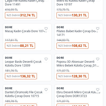
Çağla File Külotlu Kadın Çorap -
Mikro 40 Külotlu Kadın Çorap
Dore 11491
Dore 10197
416,99 TL
173,75 TL
312,74 TL
130,31 TL
%
25
İndirim
%
25
İndirim
11
3
DORE
DORE
%
32
%
33
Masaj Kadın Çorabı Dore 10746
Pilates Babet Kadın Çorap Dore
14171
117,61 TL
144,83 TL
88,21 TL
108,62 TL
%
25
İndirim
%
25
İndirim
2
2
DORE
DORE
%
33
%
33
Leopar Baskı Desenli Çocuk
Poposu 3D Aksesuar Desenli
Külotlu Dore 12009
Mikro Bebek Külotlu Çorap_D1
Dore 13594
181,76 TL
171,07 TL
136,32 TL
128,30 TL
%
25
İndirim
%
25
İndirim
12
5
DORE
DORE
%
32
%
33
Dantel (Örümcek) File Çocuk
Ebru Desenli Mikro Çocuk Külotlu
Külotlu Çorap Dore 10715
Çorap Dore DOR13723
189,78 TL
171,07 TL