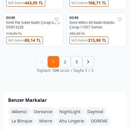
443,05 TL
168,71 TL
%
25
İndirim
%
25
İndirim
DORE
DORE
%
33
%
38
Simli File Soket Kadın Çorap Dore
Dore Mikro 40 Kadın Külotlu
DOR13228
Çorap 11057 Somon
118,85 TL
285,30 TL
89,14 TL
213,98 TL
%
25
İndirim
%
25
İndirim
1
2
3
Toplam
109
ürün
/ Sayfa
1
/
3
Benzer Markalar
Akbeniz
Doreanse
NightLight
Daymod
La Blinque
Miorre
Ahu Lingerie
DOREMI