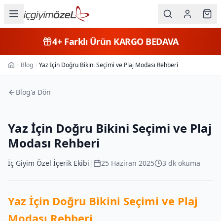
Ana içeriğe geç
İç Giyim
4+
Farklı Ürün
KARGO BEDAVA
Kategorileri
Blog
Yaz İçin Doğru Bikini Seçimi ve Plaj Modası Rehberi
Ana Sayfa
Kadın
Blog'a Dön
Erkek
Çocuk
Yaz İçin Doğru Bikini Seçimi ve Plaj
Fantazi
Modası Rehberi
Büyük
İç Giyim Özel İçerik Ekibi
|
25 Haziran 2025
3
dk okuma
Beden
Yaz İçin Doğru Bikini Seçimi ve Plaj
Markalar
Modası Rehberi
Plaj & Mayo