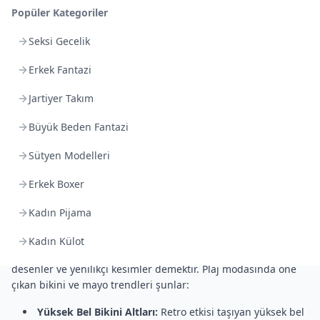
olanlar için yüksek bel
Popüler Kategoriler
bikini altları
ve dikkat
çekici üstler idealdir.
Seksi Gecelik
Elma Vücut Tipi:
Erkek Fantazi
Karın bölgesini
toparlayan
tek parça
Jartiyer Takım
mayolar
veya
tankini modelleri
tercih edilebilir.
Kum Saati Vücut Tipi:
Dengeli vücut hatlarına sahip
Büyük Beden Fantazi
olanlar için üçgen bikiniler ya da straplez modeller oldukça
şık durur.
Sütyen Modelleri
Atletik Vücut Tipi:
Daha feminen görünüm için fırfırlı,
Erkek Boxer
desenli veya volanlı
bikini modelleri
seçilebilir.
Kadın Pijama
Yazın Trend Bikini ve Mayo Modelleri
Kadın Külot
Moda dünyasında yaz sezonu demek; canlı renkler, cesur
desenler ve yenilikçi kesimler demektir. Plaj modasında öne
çıkan bikini ve mayo trendleri şunlar:
Yüksek Bel Bikini Altları:
Retro etkisi taşıyan yüksek bel