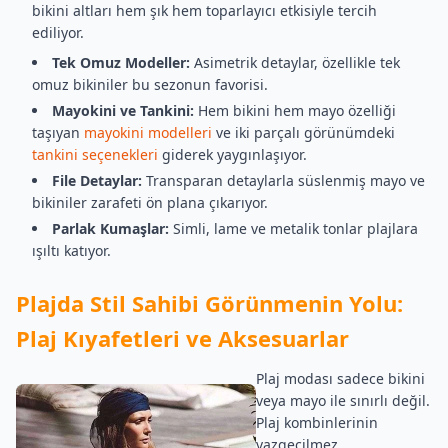
bikini altları hem şık hem toparlayıcı etkisiyle tercih
ediliyor.
Tek Omuz Modeller:
Asimetrik detaylar, özellikle tek
omuz bikiniler bu sezonun favorisi.
Mayokini ve Tankini:
Hem bikini hem mayo özelliği
taşıyan
mayokini modelleri
ve iki parçalı görünümdeki
tankini seçenekleri
giderek yaygınlaşıyor.
File Detaylar:
Transparan detaylarla süslenmiş mayo ve
bikiniler zarafeti ön plana çıkarıyor.
Parlak Kumaşlar:
Simli, lame ve metalik tonlar plajlara
ışıltı katıyor.
Plajda Stil Sahibi Görünmenin Yolu:
Plaj Kıyafetleri ve Aksesuarlar
Plaj modası sadece bikini
veya mayo ile sınırlı değil.
Plaj kombinlerinin
vazgeçilmez