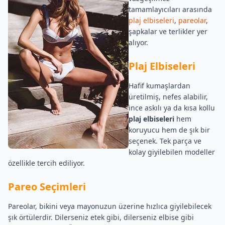
tamamlayıcıları arasında
plaj elbiseleri
,
pareolar
,
şapkalar ve terlikler yer
alıyor.
Plaj Elbiseleri
Hafif kumaşlardan
üretilmiş, nefes alabilir,
ince askılı ya da kısa kollu
plaj elbiseleri
hem
koruyucu hem de şık bir
seçenek. Tek parça ve
kolay giyilebilen modeller
özellikle tercih ediliyor.
Pareo Seçimleri
Pareolar, bikini veya mayonuzun üzerine hızlıca giyilebilecek
şık örtülerdir. Dilerseniz etek gibi, dilerseniz elbise gibi