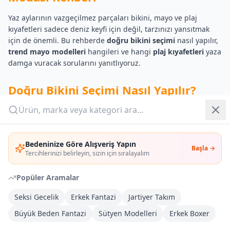
Yaz aylarının vazgeçilmez parçaları bikini, mayo ve plaj
Yazlık Pijama
kıyafetleri sadece deniz keyfi için değil, tarzınızı yansıtmak
için de önemli. Bu rehberde
doğru bikini seçimi
nasıl yapılır,
Kampanyalar
trend mayo modelleri
hangileri ve hangi
plaj kıyafetleri
yaza
damga vuracak sorularını yanıtlıyoruz.
Yeni Gelenler
Doğru Bikini Seçimi Nasıl Yapılır?
OUTLET
Her vücut tipi farklıdır ve
bikini seçimi
bu farklara
Giriş Yap
göre yapılmalıdır. İyi bir
Bedeninize Göre Alışveriş Yapın
bikini vücudu
Başla →
Üye Ol
Tercihlerinizi belirleyin, sizin için sıralayalım
desteklemeli, rahat ve şık
olmalıdır. İşte vücut tipine
Popüler Aramalar
göre bikini seçimi
ipuçları:
Seksi Gecelik
Erkek Fantazi
Jartiyer Takım
Armut Vücut Tipi:
Büyük Beden Fantazi
Sütyen Modelleri
Erkek Boxer
Alt kısmı daha geniş