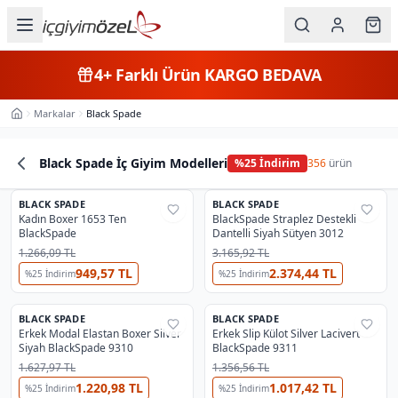
Ana içeriğe geç
İç Giyim
4+
Farklı Ürün
KARGO BEDAVA
Kategorileri
Markalar
Black Spade
Ana Sayfa
Kadın
Black Spade İç Giyim Modelleri
%
25
İndirim
356
ürün
Erkek
Ürün Listesi
BLACK SPADE
Çocuk
BLACK SPADE
%
25
%
25
Kadın Boxer 1653 Ten
BlackSpade Straplez Destekli
BlackSpade
Dantelli Siyah Sütyen 3012
Fantazi
1.266,09 TL
3.165,92 TL
949,57 TL
2.374,44 TL
%
25
İndirim
%
25
İndirim
Büyük
Beden
BLACK SPADE
BLACK SPADE
%
25
%
25
Erkek Modal Elastan Boxer Silver
Erkek Slip Külot Silver Lacivert
Siyah BlackSpade 9310
BlackSpade 9311
Markalar
1.627,97 TL
1.356,56 TL
1.220,98 TL
1.017,42 TL
%
25
İndirim
%
25
İndirim
Plaj & Mayo