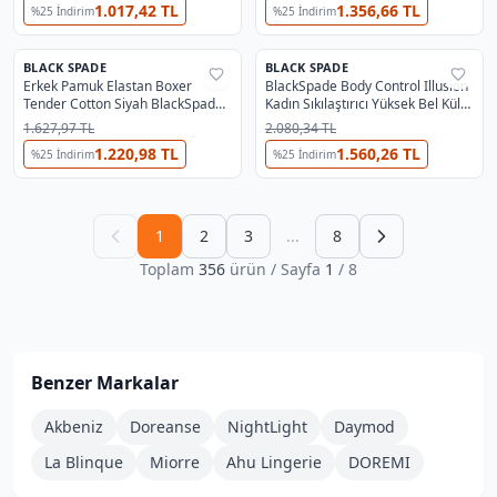
1.017,42 TL
1.356,66 TL
%
25
İndirim
%
25
İndirim
BLACK SPADE
BLACK SPADE
%
25
%
25
Erkek Pamuk Elastan Boxer
BlackSpade Body Control Illusion
Tender Cotton Siyah BlackSpade
Kadın Sıkılaştırıcı Yüksek Bel Külot
9230
Korse Beyaz 1480
1.627,97 TL
2.080,34 TL
1.220,98 TL
1.560,26 TL
%
25
İndirim
%
25
İndirim
1
2
3
...
8
Toplam
356
ürün
/ Sayfa
1
/
8
Benzer Markalar
Akbeniz
Doreanse
NightLight
Daymod
La Blinque
Miorre
Ahu Lingerie
DOREMI