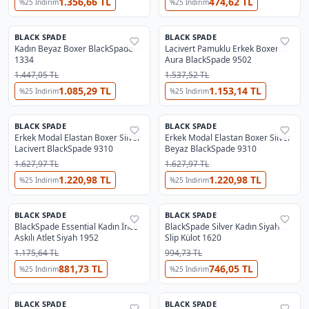
1.356,66 TL
474,62 TL
%
25
İndirim
%
25
İndirim
BLACK SPADE
BLACK SPADE
%
25
%
25
Kadın Beyaz Boxer BlackSpade
Lacivert Pamuklu Erkek Boxer
1334
Aura BlackSpade 9502
1.447,05 TL
1.537,52 TL
1.085,29 TL
1.153,14 TL
%
25
İndirim
%
25
İndirim
BLACK SPADE
BLACK SPADE
%
25
%
25
Erkek Modal Elastan Boxer Silver
Erkek Modal Elastan Boxer Silver
Lacivert BlackSpade 9310
Beyaz BlackSpade 9310
1.627,97 TL
1.627,97 TL
1.220,98 TL
1.220,98 TL
%
25
İndirim
%
25
İndirim
BLACK SPADE
BLACK SPADE
%
25
%
25
BlackSpade Essential Kadın İnce
BlackSpade Silver Kadın Siyah
Askılı Atlet Siyah 1952
Slip Külot 1620
1.175,64 TL
994,73 TL
881,73 TL
746,05 TL
%
25
İndirim
%
25
İndirim
BLACK SPADE
BLACK SPADE
%
25
%
25