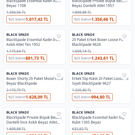
BlackSpade Essential Kadın Atlet
BlackSpade Private Büyük Beden
Beyaz 1708
Beyaz Dantelli Atlet 1957
1.356,56 TL
1.808,88 TL
1.017,42 TL
1.356,66 TL
%
25
İndirim
%
25
İndirim
BLACK SPADE
BLACK SPADE
%
25
%
25
BlackSpade Essential Kadın İnce
2li Paket Erkek Boxer Loose Fit
Askılı Atlet Ten 1952
BlackSpade 9626
1.175,64 TL
1.658,14 TL
881,73 TL
1.243,61 TL
%
25
İndirim
%
25
İndirim
BLACK SPADE
BLACK SPADE
%
25
%
25
Boxer Shorty 2li Paket Mood 9323
Erkek Slip Külot 2li Paket Loose Fit
Beyaz BlackSpade
Siyah BlackSpade 9627
2.170,79 TL
1.326,40 TL
1.628,09 TL
994,80 TL
%
25
İndirim
%
25
İndirim
BLACK SPADE
BLACK SPADE
%
25
%
25
BlackSpade Private Büyük Beden
BlackSpade Essential Kadın Slip
Dantelli İnce Askılı Beyaz Atlet
Külot 1305 Beyaz
1984
1.808,88 TL
632,82 TL