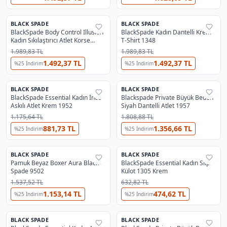
BLACK SPADE
BLACK SPADE
%
25
%
25
BlackSpade Body Control Illusion
BlackSpade Kadın Dantelli Krem
Kadın Sıkılaştırıcı Atlet Korse
T-Shirt 1348
Siyah 1481
1.989,83 TL
1.989,83 TL
1.492,37 TL
1.492,37 TL
%
25
İndirim
%
25
İndirim
BLACK SPADE
BLACK SPADE
%
25
%
25
BlackSpade Essential Kadın İnce
Blackspade Private Büyük Beden
Askılı Atlet Krem 1952
Siyah Dantelli Atlet 1957
1.175,64 TL
1.808,88 TL
881,73 TL
1.356,66 TL
%
25
İndirim
%
25
İndirim
BLACK SPADE
BLACK SPADE
%
25
%
25
Pamuk Beyaz Boxer Aura Black
BlackSpade Essential Kadın Slip
Spade 9502
Külot 1305 Krem
1.537,52 TL
632,82 TL
1.153,14 TL
474,62 TL
%
25
İndirim
%
25
İndirim
BLACK SPADE
BLACK SPADE
%
25
%
25