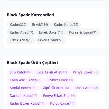
Black Spade
Kategorileri
Kadın
Erkek
Kadın Külot
(
220
)
(
134
)
(
95
)
Kadın Atlet
Erkek Boxer
Korse & Jupon
(
69
)
(
63
)
(
31
)
Erkek Atlet
Erkek Giyim
(
23
)
(
22
)
Black Spade
Ürün Çeşitleri
Slip Külot
İnce Askılı Atlet
Penye Boxer
(
80
)
(
42
)
(
36
)
Kalın Askılı Atlet
T-Shirt Erkek
(
25
)
(
19
)
Modal Boxer
Güpürlü Atlet
Klasik Atlet
(
18
)
(
18
)
(
18
)
Dantelli Külot
Penye Erkek Slip
(
17
)
(
14
)
Kadın Boxer Külot
Külot Korse
(
12
)
(
10
)