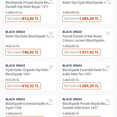
BlackSpade Private Büyük Beden
Kadın Slip Siyah BlackSpade 1448
Dantelli Slip Külot Beyaz 1311
1.085,15 TL
1.447,05 TL
813,86 TL
1.085,29 TL
%
25
İndirim
%
25
İndirim
BLACK SPADE
BLACK SPADE
%
25
%
25
Kadın Slip Külot BlackSpade 1655
Pamuk Elastan Erkek Boxer
Colours Lacivert BlackSpade
9550
994,73 TL
1.356,56 TL
746,05 TL
1.017,42 TL
%
25
İndirim
%
25
İndirim
BLACK SPADE
BLACK SPADE
%
25
%
25
Siyah Kadın Organik Slip Külot
BlackSpade Essential Kadın İnce
BlackSpade 1661
Askılı Atlet Ten 1951
813,76 TL
1.447,05 TL
610,32 TL
1.085,29 TL
%
25
İndirim
%
25
İndirim
BLACK SPADE
BLACK SPADE
%
25
%
25
BlackSpade Essential Kadın Atlet
BlackSpade Private Büyük Beden
Siyah 1708
Dantelli Atlet Krem 1957
1.356,56 TL
1.808,88 TL